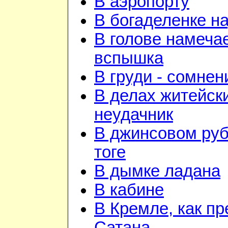
В аэропорту
В богаделенке н
В голове намеча
вспышка
В груди - сомнен
В делах житейск
неудачник
В джинсовом руб
тоге
В дымке ладана
В кабине
В Кремле, как пр
Сатана