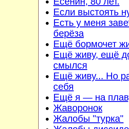
Есенин, 80 лет.
Если выстоять н
Есть у меня зав
берёза
Ещё бормочет жи
Ещё живу, ещё д
смылся
Ещё живу... Но 
себя
Ещё я — на плав
Жаворонок
Жалобы "турка"