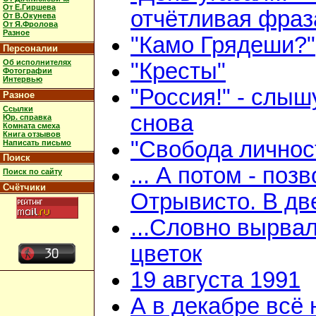
От Е.Гиршева
отчётливая фраз
От В.Окунева
От Я.Фролова
Разное
"Камо Грядеши?"
Персоналии
Об исполнителях
"Кресты"
Фотографии
Интервью
"Россия!" - слыш
Разное
Ссылки
снова
Юр. справка
Комната смеха
Книга отзывов
"Свобода личнос
Написать письмо
Поиск
... А потом - поз
Поиск по сайту
Счётчики
Отрывисто. В дв
...Словно вырва
цветок
19 августа 1991
А в декабре всё