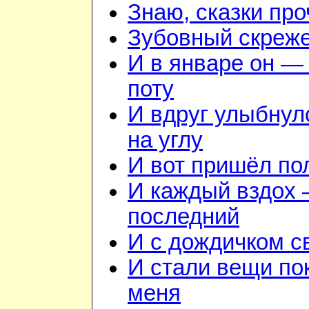
Знаю, сказки пр
Зубовный скреж
И в январе он — 
поту
И вдруг улыбнул
на углу
И вот пришёл по
И каждый вздох —
последний
И с дождичком 
И стали вещи по
меня