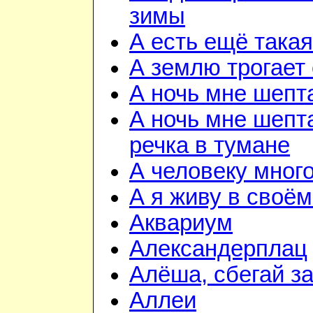
зимы
А есть ещё така
А землю трогает
А ночь мне шепт
А ночь мне шепта
речка в тумане
А человеку мног
А я живу в своём
Аквариум
Александерплац
Алёша, сбегай з
Аллеи