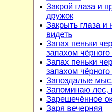
Закрой глаза и п
дружок
Закрыть глаза и 
видеть
Запах пеньки че
запахом чёрного
Запах пеньки че
запахом чёрного
Запоздалые мыс
Запоминаю лес, г
Зарешечённое о
Заря вечерняя