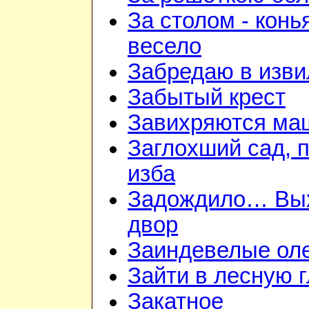
За столом - конь
весело
Забредаю в изви
Забытый крест
Завихряются ма
Заглохший сад, 
изба
Задождило… Вы
двор
Заиндевелые ол
Зайти в лесную 
Закатное