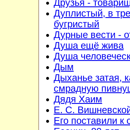
Друзья - товари
Дуплистый, в тр
бугристый
Дурные вести - 
Душа ещё жива
Душа человечес
Дым
Дыханье затая, к
смрадную пивну
Дядя Хаим
Е. С. Вишневско
Его поставили к 