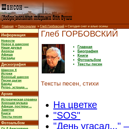
Главная
»
Персоналии
»
Глеб Горбовский
» Сегодня снег и алые осины
Глеб ГОРБОВСКИЙ
Информация
Новости
Новое в шансоне
Главная
Наши друзья
Биография
Анонсы
Афиша
Книги
Награды
Фотоальбом
Тексты песен
Дискография
Шансон X
Истоки
Военный шансон
Песни цыган
Тексты песен, стихи
Барды
Ретро, эстрада ...
Архив
Историческая справка
На цветке
Хорошая музыка
Афиши, постеры ...
Заметки
"SOS"
Книги
Тексты песен
Фотоальбом
"День угасал..." 
От Д.Анискевича