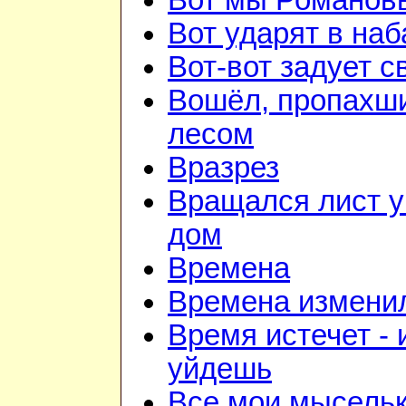
Вот мы Романов
Вот ударят в наб
Вот-вот задует с
Вошёл, пропахш
лесом
Вразрез
Вращался лист у
дом
Времена
Времена изменил
Время истечет - 
уйдешь
Все мои мысель