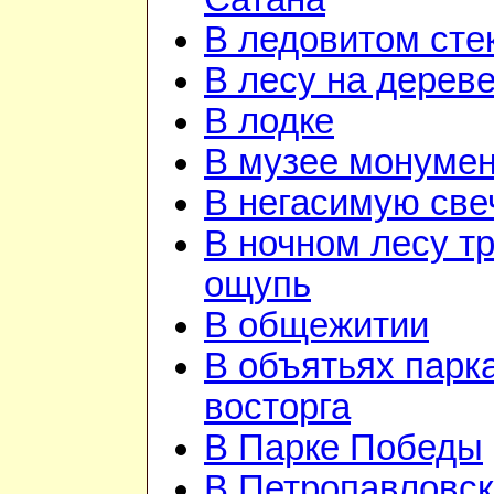
В ледовитом сте
В лесу на дерев
В лодке
В музее монуме
В негасимую све
В ночном лесу т
ощупь
В общежитии
В объятьях парка
восторга
В Парке Победы
В Петропавловск