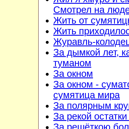
Смотрел на люд
Жить от сумятиц
Жить приходилос
Журавль-колоде
За дымкой лет, к
туманом
За окном
За окном - сумат
сумятица мира
За полярным кру
За рекой остатки
За решёткою бо