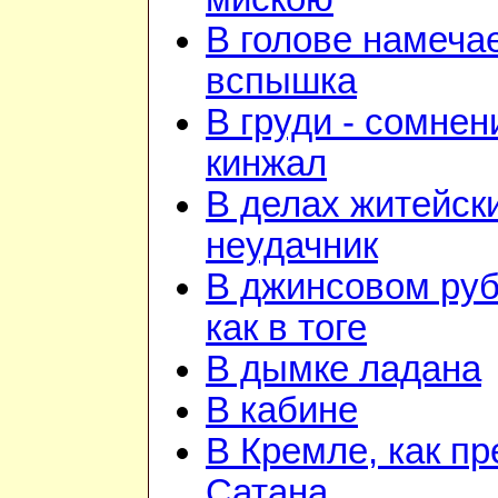
В голове намеча
вспышка
В груди - сомнен
кинжал
В делах житейск
неудачник
В джинсовом ру
как в тоге
В дымке ладана
В кабине
В Кремле, как пр
Сатана