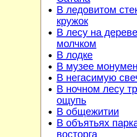
В ледовитом сте
кружок
В лесу на дереве
молчком
В лодке
В музее монуме
В негасимую све
В ночном лесу т
ощупь
В общежитии
В объятьях парка
восторга