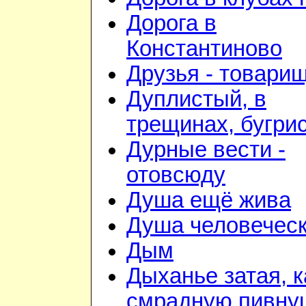
Дорога в
Константиново
Друзья - товари
Дуплистый, в
трещинах, бугри
Дурные вести -
отовсюду
Душа ещё жива
Душа человечес
Дым
Дыханье затая, к
смрадную пивну