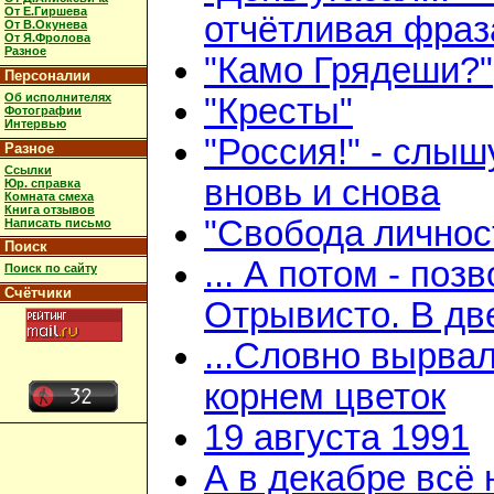
От Е.Гиршева
отчётливая фраз
От В.Окунева
От Я.Фролова
Разное
"Камо Грядеши?"
Персоналии
Об исполнителях
"Кресты"
Фотографии
Интервью
"Россия!" - слыш
Разное
Ссылки
вновь и снова
Юр. справка
Комната смеха
Книга отзывов
"Свобода личнос
Написать письмо
Поиск
... А потом - поз
Поиск по сайту
Счётчики
Отрывисто. В дв
...Словно вырвал
корнем цветок
19 августа 1991
А в декабре всё 