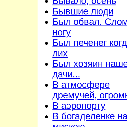
Бывало, осень
Бывшие люди
Был обвал. Сло
ногу
Был печенег когд
лих
Был хозяин наш
дачи...
В атмосфере
дремучей, огром
В аэропорту
В богаделенке н
мискою