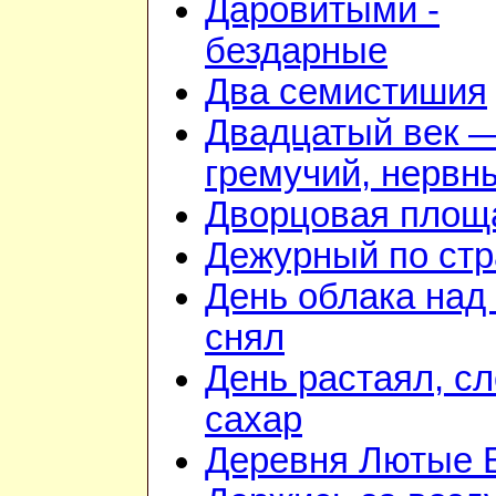
Даровитыми -
бездарные
Два семистишия
Двадцатый век 
гремучий, нервн
Дворцовая площ
Дежурный по стр
День облака над
снял
День растаял, с
сахар
Деревня Лютые 