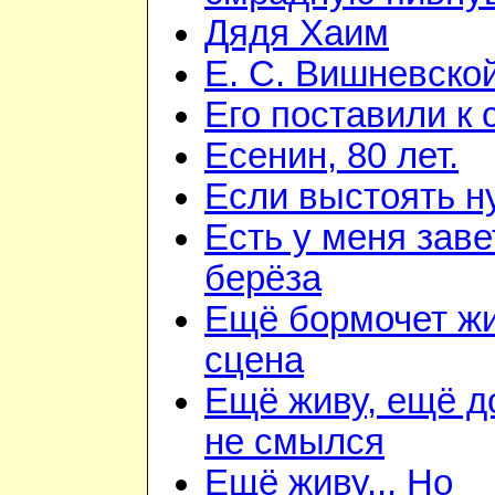
Дядя Хаим
Е. С. Вишневско
Его поставили к 
Есенин, 80 лет.
Если выстоять н
Есть у меня зав
берёза
Ещё бормочет ж
сцена
Ещё живу, ещё 
не смылся
Ещё живу... Но