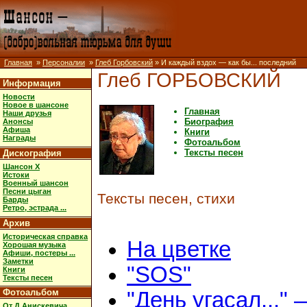
Главная
»
Персоналии
»
Глеб Горбовский
» И каждый вздох — как бы... последний
Глеб ГОРБОВСКИЙ
Информация
Новости
Новое в шансоне
Главная
Наши друзья
Биография
Анонсы
Афиша
Книги
Награды
Фотоальбом
Тексты песен
Дискография
Шансон X
Истоки
Военный шансон
Песни цыган
Тексты песен, стихи
Барды
Ретро, эстрада ...
Архив
Историческая справка
На цветке
Хорошая музыка
Афиши, постеры ...
Заметки
"SOS"
Книги
Тексты песен
Фотоальбом
"День угасал..." 
От Д.Анискевича