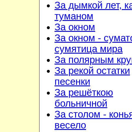
За дымкой лет, к
туманом
За окном
За окном - сумат
сумятица мира
За полярным кру
За рекой остатки
песенки
За решёткою
больничной
За столом - конь
весело