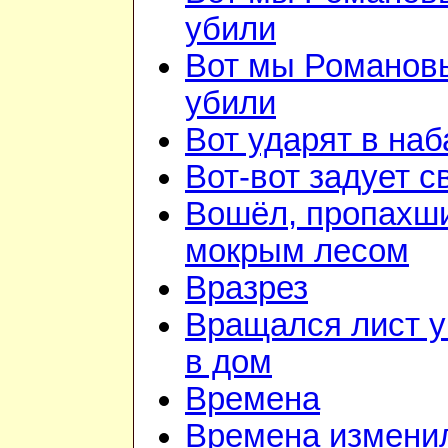
убили
Вот мы Романов
убили
Вот ударят в наб
Вот-вот задует с
Вошёл, пропахш
мокрым лесом
Вразрез
Вращался лист у
в дом
Времена
Времена изменил