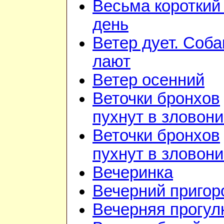
Весьма короткий
день
Ветер дует. Соба
лают
Ветер осенний
Веточки бронхов
пухнут в зловон
Веточки бронхов
пухнут в зловон
Вечеринка
Вечерний приго
Вечерняя прогул