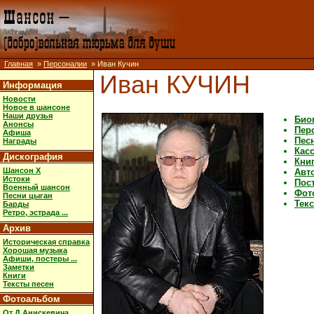
Главная
»
Персоналии
» Иван Кучин
Иван КУЧИН
Информация
Новости
Новое в шансоне
Наши друзья
Био
Анонсы
Пер
Афиша
Пес
Награды
Кас
Дискография
Кни
Шансон X
Авт
Истоки
Пост
Военный шансон
Фот
Песни цыган
Тек
Барды
Ретро, эстрада ...
Архив
Историческая справка
Хорошая музыка
Афиши, постеры ...
Заметки
Книги
Тексты песен
Фотоальбом
От Д.Анискевича