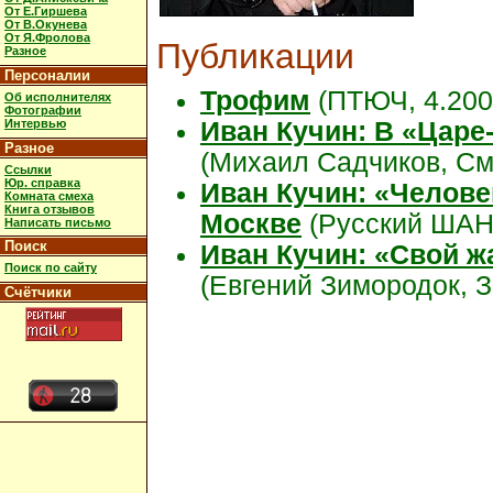
От Е.Гиршева
От В.Окунева
От Я.Фролова
Публикации
Разное
Персоналии
Трофим
(ПТЮЧ, 4.200
Об исполнителях
Фотографии
Интервью
Иван Кучин: В «Царе
Разное
(Михаил Садчиков, Сме
Ссылки
Юр. справка
Иван Кучин: «Челове
Комната смеха
Книга отзывов
Москве
(Русский ША
Написать письмо
Поиск
Иван Кучин: «Свой ж
Поиск по сайту
(Евгений Зимородок, 
Счётчики