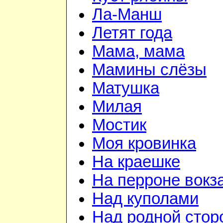
Ла-Манш
Летят года
Мама, мама
Мамины слёзы
Матушка
Милая
Мостик
Моя кровинка
На краешке
На перроне вокз
Над куполами
Над родной стор