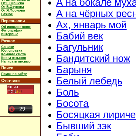
А на бокале мух
От Е.Гиршева
От В.Окунева
А на чёрных рес
От Я.Фролова
Разное
Персоналии
Ах, январь мой
Об исполнителях
Фотографии
Бабий век
Интервью
Разное
Багульник
Ссылки
Юр. справка
Комната смеха
Бандитский нож
Книга отзывов
Написать письмо
Барыня
Поиск
Поиск по сайту
Белый лебедь
Счётчики
Боль
Босота
Босяцкая лириче
Бывший зэк