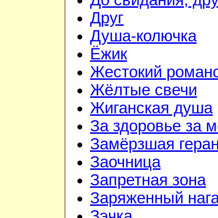
До свидания, дру
Друг
Душа-колючка
Ёжик
Жестокий роман
Жёлтые свечи
Жиганская душа
За здоровье за 
Замёрзшая гера
Заочница
Запретная зона
Заряженный наг
Зэчка