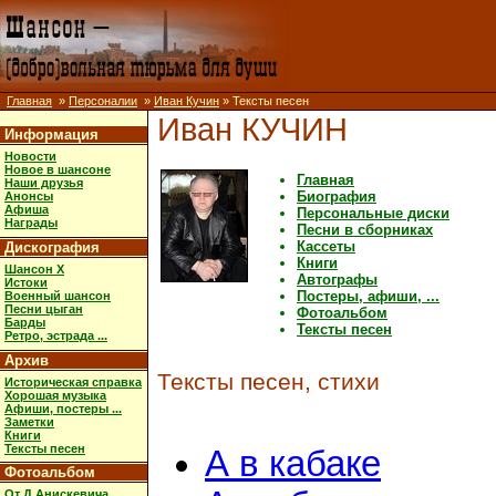
Главная
»
Персоналии
»
Иван Кучин
» Тексты песен
Иван КУЧИН
Информация
Новости
Новое в шансоне
Главная
Наши друзья
Биография
Анонсы
Афиша
Персональные диски
Награды
Песни в сборниках
Кассеты
Дискография
Книги
Шансон X
Автографы
Истоки
Постеры, афиши, ...
Военный шансон
Песни цыган
Фотоальбом
Барды
Тексты песен
Ретро, эстрада ...
Архив
Тексты песен, стихи
Историческая справка
Хорошая музыка
Афиши, постеры ...
Заметки
Книги
Тексты песен
А в кабаке
Фотоальбом
От Д.Анискевича