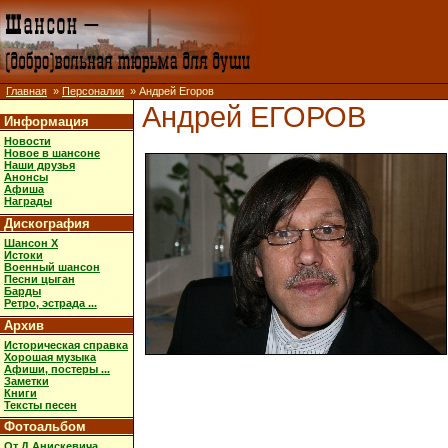
Главная
»
Персоналии
» Андрей Егоров
Андрей ЕГОРОВ
Информация
Новости
Новое в шансоне
Наши друзья
Анонсы
Афиша
Награды
Дискография
Шансон X
Истоки
Военный шансон
Песни цыган
Барды
Ретро, эстрада ...
Архив
Историческая справка
Хорошая музыка
Афиши, постеры ...
Заметки
Книги
Тексты песен
Фотоальбом
От Д.Анискевича