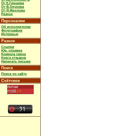
От Е.Гиршева
От В.Окунева
От Я.Фролова
Разное
Персоналии
Об исполнителях
Фотографии
Интервью
Разное
Ссылки
Юр. справка
Комната смеха
Книга отзывов
Написать письмо
Поиск
Поиск по сайту
Счётчики