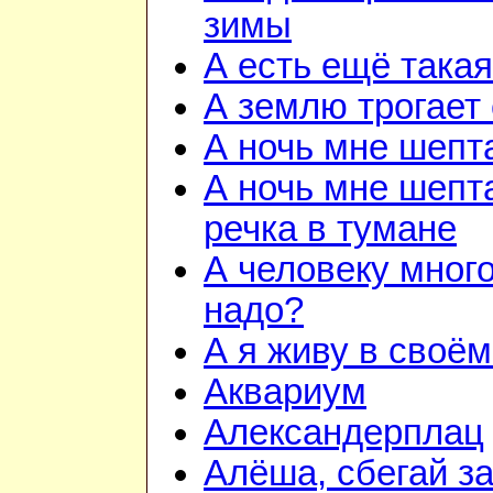
зимы
А есть ещё така
А землю трогает
А ночь мне шепт
А ночь мне шепта
речка в тумане
А человеку много
надо?
А я живу в своём
Аквариум
Александерплац
Алёша, сбегай з