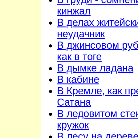
кинжал
В делах житейск
неудачник
В джинсовом ру
как в тоге
В дымке ладана
В кабине
В Кремле, как пр
Сатана
В ледовитом сте
кружок
В лесу на дереве