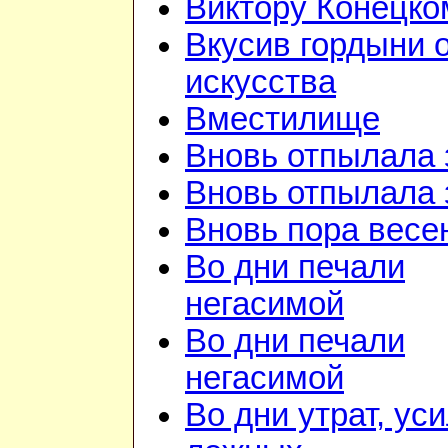
Виктору Конецко
Вкусив гордыни 
искусства
Вместилище
Вновь отпылала 
Вновь отпылала 
Вновь пора весе
Во дни печали
негасимой
Во дни печали
негасимой
Во дни утрат, ус