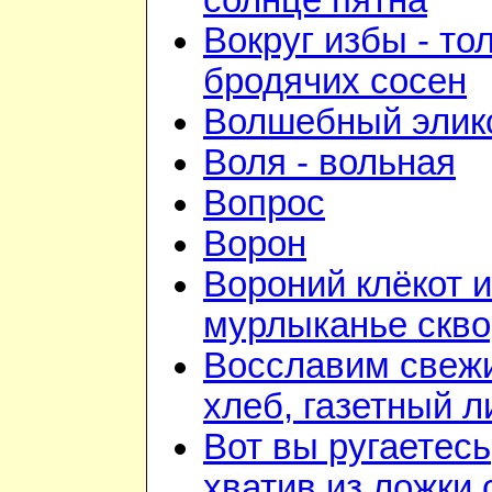
солнце пятна
Вокруг избы - то
бродячих сосен
Волшебный элик
Воля - вольная
Вопрос
Ворон
Вороний клёкот и
мурлыканье скв
Восславим свеж
хлеб, газетный л
Вот вы ругаетесь
хватив из ложки 