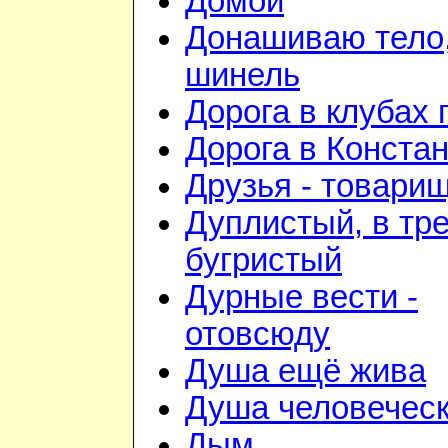
Домой
Донашиваю тело,
шинель
Дорога в клубах
Дорога в Конста
Друзья - товари
Дуплистый, в тр
бугристый
Дурные вести -
отовсюду
Душа ещё жива
Душа человечес
Дым