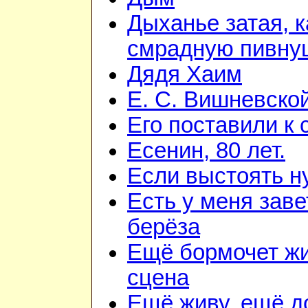
Дыханье затая, к
смрадную пивну
Дядя Хаим
Е. С. Вишневско
Его поставили к 
Есенин, 80 лет.
Если выстоять н
Есть у меня зав
берёза
Ещё бормочет ж
сцена
Ещё живу, ещё 