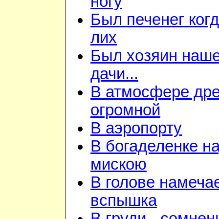
ногу
Был печенег когд
лих
Был хозяин наш
дачи...
В атмосфере дре
огромной
В аэропорту
В богаделенке н
мискою
В голове намеча
вспышка
В груди - сомнен