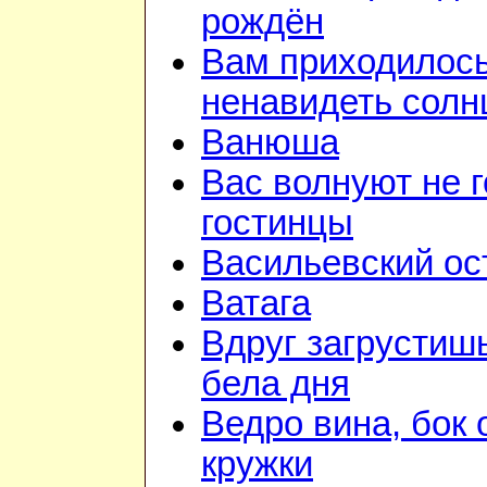
рождён
Вам приходилос
ненавидеть солн
Ванюша
Вас волнуют не г
гостинцы
Васильевский ос
Ватага
Вдруг загрустиш
бела дня
Ведро вина, бок 
кружки