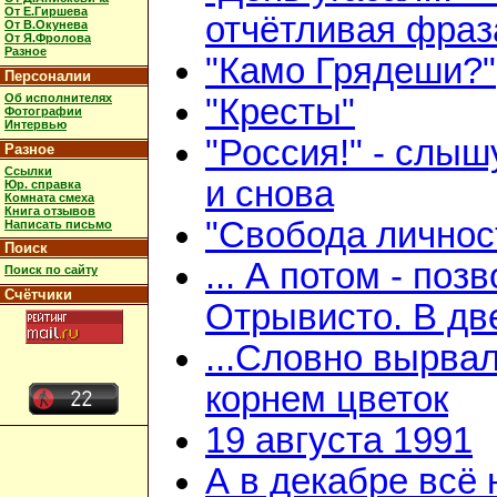
От Е.Гиршева
отчётливая фраз
От В.Окунева
От Я.Фролова
Разное
"Камо Грядеши?"
Персоналии
Об исполнителях
"Кресты"
Фотографии
Интервью
"Россия!" - слыш
Разное
Ссылки
и снова
Юр. справка
Комната смеха
Книга отзывов
"Свобода личнос
Написать письмо
Поиск
... А потом - поз
Поиск по сайту
Счётчики
Отрывисто. В дв
...Словно вырвал
корнем цветок
19 августа 1991
А в декабре всё