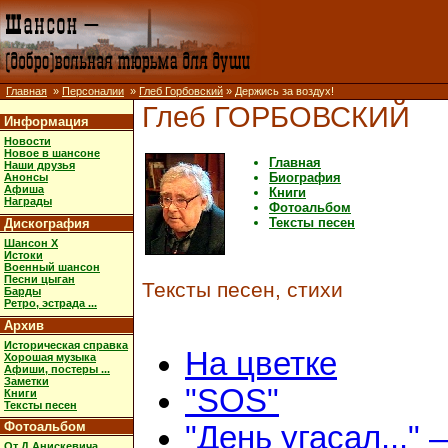
Главная
»
Персоналии
»
Глеб Горбовский
» Держись за воздух!
Глеб ГОРБОВСКИЙ
Информация
Новости
Новое в шансоне
Главная
Наши друзья
Биография
Анонсы
Афиша
Книги
Награды
Фотоальбом
Тексты песен
Дискография
Шансон X
Истоки
Военный шансон
Песни цыган
Тексты песен, стихи
Барды
Ретро, эстрада ...
Архив
Историческая справка
На цветке
Хорошая музыка
Афиши, постеры ...
Заметки
"SOS"
Книги
Тексты песен
Фотоальбом
"День угасал..." 
От Д.Анискевича