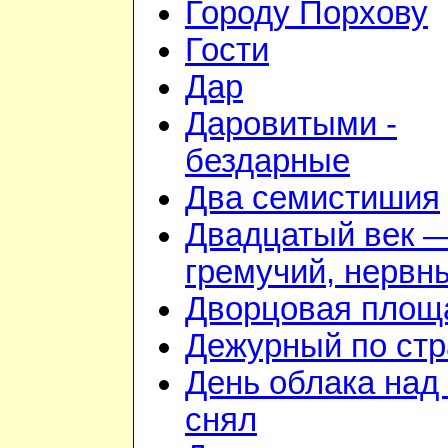
Городу Порхову
Гости
Дар
Даровитыми -
бездарные
Два семистишия
Двадцатый век 
гремучий, нервн
Дворцовая площ
Дежурный по стр
День облака над
снял