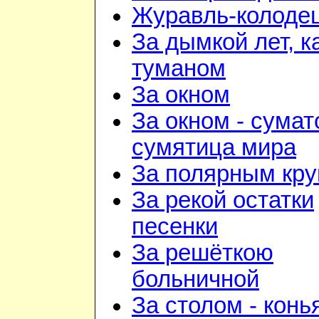
Журавль-колоде
За дымкой лет, к
туманом
За окном
За окном - сумат
сумятица мира
За полярным кру
За рекой остатки
песенки
За решёткою
больничной
За столом - конь