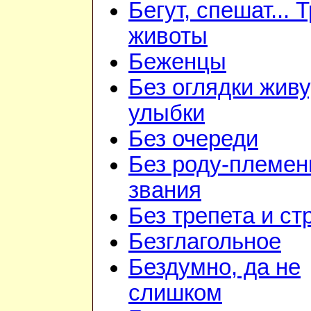
Бегут, спешат... 
животы
Беженцы
Без оглядки живу
улыбки
Без очереди
Без роду-племен
звания
Без трепета и ст
Безглагольное
Бездумно, да не
слишком