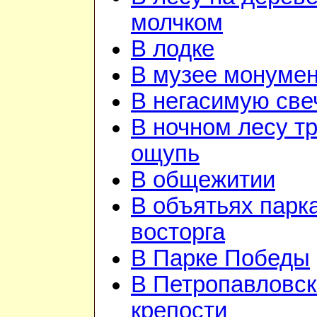
молчком
В лодке
В музее монуме
В негасимую све
В ночном лесу т
ощупь
В общежитии
В объятьях парка
восторга
В Парке Победы
В Петропавловск
крепости