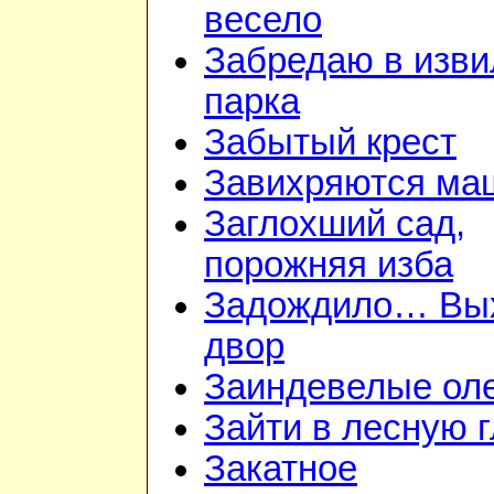
весело
Забредаю в изв
парка
Забытый крест
Завихряются ма
Заглохший сад,
порожняя изба
Задождило… Вы
двор
Заиндевелые ол
Зайти в лесную 
Закатное