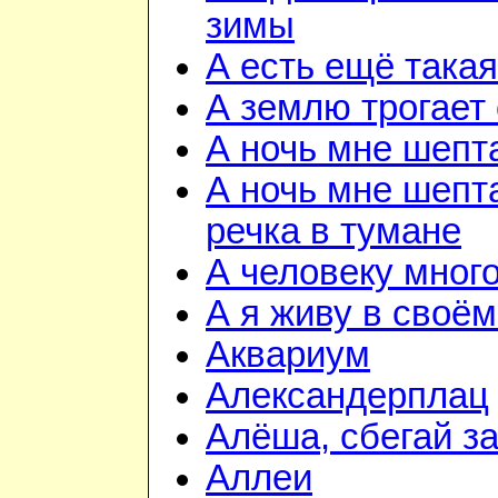
зимы
А есть ещё така
А землю трогает
А ночь мне шепт
А ночь мне шепта
речка в тумане
А человеку мног
А я живу в своём
Аквариум
Александерплац
Алёша, сбегай з
Аллеи