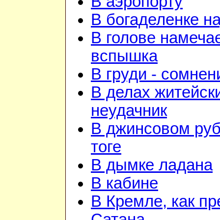
В аэропорту
В богаделенке н
В голове намеча
вспышка
В груди - сомнен
В делах житейск
неудачник
В джинсовом руб
тоге
В дымке ладана
В кабине
В Кремле, как пр
Сатана