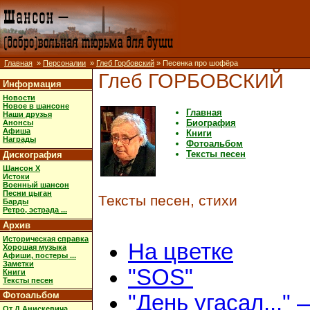
Главная
»
Персоналии
»
Глеб Горбовский
» Песенка про шофёра
Глеб ГОРБОВСКИЙ
Информация
Новости
Новое в шансоне
Главная
Наши друзья
Биография
Анонсы
Афиша
Книги
Награды
Фотоальбом
Тексты песен
Дискография
Шансон X
Истоки
Военный шансон
Песни цыган
Тексты песен, стихи
Барды
Ретро, эстрада ...
Архив
Историческая справка
На цветке
Хорошая музыка
Афиши, постеры ...
Заметки
"SOS"
Книги
Тексты песен
Фотоальбом
"День угасал..." 
От Д.Анискевича