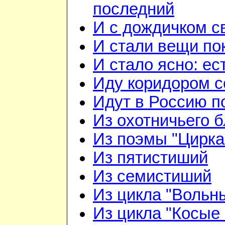
последний
И с дождичком 
И стали вещи по
И стало ясно: ес
Иду коридором 
Идут в Россию п
Из охотничьего б
Из поэмы "Цирка
Из пятистиший
Из семистиший
Из цикла "Вольн
Из цикла "Косые 