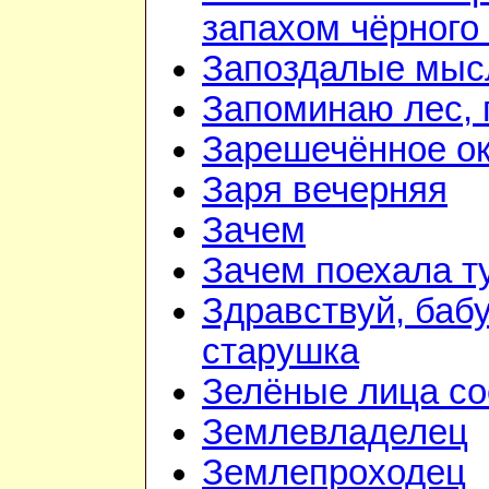
запахом чёрного
Запоздалые мыс
Запоминаю лес, г
Зарешечённое о
Заря вечерняя
Зачем
Зачем поехала т
Здравствуй, баб
старушка
Зелёные лица со
Землевладелец
Землепроходец