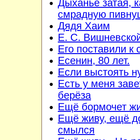
Дыханье затая, к
смрадную пивну
Дядя Хаим
Е. С. Вишневско
Его поставили к 
Есенин, 80 лет.
Если выстоять н
Есть у меня зав
берёза
Ещё бормочет жи
Ещё живу, ещё д
смылся