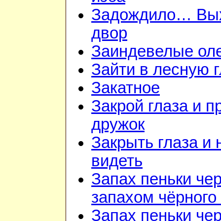
Задождило… Вы
двор
Заиндевелые ол
Зайти в лесную 
Закатное
Закрой глаза и п
дружок
Закрыть глаза и 
видеть
Запах пеньки че
запахом чёрного
Запах пеньки че