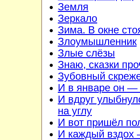
Земля
Зеркало
Зима. В окне ст
Злоумышленник
Злые слёзы
Знаю, сказки пр
Зубовный скреж
И в январе он — 
И вдруг улыбнул
на углу
И вот пришёл по
И каждый вздох —