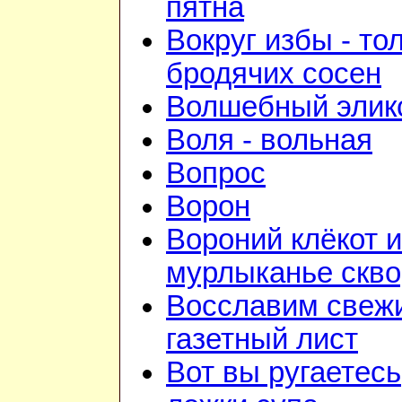
пятна
Вокруг избы - то
бродячих сосен
Волшебный элик
Воля - вольная
Вопрос
Ворон
Вороний клёкот и
мурлыканье скв
Восславим свежи
газетный лист
Вот вы ругаетесь