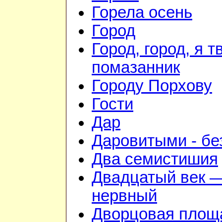
Горела осень
Город
Город, город, я т
помазанник
Городу Порхову
Гости
Дар
Даровитыми - б
Два семистишия
Двадцатый век —
нервный
Дворцовая площ