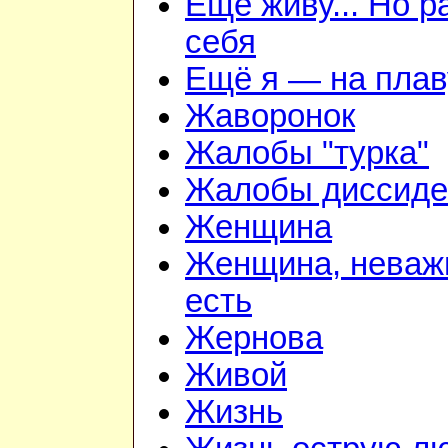
Ещё живу... Но 
себя
Ещё я — на плав
Жаворонок
Жалобы "турка"
Жалобы диссиде
Женщина
Женщина, неважн
есть
Жернова
Живой
Жизнь