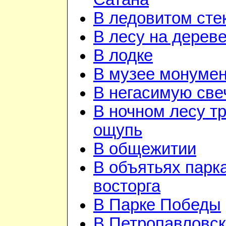
В ледовитом сте
В лесу на дерев
В лодке
В музее монуме
В негасимую све
В ночном лесу т
ощупь
В общежитии
В объятьях парка
восторга
В Парке Победы
В Петропавловск