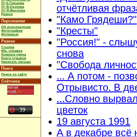
От Е.Гиршева
отчётливая фраз
От В.Окунева
От Я.Фролова
Разное
"Камо Грядеши?"
Персоналии
Об исполнителях
"Кресты"
Фотографии
Интервью
"Россия!" - слыш
Разное
Ссылки
снова
Юр. справка
Комната смеха
Книга отзывов
"Свобода личнос
Написать письмо
Поиск
... А потом - поз
Поиск по сайту
Счётчики
Отрывисто. В дв
...Словно вырва
цветок
19 августа 1991
А в декабре всё