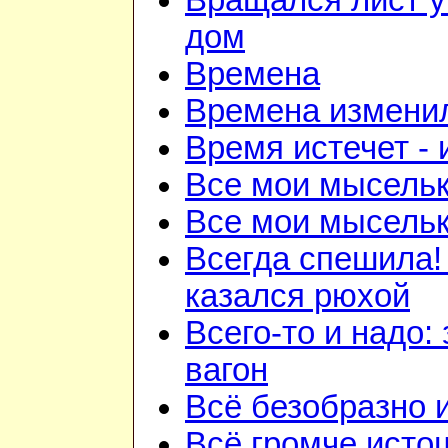
Вращался лист у
дом
Времена
Времена изменил
Время истечет - 
Все мои мысель
Все мои мысель
Всегда спешила!
казался рюхой
Всего-то и надо:
вагон
Всё безобразно 
Всё громче исто