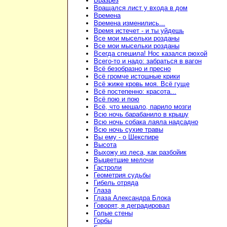
Вразрез
Вращался лист у входа в дом
Времена
Времена изменились...
Время истечет - и ты уйдешь
Все мои мысельки розданы
Все мои мысельки розданы
Всегда спешила! Нос казался рюхой
Всего-то и надо: забраться в вагон
Всё безобразно и пресно
Всё громче истошные крики
Всё жиже кровь моя. Всё гуще
Всё постепенно: красота...
Всё пою и пою
Всё, что мешало, парило мозги
Всю ночь барабанило в крышу
Всю ночь собака лаяла надсадно
Всю ночь сухие травы
Вы ему - о Шекспире
Высота
Выхожу из леса, как разбойик
Выцветшие мелочи
Гастроли
Геометрия судьбы
Гибель отряда
Глаза
Глаза Александра Блока
Говорят, я деградировал
Голые стены
Горбы