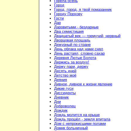
Горела осень
Город
Город, город, я твой помазанник
Городу Порхову
Гости
Дар
Даровитыми - бездарные
Два семистишия
Двадцатый век — гремучий, нервный
Дворцовая площадь
Дежурный по стране
День облака над нами снял
День растаял, словно сахар
Деревня Лютые Болота
Держись за воздух!
Держу пари, держу
Десять дней
Детство моё
Деяния
Дивное, дивное к жизни явление
Дикие гуси
Диссиденты
Дневник
Дни
Доброволец
Дождик
Дождь молится на крыше
Дождь прошёл - земля впитала
Дом с непрокисшими полами
Домик больничный