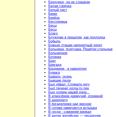
Бездумно, да не слишком
Белая горячка
Белый лист
Берег
Берёза
Бессонница
Бесы
Бесы
Благо
Блуждаю в прошлом, как подлодка
Бобыль
Божьих пташек непонятный лепет
Больница, психушка. Решётки стальные
Больничное
Ботинки
Брат
Бригада
Бродвеем - в наркоплен
Бумага
Бывало, осень
Бывшие люди
Был обвал. Сломало ногу
Был печенег когда-то лих
Был хозяин нашей дачи...
В атмосфере дремучей, огромной
В аэропорту
В богаделенке над мискою
В голове намечается вспышка
В груди - сомнения кинжал
В делах житейских — неудачник