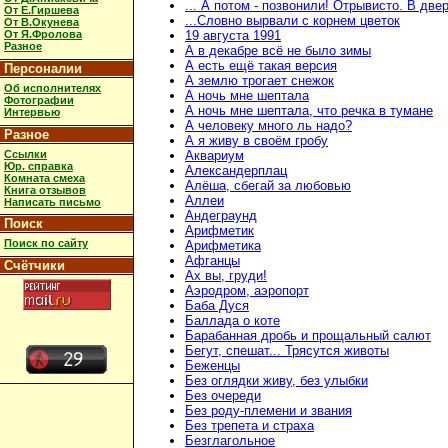
... А потом - позвонили! Отрывисто. В две
От Е.Гиршева
...Словно вырвали с корнем цветок
От В.Окунева
От Я.Фролова
19 августа 1991
Разное
А в декабре всё не было зимы
А есть ещё такая версия
Персоналии
А землю трогает снежок
Об исполнителях
А ночь мне шептала
Фотографии
А ночь мне шептала, что речка в тумане
Интервью
А человеку много ль надо?
Разное
А я живу в своём гробу
Ссылки
Аквариум
Юр. справка
Александерплац
Комната смеха
Алёша, сбегай за любовью
Книга отзывов
Аллеи
Написать письмо
Андеграунд
Поиск
Арифметик
Поиск по сайту
Арифметика
Афганцы
Счётчики
Ах вы, груди!
Аэродром, аэропорт
Баба Дуся
Баллада о коте
Барабанная дробь и прощальный салют
Бегут, спешат... Трясутся животы
Беженцы
Без оглядки живу, без улыбки
Без очереди
Без роду-племени и звания
Без трепета и страха
Безглагольное