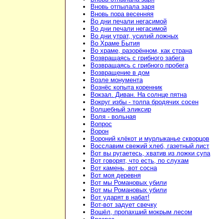
Вновь отпылала заря
Вновь пора весенняя
Во дни печали негасимой
Во дни печали негасимой
Во дни утрат, усилий ложных
Во Храме Бытия
Во храме, разорённом, как страна
Возвращаясь с грибного забега
Возвращаясь с грибного пробега
Возвращение в дом
Возле монумента
Вознёс копыта коренник
Вокзал. Диван. На солнце пятна
Вокруг избы - толпа бродячих сосен
Волшебный эликсир
Воля - вольная
Вопрос
Ворон
Вороний клёкот и мурлыканье скворцов
Восславим свежий хлеб, газетный лист
Вот вы ругаетесь, хватив из ложки супа
Вот говорят, что есть, по слухам
Вот камень, вот сосна
Вот моя деревня
Вот мы Романовых убили
Вот мы Романовых убили
Вот ударят в набат!
Вот-вот задует свечку
Вошёл, пропахший мокрым лесом