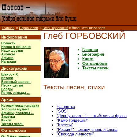
Главная
»
Персоналии
»
Глеб Горбовский
» Вновь отпылала заря
Глеб ГОРБОВСКИЙ
Информация
Новости
Новое в шансоне
Главная
Наши друзья
Биография
Анонсы
Афиша
Книги
Награды
Фотоальбом
Тексты песен
Дискография
Шансон X
Истоки
Военный шансон
Песни цыган
Тексты песен, стихи
Барды
Ретро, эстрада ...
Архив
Историческая справка
На цветке
Хорошая музыка
"SOS"
Афиши, постеры ...
"День угасал..." — отчётливая фраза
Заметки
"Камо Грядеши?"
Книги
Тексты песен
"Кресты"
"Россия!" - слышу вновь и снова
Фотоальбом
"Свобода личности"
От Д.Анискевича