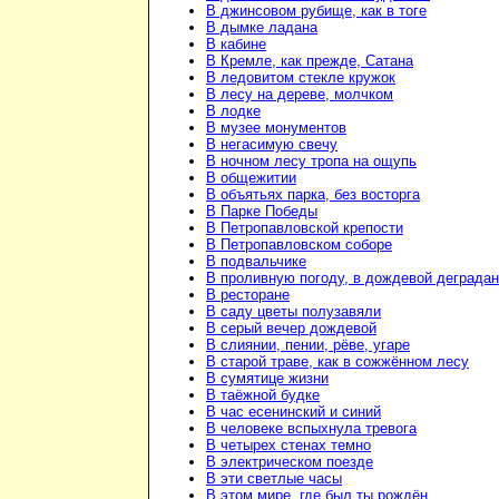
В джинсовом рубище, как в тоге
В дымке ладана
В кабине
В Кремле, как прежде, Сатана
В ледовитом стекле кружок
В лесу на дереве, молчком
В лодке
В музее монументов
В негасимую свечу
В ночном лесу тропа на ощупь
В общежитии
В объятьях парка, без восторга
В Парке Победы
В Петропавловской крепости
В Петропавловском соборе
В подвальчике
В проливную погоду, в дождевой деграда
В ресторане
В саду цветы полузавяли
В серый вечер дождевой
В слиянии, пении, рёве, угаре
В старой траве, как в сожжённом лесу
В сумятице жизни
В таёжной будке
В час есенинский и синий
В человеке вспыхнула тревога
В четырех стенах темно
В электрическом поезде
В эти светлые часы
В этом мире, где был ты рождён