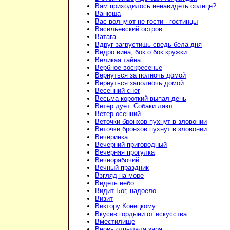
Вам приходилось ненавидеть солнце?
Ванюша
Вас волнуют не гости - гостинцы
Васильевский остров
Ватага
Вдруг загрустишь средь бела дня
Ведро вина, бок о бок кружки
Великая тайна
Вербное воскресенье
Вернуться за полночь домой
Вернуться заполночь домой
Весенний снег
Весьма короткий выпал день
Ветер дует. Собаки лают
Ветер осенний
Веточки бронхов пухнут в зловонии
Веточки бронхов пухнут в зловонии
Вечеринка
Вечерний пригородный
Вечерняя прогулка
Вечнорабочий
Вечный праздник
Взгляд на море
Видеть небо
Видит Бог, надоело
Визит
Виктору Конецкому
Вкусив гордыни от искусства
Вместилище
Вновь отпылала заря