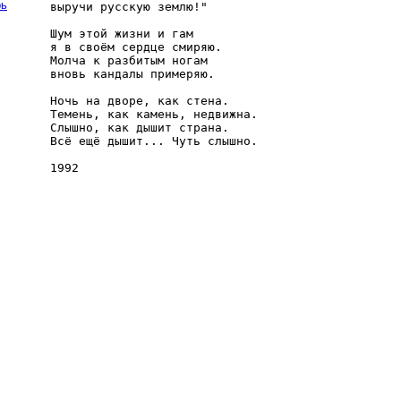
рь
выручи русскую землю!"

Шум этой жизни и гам

я в своём сердце смиряю.

Молча к разбитым ногам

вновь кандалы примеряю.

Ночь на дворе, как стена.

Темень, как камень, недвижна.

Слышно, как дышит страна.

Всё ещё дышит... Чуть слышно.
