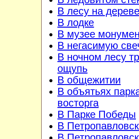
В лесу на дерев
В лодке
В музее монуме
В негасимую све
В ночном лесу т
ощупь
В общежитии
В объятьях парка
восторга
В Парке Победы
В Петропавловск
В Петропавловск