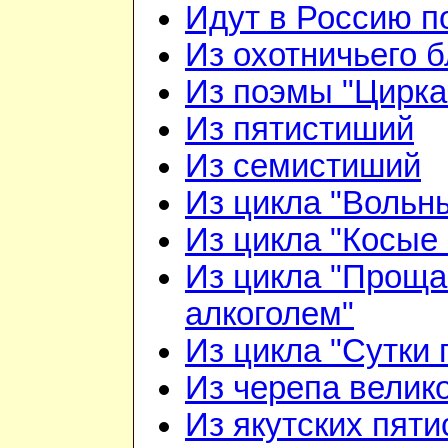
Идут в Россию п
Из охотничьего б
Из поэмы "Цирка
Из пятистиший
Из семистиший
Из цикла "Вольн
Из цикла "Косые 
Из цикла "Проща
алкоголем"
Из цикла "Сутки 
Из черепа велико
Из якутских пят