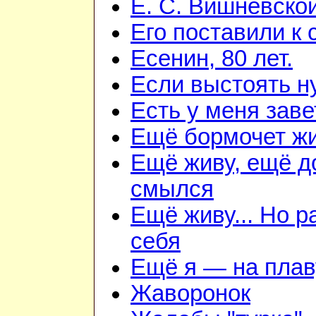
Е. С. Вишневско
Его поставили к 
Есенин, 80 лет.
Если выстоять н
Есть у меня зав
Ещё бормочет жи
Ещё живу, ещё д
смылся
Ещё живу... Но 
себя
Ещё я — на плав
Жаворонок