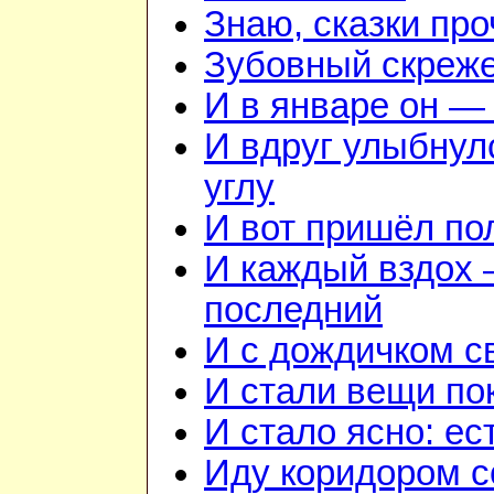
Знаю, сказки пр
Зубовный скреж
И в январе он — 
И вдруг улыбнул
углу
И вот пришёл по
И каждый вздох —
последний
И с дождичком 
И стали вещи по
И стало ясно: ес
Иду коридором 