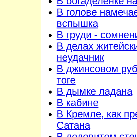
В богаделенке н
В голове намеча
вспышка
В груди - сомнен
В делах житейск
неудачник
В джинсовом руб
тоге
В дымке ладана
В кабине
В Кремле, как пр
Сатана
В ледовитом сте