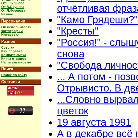
От Е.Гиршева
отчётливая фраз
От В.Окунева
От Я.Фролова
Разное
"Камо Грядеши?"
Персоналии
Об исполнителях
"Кресты"
Фотографии
Интервью
"Россия!" - слыш
Разное
Ссылки
снова
Юр. справка
Комната смеха
Книга отзывов
"Свобода личнос
Написать письмо
Поиск
... А потом - поз
Поиск по сайту
Счётчики
Отрывисто. В дв
...Словно вырва
цветок
19 августа 1991
А в декабре всё