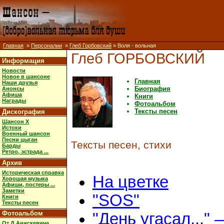
Главная
»
Персоналии
»
Глеб Горбовский
» Воля - вольная
Глеб ГОРБОВСКИЙ
Информация
Новости
Новое в шансоне
Главная
Наши друзья
Биография
Анонсы
Афиша
Книги
Награды
Фотоальбом
Тексты песен
Дискография
Шансон X
Истоки
Военный шансон
Песни цыган
Тексты песен, стихи
Барды
Ретро, эстрада ...
Архив
Историческая справка
На цветке
Хорошая музыка
Афиши, постеры ...
Заметки
"SOS"
Книги
Тексты песен
Фотоальбом
"День угасал..." 
От Д.Анискевича