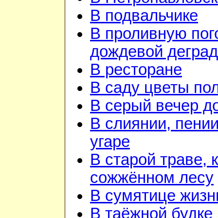
В подвальчике
В проливную пого
дождевой дегра
В ресторане
В саду цветы по
В серый вечер д
В слиянии, пении
угаре
В старой траве, к
сожжённом лесу
В сумятице жизн
В таёжной будке