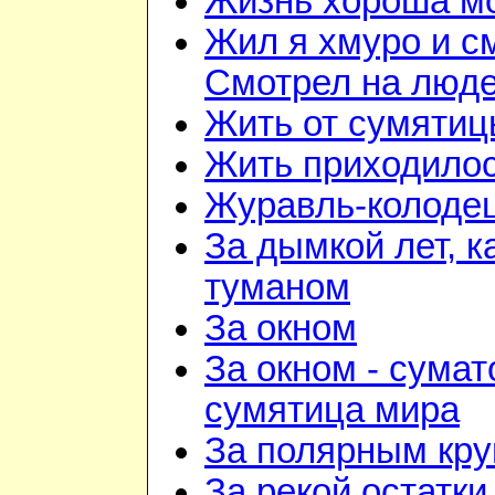
Жизнь хороша м
Жил я хмуро и с
Смотрел на люд
Жить от сумятиц
Жить приходилос
Журавль-колоде
За дымкой лет, к
туманом
За окном
За окном - сумат
сумятица мира
За полярным кру
За рекой остатки