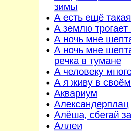
зимы
А есть ещё така
А землю трогает
А ночь мне шепт
А ночь мне шепта
речка в тумане
А человеку мног
А я живу в своём
Аквариум
Александерплац
Алёша, сбегай з
Аллеи