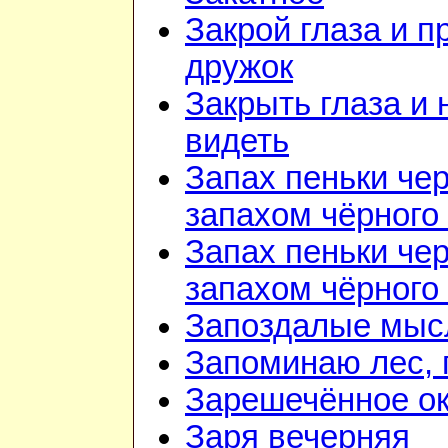
Закрой глаза и п
дружок
Закрыть глаза и 
видеть
Запах пеньки че
запахом чёрного
Запах пеньки че
запахом чёрного
Запоздалые мыс
Запоминаю лес, г
Зарешечённое о
Заря вечерняя