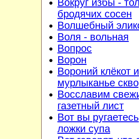
Вокруг избы - то
бродячих сосен
Волшебный элик
Воля - вольная
Вопрос
Ворон
Вороний клёкот и
мурлыканье скв
Восславим свежи
газетный лист
Вот вы ругаетесь
ложки супа