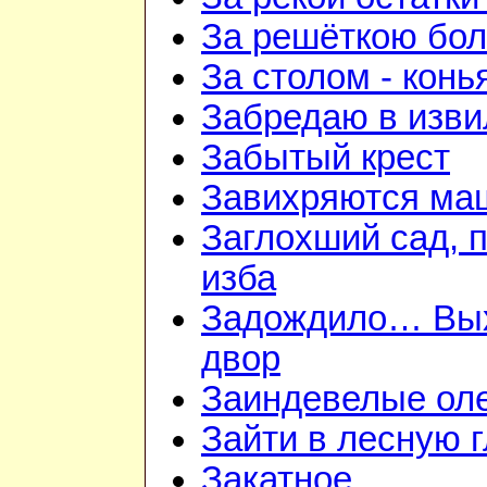
За решёткою бо
За столом - конь
Забредаю в изви
Забытый крест
Завихряются ма
Заглохший сад, 
изба
Задождило… Вы
двор
Заиндевелые ол
Зайти в лесную 
Закатное