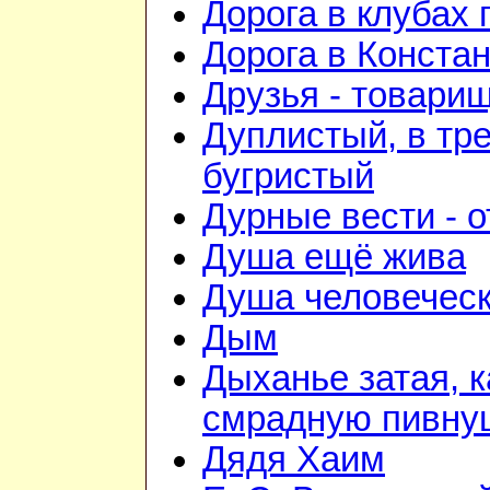
Дорога в клубах
Дорога в Конста
Друзья - товари
Дуплистый, в тр
бугристый
Дурные вести - 
Душа ещё жива
Душа человечес
Дым
Дыханье затая, к
смрадную пивну
Дядя Хаим