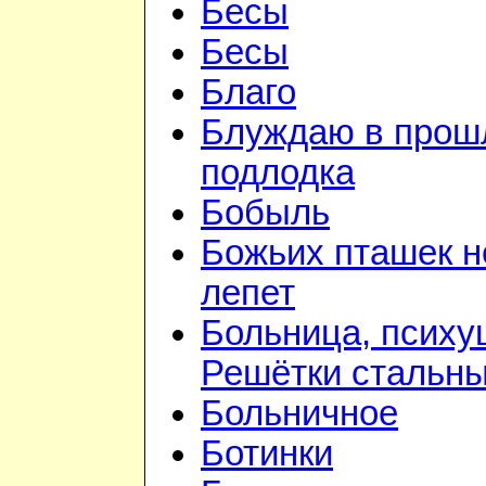
Бесы
Бесы
Благо
Блуждаю в прошл
подлодка
Бобыль
Божьих пташек 
лепет
Больница, психу
Решётки стальн
Больничное
Ботинки