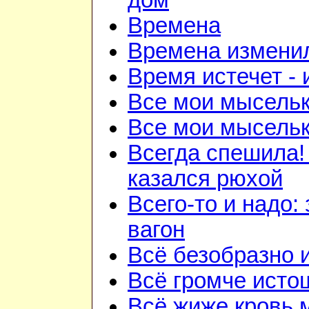
дом
Времена
Времена изменил
Время истечет - 
Все мои мысель
Все мои мысель
Всегда спешила!
казался рюхой
Всего-то и надо:
вагон
Всё безобразно 
Всё громче исто
Всё жиже кровь 