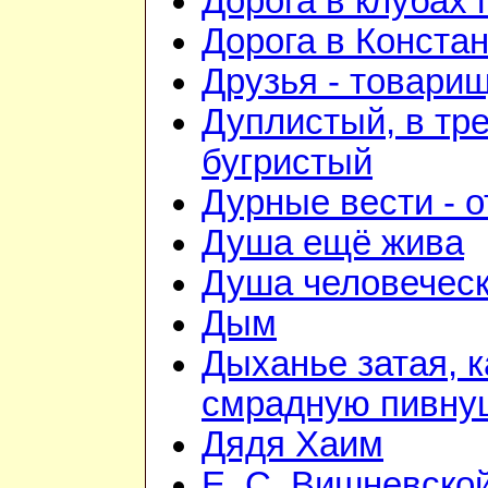
Дорога в клубах
Дорога в Конста
Друзья - товари
Дуплистый, в тр
бугристый
Дурные вести - 
Душа ещё жива
Душа человечес
Дым
Дыханье затая, к
смрадную пивну
Дядя Хаим
Е. С. Вишневско