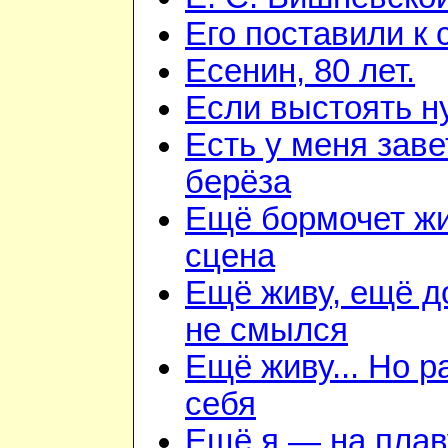
Его поставили к 
Есенин, 80 лет.
Если выстоять н
Есть у меня зав
берёза
Ещё бормочет ж
сцена
Ещё живу, ещё 
не смылся
Ещё живу... Но 
себя
Ещё я — на плав