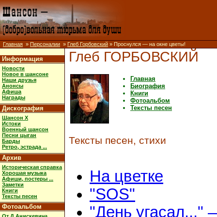
Главная
»
Персоналии
»
Глеб Горбовский
» Проснулся — на окне цветы!
Глеб ГОРБОВСКИЙ
Информация
Новости
Новое в шансоне
Главная
Наши друзья
Биография
Анонсы
Афиша
Книги
Награды
Фотоальбом
Тексты песен
Дискография
Шансон X
Истоки
Военный шансон
Песни цыган
Тексты песен, стихи
Барды
Ретро, эстрада ...
Архив
Историческая справка
На цветке
Хорошая музыка
Афиши, постеры ...
Заметки
"SOS"
Книги
Тексты песен
Фотоальбом
"День угасал..." 
От Д.Анискевича