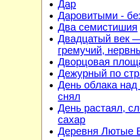
Дар
Даровитыми - б
Два семистишия
Двадцатый век 
гремучий, нервн
Дворцовая площ
Дежурный по стр
День облака над
снял
День растаял, с
сахар
Деревня Лютые 