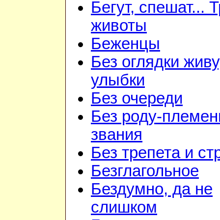
Бегут, спешат... 
животы
Беженцы
Без оглядки живу
улыбки
Без очереди
Без роду-племен
звания
Без трепета и ст
Безглагольное
Бездумно, да не
слишком