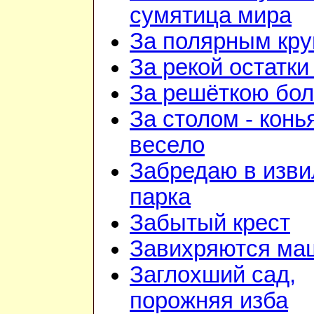
сумятица мира
За полярным кру
За рекой остатки
За решёткою бо
За столом - конь
весело
Забредаю в изв
парка
Забытый крест
Завихряются ма
Заглохший сад,
порожняя изба