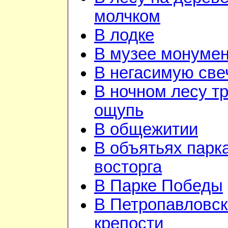
молчком
В лодке
В музее монуме
В негасимую све
В ночном лесу т
ощупь
В общежитии
В объятьях парка
восторга
В Парке Победы
В Петропавловск
крепости