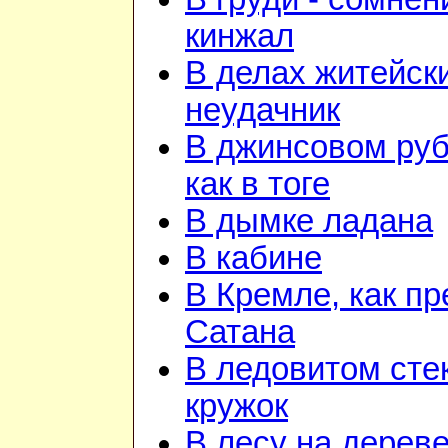
кинжал
В делах житейск
неудачник
В джинсовом ру
как в тоге
В дымке ладана
В кабине
В Кремле, как пр
Сатана
В ледовитом сте
кружок
В лесу на дереве