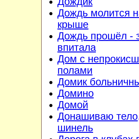
Дождик
Дождь молится н
крыше
Дождь прошёл - 
впитала
Дом с непрокис
полами
Домик больничн
Домино
Домой
Донашиваю тело,
шинель