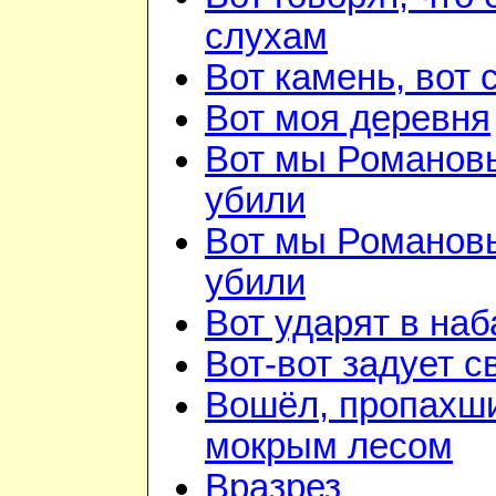
слухам
Вот камень, вот 
Вот моя деревня
Вот мы Романов
убили
Вот мы Романов
убили
Вот ударят в наб
Вот-вот задует с
Вошёл, пропахш
мокрым лесом
Вразрез