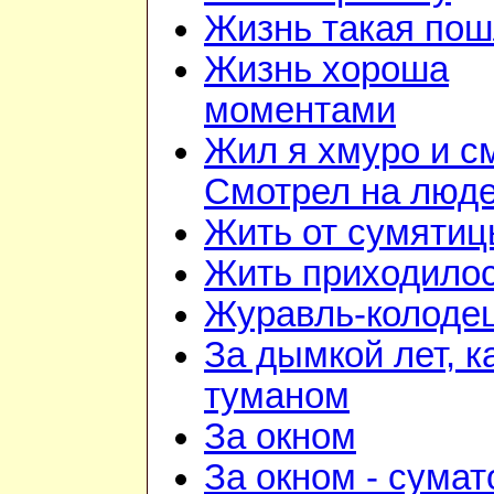
Жизнь такая по
Жизнь хороша
моментами
Жил я хмуро и с
Смотрел на люд
Жить от сумятиц
Жить приходилос
Журавль-колоде
За дымкой лет, к
туманом
За окном
За окном - сумат