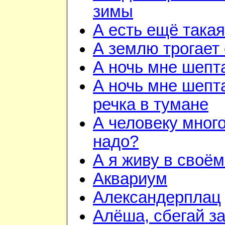
зимы
А есть ещё така
А землю трогает
А ночь мне шепт
А ночь мне шепта
речка в тумане
А человеку много
надо?
А я живу в своём
Аквариум
Александерплац
Алёша, сбегай з