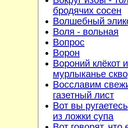
Вокруг избы - то
бродячих сосен
Волшебный элик
Воля - вольная
Вопрос
Ворон
Вороний клёкот и
мурлыканье скв
Восславим свежи
газетный лист
Вот вы ругаетесь
из ложки супа
Вот говорят, что 