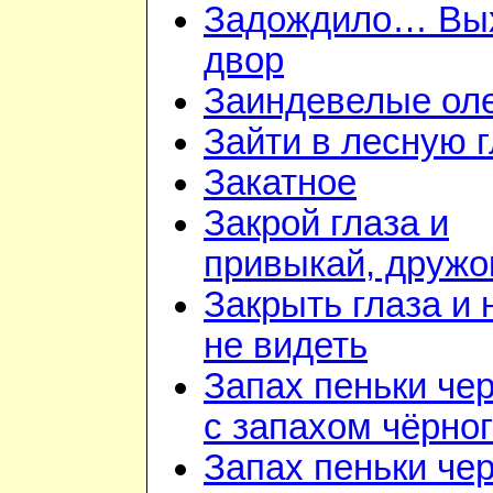
Задождило… Вы
двор
Заиндевелые ол
Зайти в лесную 
Закатное
Закрой глаза и
привыкай, дружо
Закрыть глаза и 
не видеть
Запах пеньки че
с запахом чёрно
Запах пеньки че