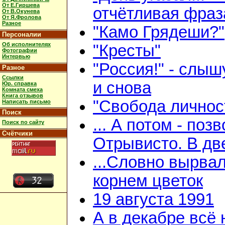
От Е.Гиршева
отчётливая фраз
От В.Окунева
От Я.Фролова
Разное
"Камо Грядеши?"
Персоналии
Об исполнителях
"Кресты"
Фотографии
Интервью
"Россия!" - слыш
Разное
Ссылки
и снова
Юр. справка
Комната смеха
Книга отзывов
"Свобода личнос
Написать письмо
Поиск
... А потом - поз
Поиск по сайту
Счётчики
Отрывисто. В дв
...Словно вырвал
корнем цветок
19 августа 1991
А в декабре всё