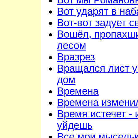
Вот мы Романов
Вот ударят в наб
Вот-вот задует с
Вошёл, пропахш
лесом
Вразрез
Вращался лист у
дом
Времена
Времена изменил
Время истечет - 
уйдешь
Все мои мысель