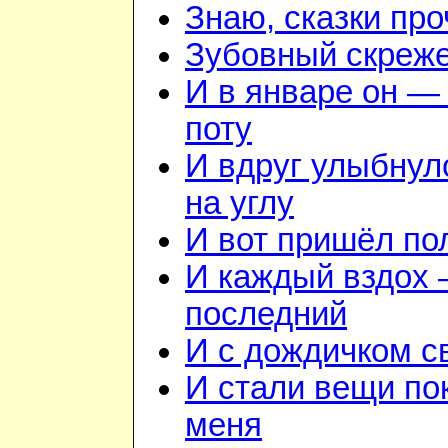
Знаю, сказки пр
Зубовный скреж
И в январе он — 
поту
И вдруг улыбнул
на углу
И вот пришёл по
И каждый вздох —
последний
И с дождичком 
И стали вещи по
меня