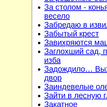
За столом - конь
весело
Забредаю в изви
Забытый крест
Завихряются ма
Заглохший сад, 
изба
Задождило… Вы
двор
Заиндевелые ол
Зайти в лесную 
Закатное