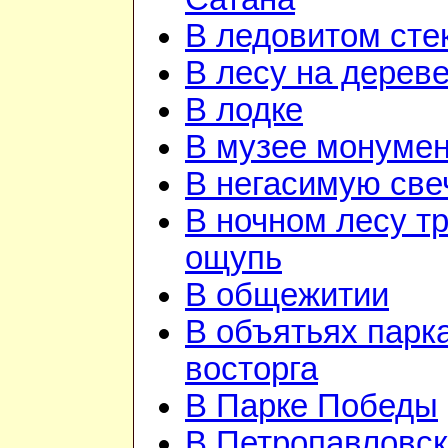
В ледовитом сте
В лесу на дерев
В лодке
В музее монуме
В негасимую све
В ночном лесу т
ощупь
В общежитии
В объятьях парка
восторга
В Парке Победы
В Петропавловск