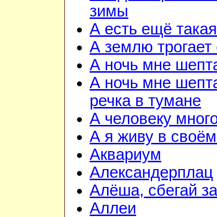
зимы
А есть ещё така
А землю трогает
А ночь мне шепт
А ночь мне шепта
речка в тумане
А человеку мног
А я живу в своём
Аквариум
Александерплац
Алёша, сбегай з
Аллеи