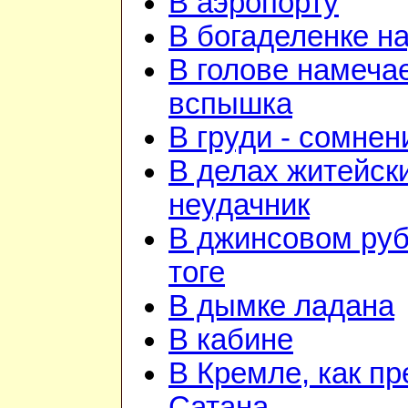
В аэропорту
В богаделенке н
В голове намеча
вспышка
В груди - сомнен
В делах житейск
неудачник
В джинсовом руб
тоге
В дымке ладана
В кабине
В Кремле, как пр
Сатана