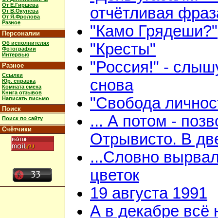
От Е.Гиршева
отчётливая фраз
От В.Окунева
От Я.Фролова
Разное
"Камо Грядеши?"
Персоналии
Об исполнителях
"Кресты"
Фотографии
Интервью
"Россия!" - слыш
Разное
Ссылки
снова
Юр. справка
Комната смеха
Книга отзывов
"Свобода личнос
Написать письмо
Поиск
... А потом - поз
Поиск по сайту
Счётчики
Отрывисто. В дв
...Словно вырва
цветок
19 августа 1991
А в декабре всё