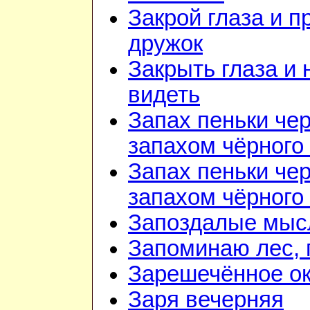
Закрой глаза и п
дружок
Закрыть глаза и 
видеть
Запах пеньки че
запахом чёрного
Запах пеньки че
запахом чёрного
Запоздалые мыс
Запоминаю лес, г
Зарешечённое о
Заря вечерняя