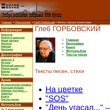
Главная
»
Персоналии
»
Глеб Горбовский
» Жизнь хороша моментами
Глеб ГОРБОВСКИЙ
Информация
Новости
Новое в шансоне
Главная
Наши друзья
Биография
Анонсы
Афиша
Книги
Награды
Фотоальбом
Тексты песен
Дискография
Шансон X
Истоки
Военный шансон
Песни цыган
Тексты песен, стихи
Барды
Ретро, эстрада ...
Архив
Историческая справка
На цветке
Хорошая музыка
Афиши, постеры ...
Заметки
"SOS"
Книги
Тексты песен
Фотоальбом
"День угасал..." 
От Д.Анискевича