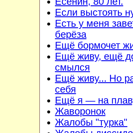
Есенин, 80 лет.
Если выстоять н
Есть у меня зав
берёза
Ещё бормочет жи
Ещё живу, ещё д
смылся
Ещё живу... Но 
себя
Ещё я — на плав
Жаворонок
Жалобы "турка"