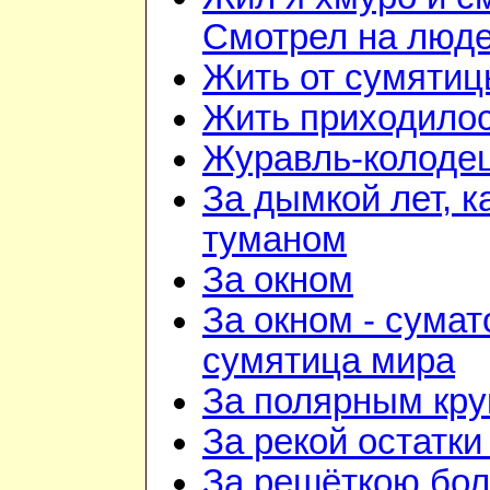
Смотрел на люд
Жить от сумятиц
Жить приходилос
Журавль-колоде
За дымкой лет, к
туманом
За окном
За окном - сумат
сумятица мира
За полярным кру
За рекой остатки
За решёткою бо