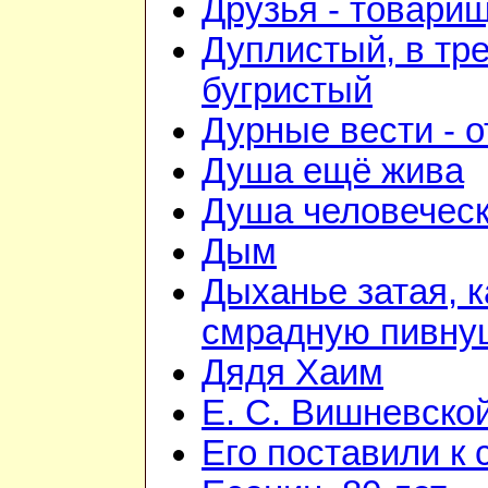
Друзья - товари
Дуплистый, в тр
бугристый
Дурные вести - 
Душа ещё жива
Душа человечес
Дым
Дыханье затая, к
смрадную пивну
Дядя Хаим
Е. С. Вишневско
Его поставили к 