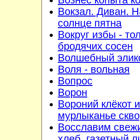
Вознёс копыта к
Вокзал. Диван. Н
солнце пятна
Вокруг избы - то
бродячих сосен
Волшебный элик
Воля - вольная
Вопрос
Ворон
Вороний клёкот и
мурлыканье скв
Восславим свеж
хлеб, газетный л