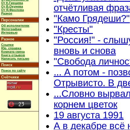
От Е.Гиршева
отчётливая фраз
От В.Окунева
От Я.Фролова
Разное
"Камо Грядеши?"
Персоналии
Об исполнителях
"Кресты"
Фотографии
Интервью
"Россия!" - слыш
Разное
Ссылки
вновь и снова
Юр. справка
Комната смеха
Книга отзывов
"Свобода личнос
Написать письмо
Поиск
... А потом - поз
Поиск по сайту
Счётчики
Отрывисто. В дв
...Словно вырвал
корнем цветок
19 августа 1991
А в декабре всё 