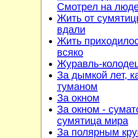
Смотрел на люд
Жить от сумяти
вдали
Жить приходило
всяко
Журавль-колоде
За дымкой лет, к
туманом
За окном
За окном - сумат
сумятица мира
За полярным кру