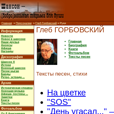
Главная
»
Персоналии
»
Глеб Горбовский
» Руки
Глеб ГОРБОВСКИЙ
Информация
Новости
Новое в шансоне
Главная
Наши друзья
Биография
Анонсы
Афиша
Книги
Награды
Фотоальбом
Тексты песен
Дискография
Шансон X
Истоки
Военный шансон
Песни цыган
Тексты песен, стихи
Барды
Ретро, эстрада ...
Архив
Историческая справка
На цветке
Хорошая музыка
Афиши, постеры ...
Заметки
"SOS"
Книги
Тексты песен
Фотоальбом
"День угасал..." 
От Д.Анискевича