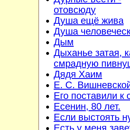
отовсюду
Душа ещё жива
Душа человечес
Дым
Дыханье затая, к
смрадную пивну
Дядя Хаим
Е. С. Вишневско
Его поставили к 
Есенин, 80 лет.
Если выстоять н
Есть у меня зав