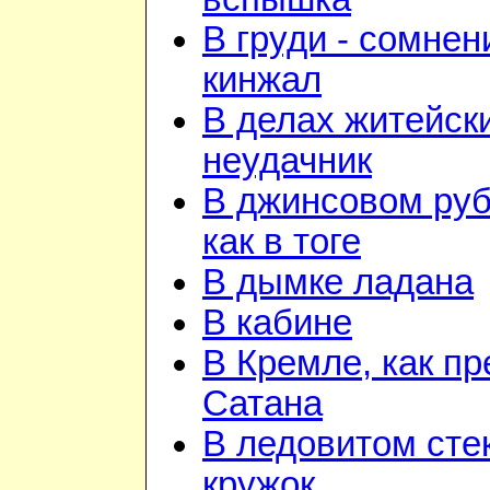
В груди - сомнен
кинжал
В делах житейск
неудачник
В джинсовом ру
как в тоге
В дымке ладана
В кабине
В Кремле, как пр
Сатана
В ледовитом сте
кружок