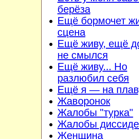
берёза
Ещё бормочет ж
сцена
Ещё живу, ещё 
не смылся
Ещё живу... Но
разлюбил себя
Ещё я — на плав
Жаворонок
Жалобы "турка"
Жалобы диссиде
Женщина