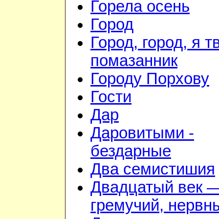
Горела осень
Город
Город, город, я т
помазанник
Городу Порхову
Гости
Дар
Даровитыми -
бездарные
Два семистишия
Двадцатый век 
гремучий, нервн