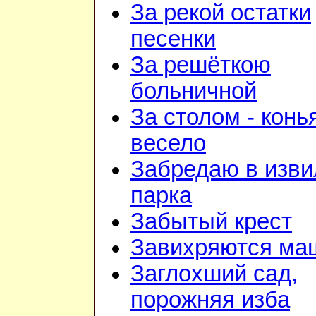
За рекой остатки
песенки
За решёткою
больничной
За столом - конь
весело
Забредаю в изв
парка
Забытый крест
Завихряются ма
Заглохший сад,
порожняя изба