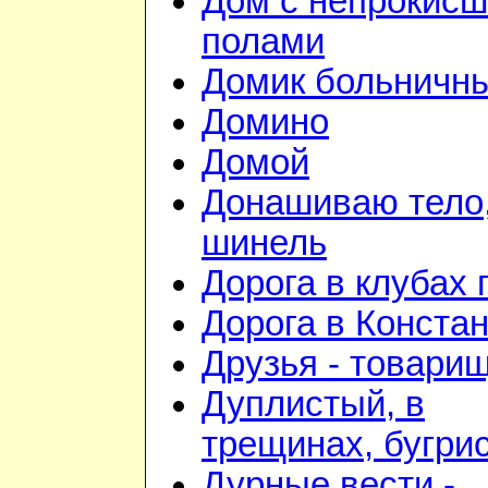
Дом с непрокис
полами
Домик больничн
Домино
Домой
Донашиваю тело,
шинель
Дорога в клубах
Дорога в Конста
Друзья - товари
Дуплистый, в
трещинах, бугри
Дурные вести -