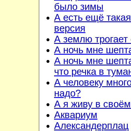
было зимы
А есть ещё такая
версия
А землю трогает
А ночь мне шепт
А ночь мне шепт
что речка в тума
А человеку много
надо?
А я живу в своём
Аквариум
Александерплац