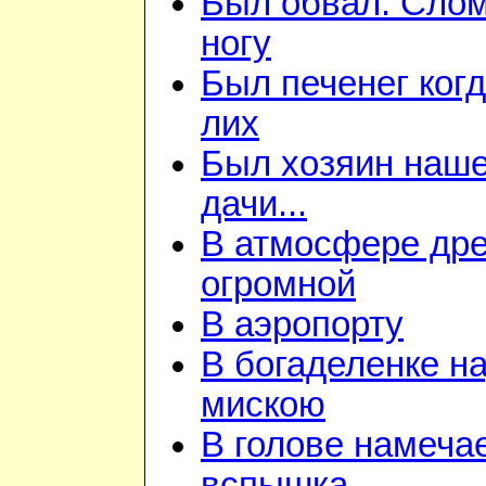
Был обвал. Сло
ногу
Был печенег когд
лих
Был хозяин наш
дачи...
В атмосфере дре
огромной
В аэропорту
В богаделенке н
мискою
В голове намеча
вспышка