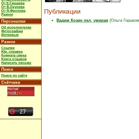
От Е.Гиршева
От В.Окунева
Публикации
От Я.Фролова
Разное
Вадим Козин пел, умирая
(Ольга Горшкова
Персоналии
Об исполнителях
Фотографии
Интервью
Разное
Ссылки
Юр. справка
Комната смеха
Книга отзывов
Написать письмо
Поиск
Поиск по сайту
Счётчики