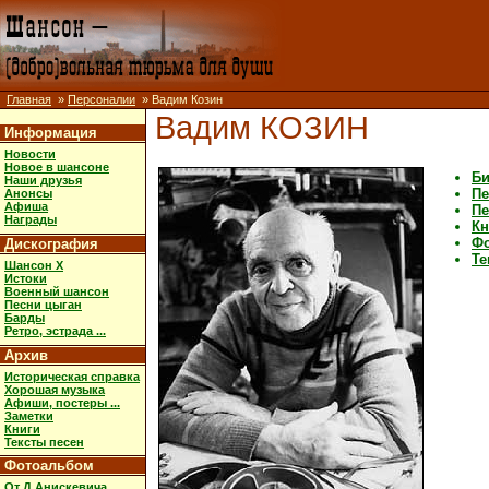
Главная
»
Персоналии
» Вадим Козин
Вадим КОЗИН
Информация
Новости
Новое в шансоне
Би
Наши друзья
Пе
Анонсы
Афиша
Пе
Награды
Кн
Ф
Дискография
Те
Шансон X
Истоки
Военный шансон
Песни цыган
Барды
Ретро, эстрада ...
Архив
Историческая справка
Хорошая музыка
Афиши, постеры ...
Заметки
Книги
Тексты песен
Фотоальбом
От Д.Анискевича