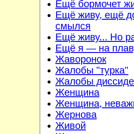
Ещё бормочет жи
Ещё живу, ещё д
смылся
Ещё живу... Но 
Ещё я — на плав
Жаворонок
Жалобы "турка"
Жалобы диссиде
Женщина
Женщина, неважн
Жернова
Живой