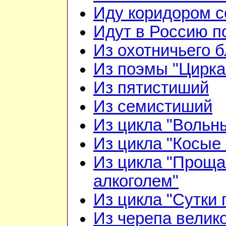
Иду коридором 
Идут в Россию п
Из охотничьего б
Из поэмы "Цирка
Из пятистиший
Из семистиший
Из цикла "Вольн
Из цикла "Косые 
Из цикла "Проща
алкоголем"
Из цикла "Сутки 
Из черепа велико