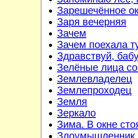
Зарешечённое о
Заря вечерняя
Зачем
Зачем поехала т
Здравствуй, баб
Зелёные лица со
Землевладелец
Землепроходец
Земля
Зеркало
Зима. В окне ст
Злоумышленник