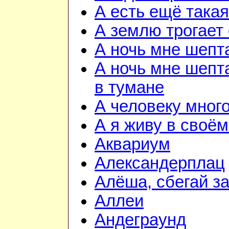
А есть ещё така
А землю трогает
А ночь мне шепт
А ночь мне шепта
в тумане
А человеку мног
А я живу в своём
Аквариум
Александерплац
Алёша, сбегай з
Аллеи
Андеграунд