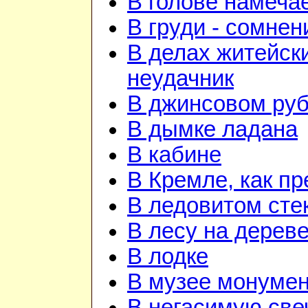
В голове намеча
В груди - сомнен
В делах житейск
неудачник
В джинсовом руби
В дымке ладана
В кабине
В Кремле, как п
В ледовитом сте
В лесу на дерев
В лодке
В музее монуме
В негасимую све