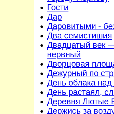
Гости
Дар
Даровитыми - б
Два семистишия
Двадцатый век —
нервный
Дворцовая площ
Дежурный по стр
День облака над
День растаял, с
Деревня Лютые 
Держись за возду