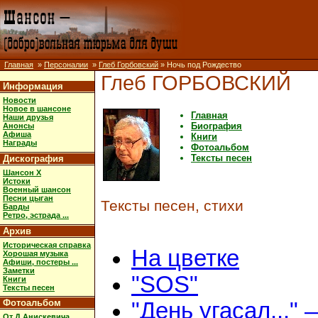
Главная
»
Персоналии
»
Глеб Горбовский
» Ночь под Рождество
Глеб ГОРБОВСКИЙ
Информация
Новости
Новое в шансоне
Главная
Наши друзья
Биография
Анонсы
Афиша
Книги
Награды
Фотоальбом
Тексты песен
Дискография
Шансон X
Истоки
Военный шансон
Песни цыган
Тексты песен, стихи
Барды
Ретро, эстрада ...
Архив
Историческая справка
На цветке
Хорошая музыка
Афиши, постеры ...
Заметки
"SOS"
Книги
Тексты песен
Фотоальбом
"День угасал..."
От Д.Анискевича