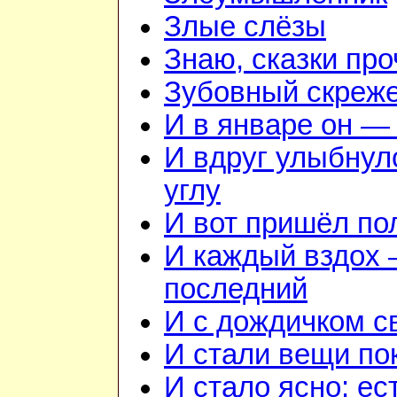
Злые слёзы
Знаю, сказки пр
Зубовный скреж
И в январе он — 
И вдруг улыбнул
углу
И вот пришёл по
И каждый вздох —
последний
И с дождичком 
И стали вещи по
И стало ясно: ес