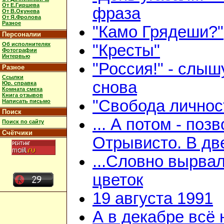
От Е.Гиршева
фраза
От В.Окунева
От Я.Фролова
Разное
"Камо Грядеши?"
Персоналии
Об исполнителях
"Кресты"
Фотографии
Интервью
"Россия!" - слыш
Разное
Ссылки
снова
Юр. справка
Комната смеха
Книга отзывов
"Свобода личнос
Написать письмо
Поиск
... А потом - поз
Поиск по сайту
Счётчики
Отрывисто. В дв
...Словно вырва
цветок
19 августа 1991
А в декабре всё