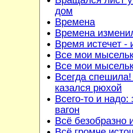
Вращался лист у
дом
Времена
Времена изменил
Время истечет - 
Все мои мысель
Все мои мысель
Всегда спешила!
казался рюхой
Всего-то и надо:
вагон
Всё безобразно 
Всё громче исто