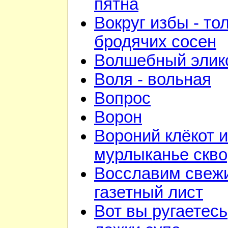
пятна
Вокруг избы - то
бродячих сосен
Волшебный элик
Воля - вольная
Вопрос
Ворон
Вороний клёкот и
мурлыканье скв
Восславим свежи
газетный лист
Вот вы ругаетесь