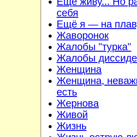
Ещё живу... Но 
себя
Ещё я — на плав
Жаворонок
Жалобы "турка"
Жалобы диссиде
Женщина
Женщина, неважн
есть
Жернова
Живой
Жизнь