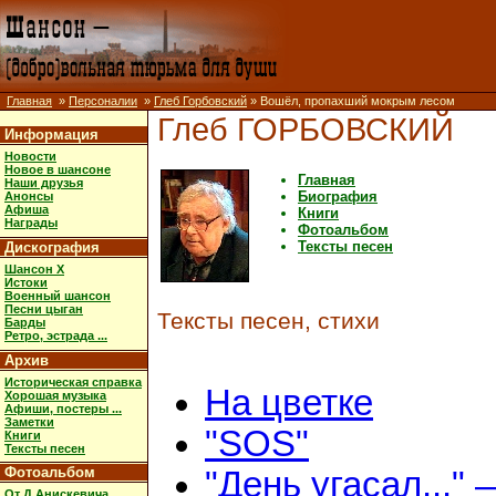
Главная
»
Персоналии
»
Глеб Горбовский
» Вошёл, пропахший мокрым лесом
Глеб ГОРБОВСКИЙ
Информация
Новости
Новое в шансоне
Главная
Наши друзья
Биография
Анонсы
Афиша
Книги
Награды
Фотоальбом
Тексты песен
Дискография
Шансон X
Истоки
Военный шансон
Песни цыган
Тексты песен, стихи
Барды
Ретро, эстрада ...
Архив
Историческая справка
На цветке
Хорошая музыка
Афиши, постеры ...
Заметки
"SOS"
Книги
Тексты песен
Фотоальбом
"День угасал..." 
От Д.Анискевича