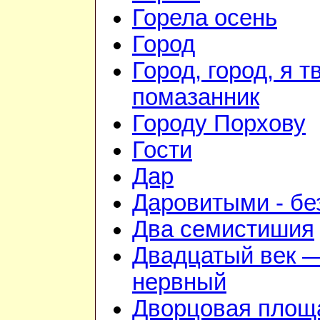
Горела осень
Город
Город, город, я т
помазанник
Городу Порхову
Гости
Дар
Даровитыми - б
Два семистишия
Двадцатый век —
нервный
Дворцовая площ