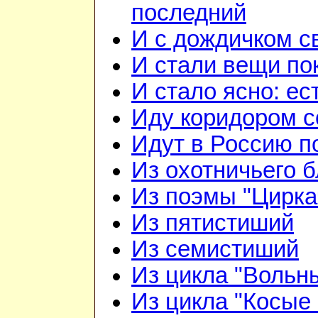
последний
И с дождичком 
И стали вещи по
И стало ясно: ес
Иду коридором 
Идут в Россию п
Из охотничьего б
Из поэмы "Цирка
Из пятистиший
Из семистиший
Из цикла "Вольн
Из цикла "Косые 