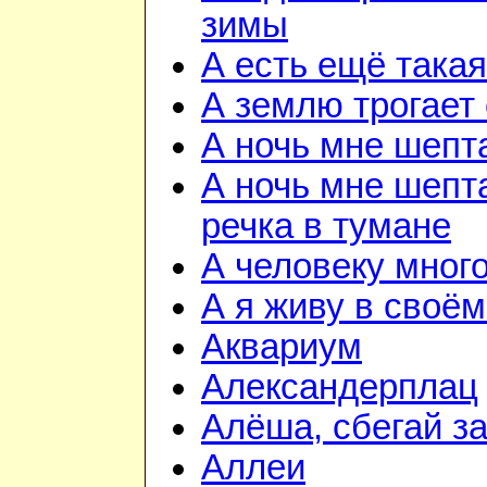
зимы
А есть ещё така
А землю трогает
А ночь мне шепт
А ночь мне шепта
речка в тумане
А человеку мног
А я живу в своём
Аквариум
Александерплац
Алёша, сбегай з
Аллеи