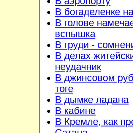
В аэропорту
В богаделенке н
В голове намеча
вспышка
В груди - сомнен
В делах житейск
неудачник
В джинсовом руб
тоге
В дымке ладана
В кабине
В Кремле, как пр
Сатана