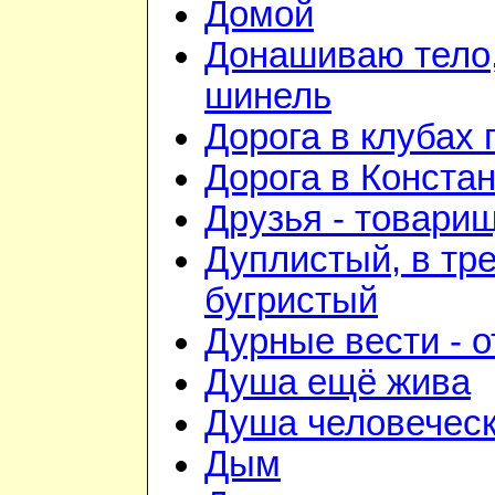
Домой
Донашиваю тело,
шинель
Дорога в клубах
Дорога в Конста
Друзья - товари
Дуплистый, в тр
бугристый
Дурные вести - 
Душа ещё жива
Душа человечес
Дым