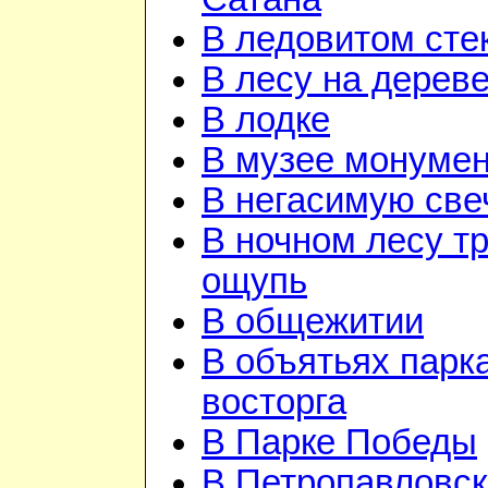
В ледовитом сте
В лесу на дерев
В лодке
В музее монуме
В негасимую све
В ночном лесу т
ощупь
В общежитии
В объятьях парка
восторга
В Парке Победы
В Петропавловск