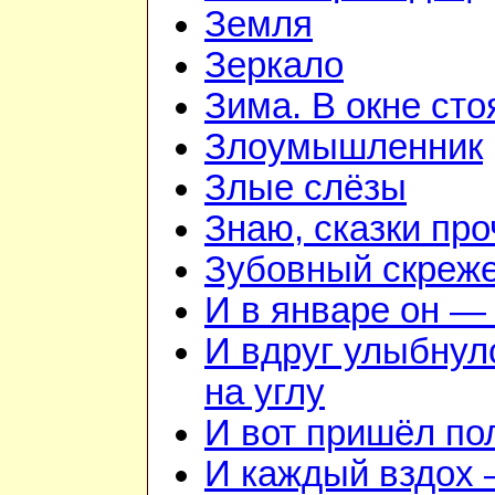
Земля
Зеркало
Зима. В окне ст
Злоумышленник
Злые слёзы
Знаю, сказки пр
Зубовный скреж
И в январе он — 
И вдруг улыбнул
на углу
И вот пришёл по
И каждый вздох —