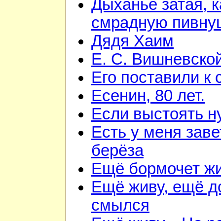
Дыханье затая, к
смрадную пивну
Дядя Хаим
Е. С. Вишневско
Его поставили к 
Есенин, 80 лет.
Если выстоять н
Есть у меня зав
берёза
Ещё бормочет жи
Ещё живу, ещё д
смылся