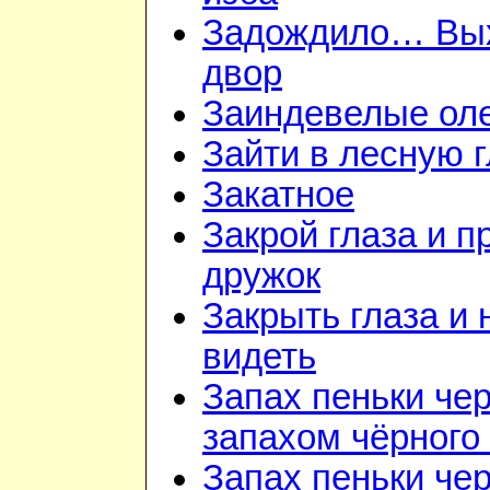
Задождило… Вы
двор
Заиндевелые ол
Зайти в лесную 
Закатное
Закрой глаза и п
дружок
Закрыть глаза и 
видеть
Запах пеньки че
запахом чёрного
Запах пеньки че