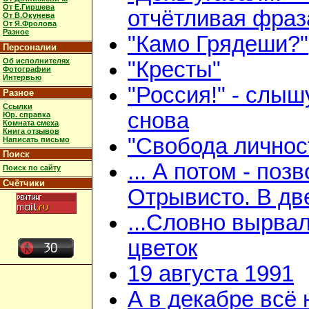
От Е.Гиршева
отчётливая фраз
От В.Окунева
От Я.Фролова
Разное
"Камо Грядеши?"
Персоналии
Об исполнителях
"Кресты"
Фотографии
Интервью
"Россия!" - слыш
Разное
Ссылки
снова
Юр. справка
Комната смеха
Книга отзывов
"Свобода личнос
Написать письмо
Поиск
... А потом - поз
Поиск по сайту
Счётчики
Отрывисто. В дв
...Словно вырва
цветок
19 августа 1991
А в декабре всё