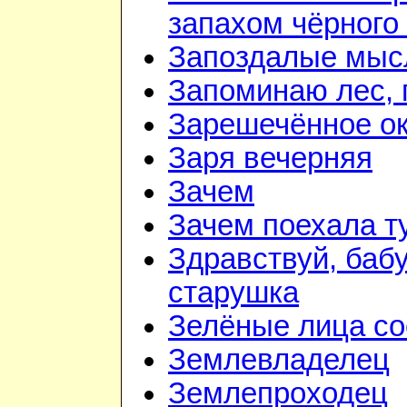
запахом чёрного
Запоздалые мыс
Запоминаю лес, г
Зарешечённое о
Заря вечерняя
Зачем
Зачем поехала т
Здравствуй, баб
старушка
Зелёные лица со
Землевладелец
Землепроходец