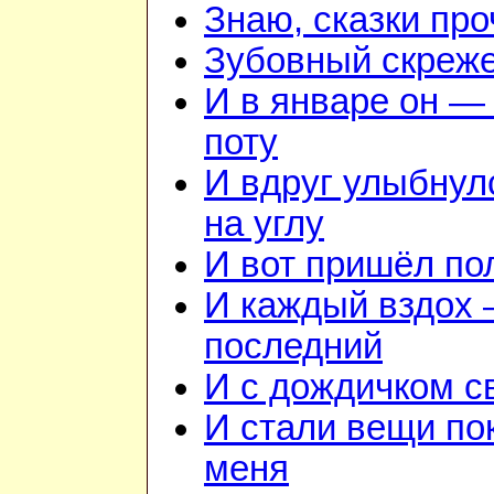
Знаю, сказки пр
Зубовный скреж
И в январе он — 
поту
И вдруг улыбнул
на углу
И вот пришёл по
И каждый вздох —
последний
И с дождичком 
И стали вещи по
меня