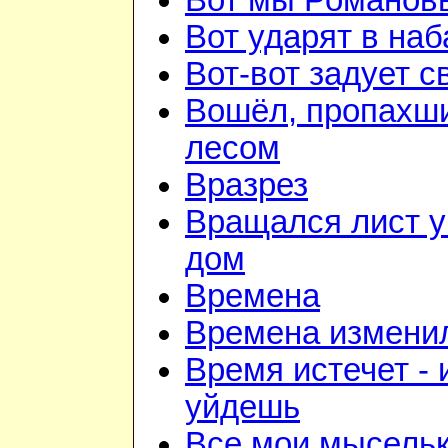
Вот мы Романов
Вот ударят в наб
Вот-вот задует с
Вошёл, пропахш
лесом
Вразрез
Вращался лист у
дом
Времена
Времена изменил
Время истечет - 
уйдешь
Все мои мысель