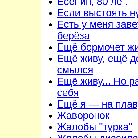
Есенин, 80 лет.
Если выстоять н
Есть у меня зав
берёза
Ещё бормочет жи
Ещё живу, ещё д
смылся
Ещё живу... Но 
себя
Ещё я — на плав
Жаворонок
Жалобы "турка"