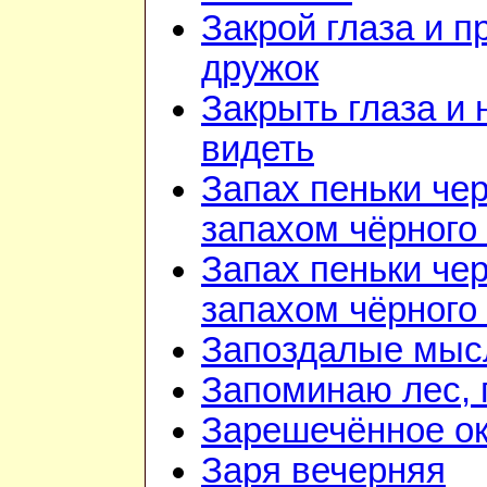
Закрой глаза и п
дружок
Закрыть глаза и 
видеть
Запах пеньки че
запахом чёрного
Запах пеньки че
запахом чёрного
Запоздалые мыс
Запоминаю лес, г
Зарешечённое о
Заря вечерняя