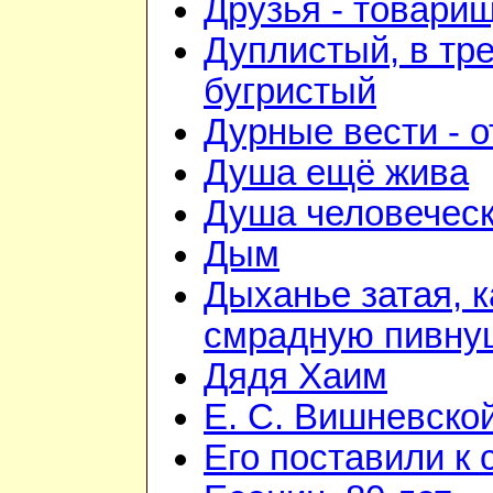
Друзья - товари
Дуплистый, в тр
бугристый
Дурные вести - 
Душа ещё жива
Душа человечес
Дым
Дыханье затая, к
смрадную пивну
Дядя Хаим
Е. С. Вишневско
Его поставили к 