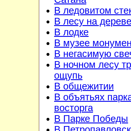
В ледовитом сте
В лесу на дерев
В лодке
В музее монуме
В негасимую све
В ночном лесу т
ощупь
В общежитии
В объятьях парка
восторга
В Парке Победы
В Петропавловск