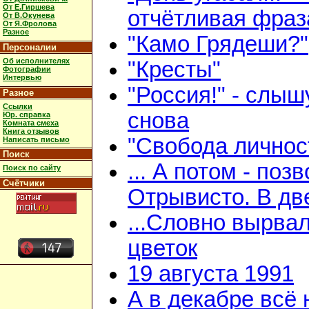
От Е.Гиршева
отчётливая фраз
От В.Окунева
От Я.Фролова
Разное
"Камо Грядеши?"
Персоналии
Об исполнителях
"Кресты"
Фотографии
Интервью
"Россия!" - слыш
Разное
Ссылки
снова
Юр. справка
Комната смеха
Книга отзывов
"Свобода личнос
Написать письмо
Поиск
... А потом - поз
Поиск по сайту
Счётчики
Отрывисто. В дв
...Словно вырва
цветок
19 августа 1991
А в декабре всё