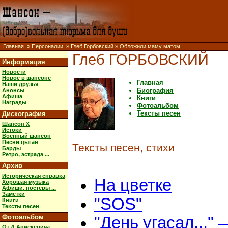
Главная
»
Персоналии
»
Глеб Горбовский
» Обложили маму матом
Глеб ГОРБОВСКИЙ
Информация
Новости
Новое в шансоне
Главная
Наши друзья
Биография
Анонсы
Афиша
Книги
Награды
Фотоальбом
Тексты песен
Дискография
Шансон X
Истоки
Военный шансон
Песни цыган
Тексты песен, стихи
Барды
Ретро, эстрада ...
Архив
Историческая справка
На цветке
Хорошая музыка
Афиши, постеры ...
Заметки
"SOS"
Книги
Тексты песен
Фотоальбом
"День угасал..." 
От Д.Анискевича