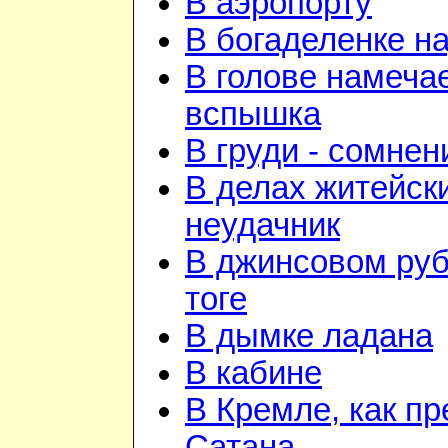
В аэропорту
В богаделенке н
В голове намеча
вспышка
В груди - сомнен
В делах житейск
неудачник
В джинсовом руб
тоге
В дымке ладана
В кабине
В Кремле, как пр
Сатана