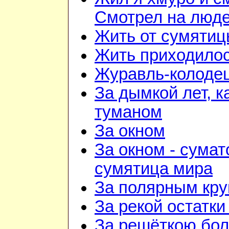
Смотрел на люд
Жить от сумятиц
Жить приходилос
Журавль-колоде
За дымкой лет, к
туманом
За окном
За окном - сумат
сумятица мира
За полярным кру
За рекой остатки
За решёткою бо