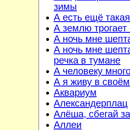
зимы
А есть ещё така
А землю трогает
А ночь мне шепт
А ночь мне шепта
речка в тумане
А человеку мног
А я живу в своём
Аквариум
Александерплац
Алёша, сбегай з
Аллеи