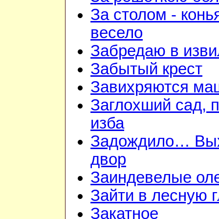
За столом - конь
весело
Забредаю в изви
Забытый крест
Завихряются ма
Заглохший сад, 
изба
Задождило… Вы
двор
Заиндевелые ол
Зайти в лесную 
Закатное