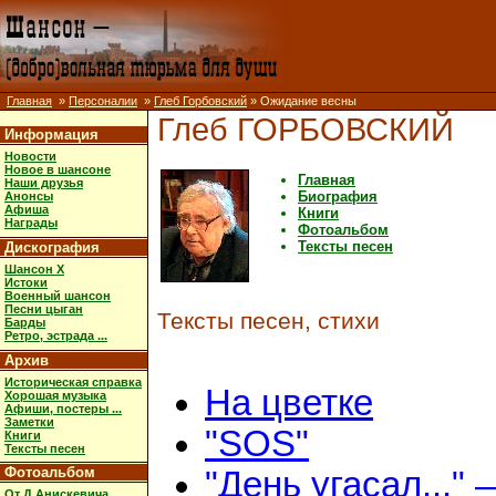
Главная
»
Персоналии
»
Глеб Горбовский
» Ожидание весны
Глеб ГОРБОВСКИЙ
Информация
Новости
Новое в шансоне
Главная
Наши друзья
Биография
Анонсы
Афиша
Книги
Награды
Фотоальбом
Тексты песен
Дискография
Шансон X
Истоки
Военный шансон
Песни цыган
Тексты песен, стихи
Барды
Ретро, эстрада ...
Архив
Историческая справка
На цветке
Хорошая музыка
Афиши, постеры ...
Заметки
"SOS"
Книги
Тексты песен
Фотоальбом
"День угасал..." 
От Д.Анискевича