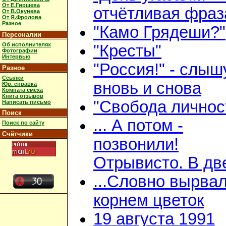
От Е.Гиршева
отчётливая фраз
От В.Окунева
От Я.Фролова
Разное
"Камо Грядеши?"
Персоналии
Об исполнителях
"Кресты"
Фотографии
Интервью
"Россия!" - слыш
Разное
Ссылки
вновь и снова
Юр. справка
Комната смеха
Книга отзывов
"Свобода личнос
Написать письмо
Поиск
... А потом -
Поиск по сайту
Счётчики
позвонили!
Отрывисто. В дв
...Словно вырвал
корнем цветок
19 августа 1991