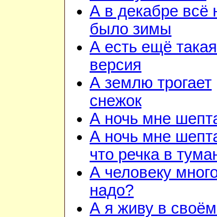
А в декабре всё 
было зимы
А есть ещё такая
версия
А землю трогает
снежок
А ночь мне шепт
А ночь мне шепт
что речка в тума
А человеку много
надо?
А я живу в своём