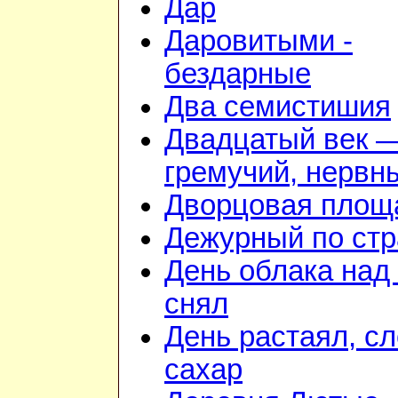
Дар
Даровитыми -
бездарные
Два семистишия
Двадцатый век 
гремучий, нервн
Дворцовая площ
Дежурный по стр
День облака над
снял
День растаял, с
сахар