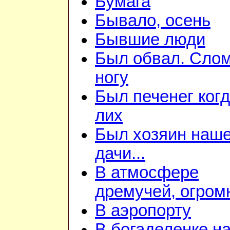
Бумага
Бывало, осень
Бывшие люди
Был обвал. Сло
ногу
Был печенег когд
лих
Был хозяин наш
дачи...
В атмосфере
дремучей, огром
В аэропорту
В богаделенке н