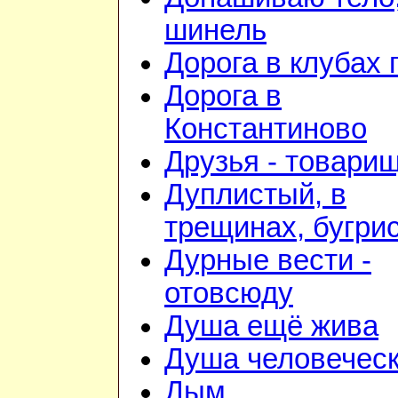
шинель
Дорога в клубах
Дорога в
Константиново
Друзья - товари
Дуплистый, в
трещинах, бугри
Дурные вести -
отовсюду
Душа ещё жива
Душа человечес
Дым