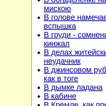
мискою
В голове намеча
вспышка
В груди - сомнен
кинжал
В делах житейск
неудачник
В джинсовом ру
как в тоге
В дымке ладана
В кабине
В Кремле, как пр