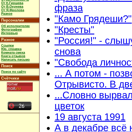
От Е.Гиршева
фраза
От В.Окунева
От Я.Фролова
Разное
"Камо Грядеши?"
Персоналии
Об исполнителях
"Кресты"
Фотографии
Интервью
"Россия!" - слыш
Разное
Ссылки
снова
Юр. справка
Комната смеха
Книга отзывов
"Свобода личнос
Написать письмо
Поиск
... А потом - поз
Поиск по сайту
Счётчики
Отрывисто. В дв
...Словно вырва
цветок
19 августа 1991
А в декабре всё