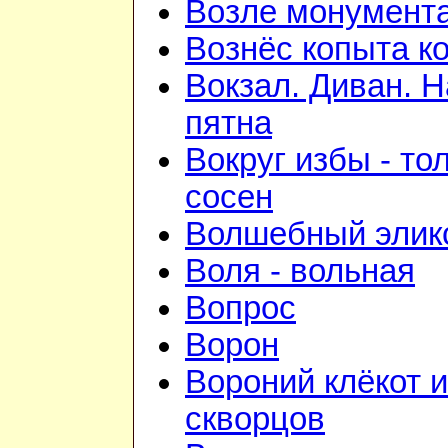
Возле монумент
Вознёс копыта к
Вокзал. Диван. 
пятна
Вокруг избы - то
сосен
Волшебный элик
Воля - вольная
Вопрос
Ворон
Вороний клёкот 
скворцов