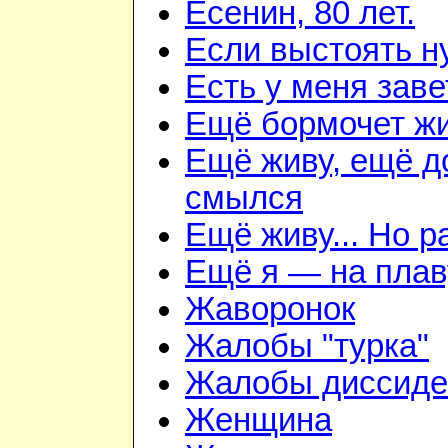
Есенин, 80 лет.
Если выстоять н
Есть у меня зав
Ещё бормочет жи
Ещё живу, ещё д
смылся
Ещё живу... Но 
Ещё я — на плав
Жаворонок
Жалобы "турка"
Жалобы диссиде
Женщина