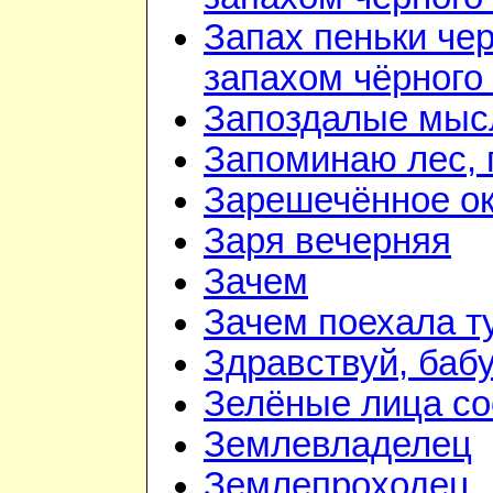
Запах пеньки че
запахом чёрного
Запоздалые мыс
Запоминаю лес, г
Зарешечённое о
Заря вечерняя
Зачем
Зачем поехала т
Здравствуй, баб
Зелёные лица со
Землевладелец
Землепроходец