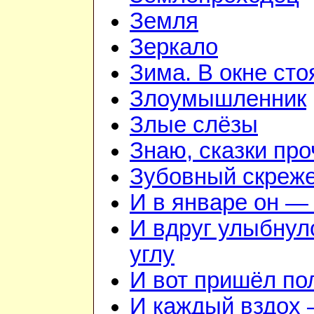
Земля
Зеркало
Зима. В окне ст
Злоумышленник
Злые слёзы
Знаю, сказки пр
Зубовный скреж
И в январе он — 
И вдруг улыбнул
углу
И вот пришёл по
И каждый вздох —