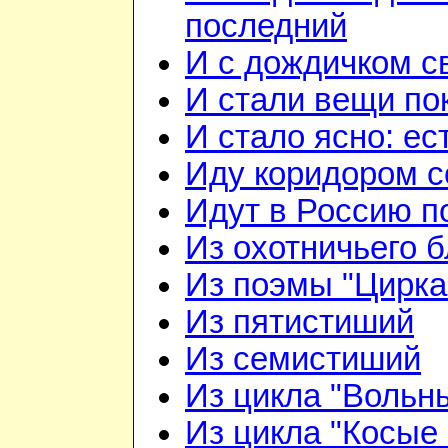
последний
И с дождичком 
И стали вещи по
И стало ясно: ес
Иду коридором 
Идут в Россию п
Из охотничьего б
Из поэмы "Цирка
Из пятистиший
Из семистиший
Из цикла "Вольн
Из цикла "Косые 