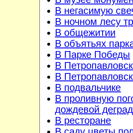
В негасимую све
В ночном лесу т
В общежитии
В объятьях парка
В Парке Победы
В Петропавловск
В Петропавловск
В подвальчике
В проливную пого
дождевой дегра
В ресторане
В саду цветы по