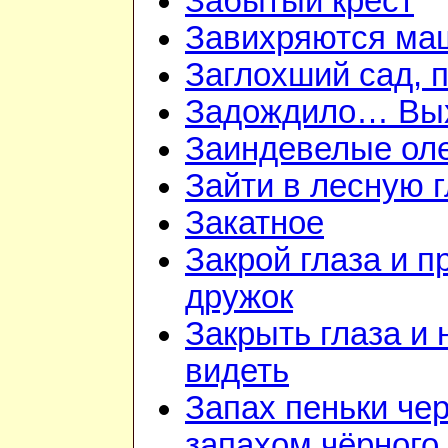
Забытый крест
Завихряются ма
Заглохший сад, 
Задождило… Вых
Заиндевелые ол
Зайти в лесную 
Закатное
Закрой глаза и п
дружок
Закрыть глаза и 
видеть
Запах пеньки че
запахом чёрного