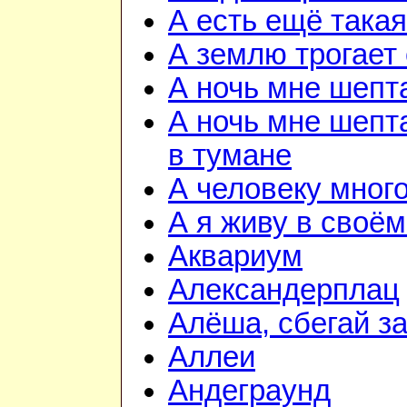
А есть ещё така
А землю трогает
А ночь мне шепт
А ночь мне шепта
в тумане
А человеку мног
А я живу в своём
Аквариум
Александерплац
Алёша, сбегай з
Аллеи
Андеграунд