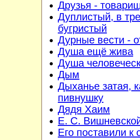
Друзья - товари
Дуплистый, в тр
бугристый
Дурные вести - 
Душа ещё жива
Душа человечес
Дым
Дыханье затая, 
пивнушку
Дядя Хаим
Е. С. Вишневско
Его поставили к 