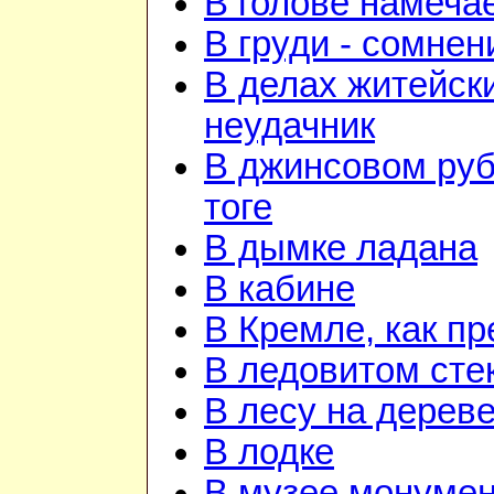
В голове намеча
В груди - сомнен
В делах житейск
неудачник
В джинсовом руб
тоге
В дымке ладана
В кабине
В Кремле, как п
В ледовитом сте
В лесу на дерев
В лодке
В музее монуме