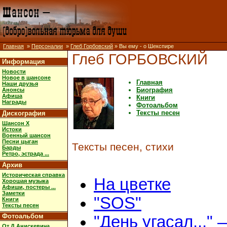
Главная
»
Персоналии
»
Глеб Горбовский
» Вы ему - о Шекспире
Глеб ГОРБОВСКИЙ
Информация
Новости
Новое в шансоне
Главная
Наши друзья
Биография
Анонсы
Афиша
Книги
Награды
Фотоальбом
Тексты песен
Дискография
Шансон X
Истоки
Военный шансон
Песни цыган
Тексты песен, стихи
Барды
Ретро, эстрада ...
Архив
Историческая справка
На цветке
Хорошая музыка
Афиши, постеры ...
Заметки
"SOS"
Книги
Тексты песен
Фотоальбом
"День угасал..."
От Д.Анискевича