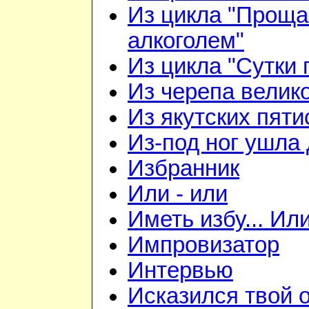
Из цикла "Проща
алкоголем"
Из цикла "Сутки 
Из черепа велико
Из якутских пят
Из-под ног ушла 
Избранник
Или - или
Иметь избу... Ил
Импровизатор
Интервью
Исказился твой о