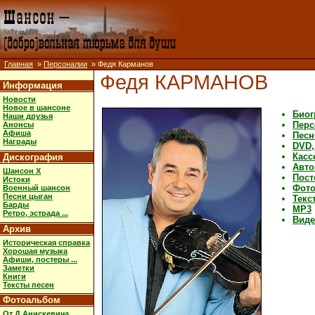
Главная
»
Персоналии
» Федя Карманов
Федя КАРМАНОВ
Информация
Новости
Новое в шансоне
Биог
Наши друзья
Перс
Анонсы
Афиша
Песн
Награды
DVD,
Касс
Дискография
Авт
Шансон X
Пост
Истоки
Фот
Военный шансон
Песни цыган
Текс
Барды
MP3
Ретро, эстрада ...
Виде
Архив
Историческая справка
Хорошая музыка
Афиши, постеры ...
Заметки
Книги
Тексты песен
Фотоальбом
От Д.Анискевича