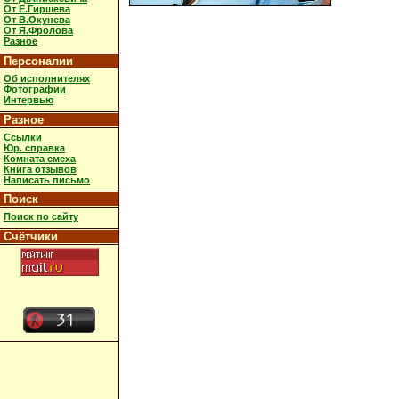
От Е.Гиршева
От В.Окунева
От Я.Фролова
Разное
Персоналии
Об исполнителях
Фотографии
Интервью
Разное
Ссылки
Юр. справка
Комната смеха
Книга отзывов
Написать письмо
Поиск
Поиск по сайту
Счётчики