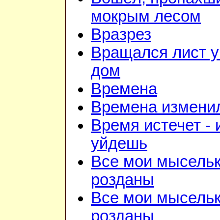
мокрым лесом
Вразрез
Вращался лист у
дом
Времена
Времена изменил
Время истечет - 
уйдешь
Все мои мысель
розданы
Все мои мысель
розданы