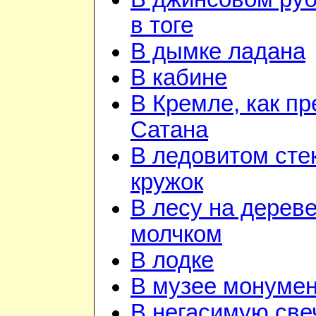
в тоге
В дымке ладана
В кабине
В Кремле, как пр
Сатана
В ледовитом сте
кружок
В лесу на дереве
молчком
В лодке
В музее монуме
В негасимую све