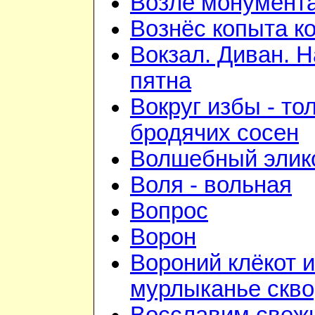
Возле монумент
Вознёс копыта к
Вокзал. Диван. 
пятна
Вокруг избы - то
бродячих сосен
Волшебный элик
Воля - вольная
Вопрос
Ворон
Вороний клёкот и
мурлыканье скв