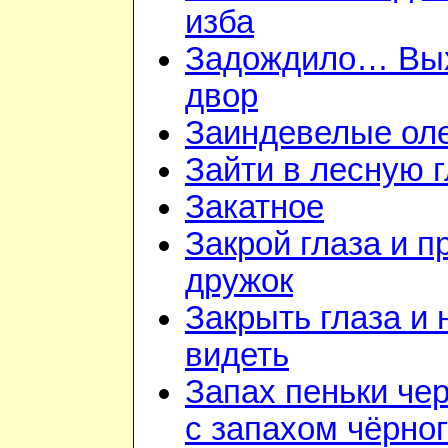
изба
Задождило… Вы
двор
Заиндевелые ол
Зайти в лесную 
Закатное
Закрой глаза и п
дружок
Закрыть глаза и 
видеть
Запах пеньки че
с запахом чёрно