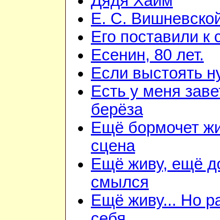
Дядя Хаим
Е. С. Вишневско
Его поставили к 
Есенин, 80 лет.
Если выстоять н
Есть у меня зав
берёза
Ещё бормочет ж
сцена
Ещё живу, ещё д
смылся
Ещё живу... Но 
себя