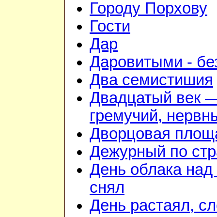
Городу Порхову
Гости
Дар
Даровитыми - б
Два семистишия
Двадцатый век 
гремучий, нервн
Дворцовая площ
Дежурный по стр
День облака над
снял
День растаял, с