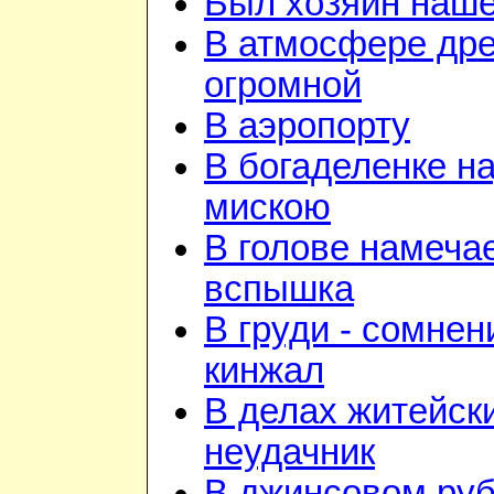
Был хозяин нашей
В атмосфере дре
огромной
В аэропорту
В богаделенке н
мискою
В голове намеча
вспышка
В груди - сомнен
кинжал
В делах житейск
неудачник
В джинсовом руб