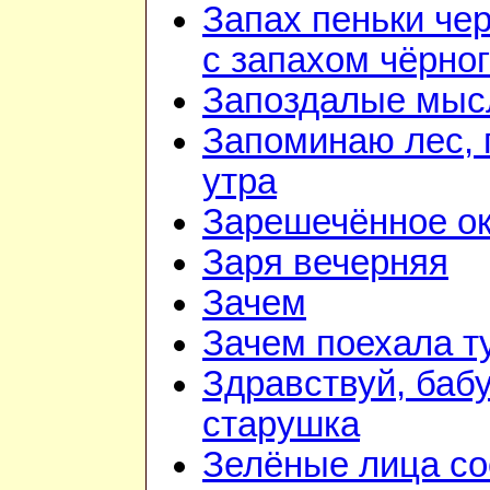
Запах пеньки че
с запахом чёрно
Запоздалые мыс
Запоминаю лес, г
утра
Зарешечённое о
Заря вечерняя
Зачем
Зачем поехала т
Здравствуй, баб
старушка
Зелёные лица со