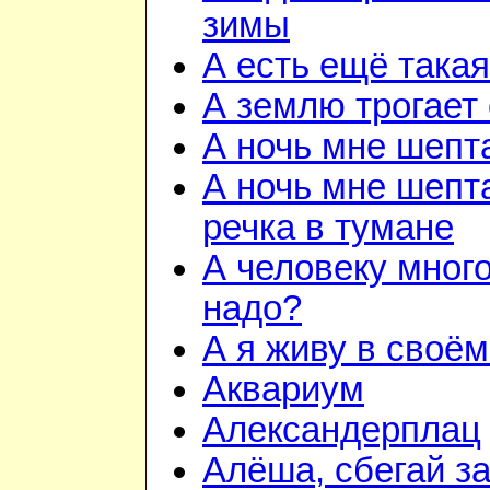
зимы
А есть ещё така
А землю трогает
А ночь мне шепт
А ночь мне шепта
речка в тумане
А человеку много
надо?
А я живу в своём
Аквариум
Александерплац
Алёша, сбегай з