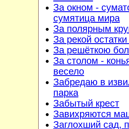
За окном - сумат
сумятица мира
За полярным кру
За рекой остатки
За решёткою бо
За столом - конь
весело
Забредаю в изв
парка
Забытый крест
Завихряются ма
Заглохший сад, 