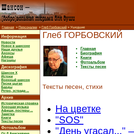
Главная
»
Персоналии
»
Глеб Горбовский
» Ушедшие
Глеб ГОРБОВСКИЙ
Информация
Новости
Новое в шансоне
Главная
Наши друзья
Биография
Анонсы
Афиша
Книги
Награды
Фотоальбом
Тексты песен
Дискография
Шансон X
Истоки
Военный шансон
Песни цыган
Тексты песен, стихи
Барды
Ретро, эстрада ...
Архив
Историческая справка
На цветке
Хорошая музыка
Афиши, постеры ...
Заметки
"SOS"
Книги
Тексты песен
Фотоальбом
"День угасал..." 
От Д.Анискевича