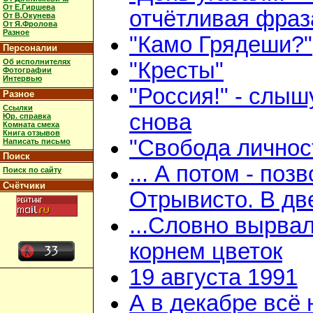
От Е.Гиршева
отчётливая фраз
От В.Окунева
От Я.Фролова
Разное
"Камо Грядеши?"
Персоналии
Об исполнителях
"Кресты"
Фотографии
Интервью
"Россия!" - слыш
Разное
Ссылки
снова
Юр. справка
Комната смеха
Книга отзывов
"Свобода личнос
Написать письмо
Поиск
... А потом - поз
Поиск по сайту
Счётчики
Отрывисто. В дв
...Словно вырвал
корнем цветок
19 августа 1991
А в декабре всё