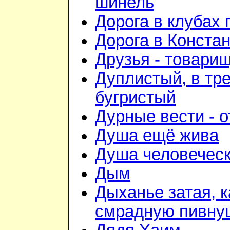
шинель
Дорога в клубах
Дорога в Конста
Друзья - товари
Дуплистый, в тр
бугристый
Дурные вести - 
Душа ещё жива
Душа человечес
Дым
Дыханье затая, к
смрадную пивну