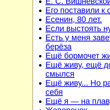
Е. С. Вишневско
Его поставили к 
Есенин, 80 лет.
Если выстоять н
Есть у меня зав
берёза
Ещё бормочет жи
Ещё живу, ещё д
смылся
Ещё живу... Но 
себя
Ещё я — на плав