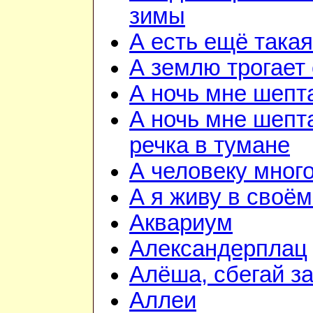
зимы
А есть ещё така
А землю трогает
А ночь мне шепт
А ночь мне шепта
речка в тумане
А человеку мног
А я живу в своём
Аквариум
Александерплац
Алёша, сбегай з
Аллеи