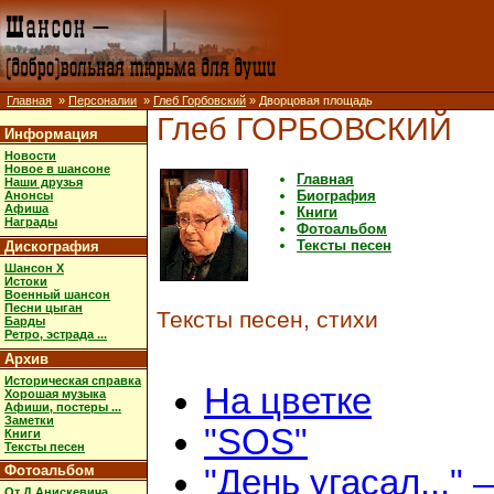
Главная
»
Персоналии
»
Глеб Горбовский
» Дворцовая площадь
Глеб ГОРБОВСКИЙ
Информация
Новости
Новое в шансоне
Главная
Наши друзья
Биография
Анонсы
Афиша
Книги
Награды
Фотоальбом
Тексты песен
Дискография
Шансон X
Истоки
Военный шансон
Песни цыган
Тексты песен, стихи
Барды
Ретро, эстрада ...
Архив
Историческая справка
На цветке
Хорошая музыка
Афиши, постеры ...
Заметки
"SOS"
Книги
Тексты песен
Фотоальбом
"День угасал..." 
От Д.Анискевича