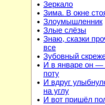
Зеркало
Зима. В окне ст
Злоумышленник
Злые слёзы
Знаю, сказки пр
все
Зубовный скреж
И в январе он — 
поту
И вдруг улыбнул
на углу
И вот пришёл по