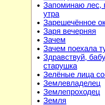
Запоминаю лес, г
утра
Зарешечённое о
Заря вечерняя
Зачем
Зачем поехала т
Здравствуй, баб
старушка
Зелёные лица со
Землевладелец
Землепроходец
Земля