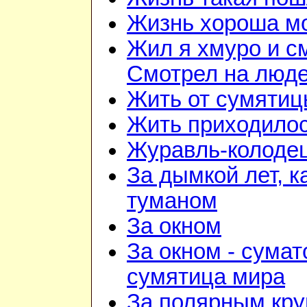
Жизнь хороша м
Жил я хмуро и с
Смотрел на люд
Жить от сумятиц
Жить приходилос
Журавль-колоде
За дымкой лет, к
туманом
За окном
За окном - сумат
сумятица мира
За полярным кру