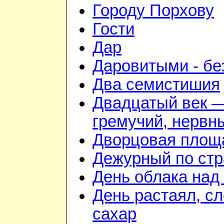
Городу Порхову
Гости
Дар
Даровитыми - б
Два семистишия
Двадцатый век 
гремучий, нервн
Дворцовая площ
Дежурный по стр
День облака над
День растаял, с
сахар