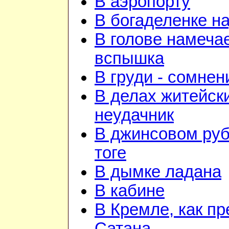
В аэропорту
В богаделенке н
В голове намеча
вспышка
В груди - сомнен
В делах житейск
неудачник
В джинсовом руб
тоге
В дымке ладана
В кабине
В Кремле, как пр
Сатана