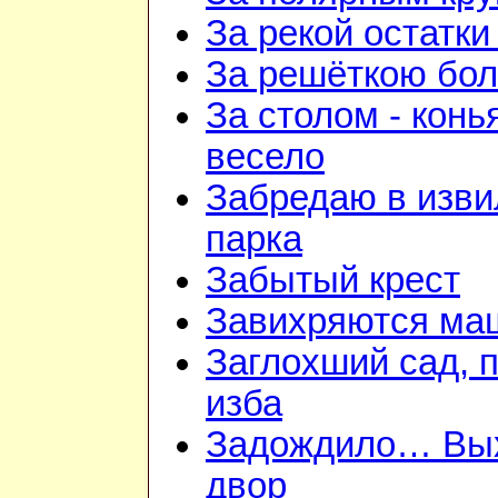
За рекой остатки
За решёткою бо
За столом - конь
весело
Забредаю в изв
парка
Забытый крест
Завихряются ма
Заглохший сад, 
изба
Задождило… Вы
двор