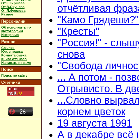
От Е.Гиршева
отчётливая фраз
От В.Окунева
От Я.Фролова
Разное
"Камо Грядеши?"
Персоналии
Об исполнителях
"Кресты"
Фотографии
Интервью
"Россия!" - слыш
Разное
Ссылки
снова
Юр. справка
Комната смеха
Книга отзывов
"Свобода личнос
Написать письмо
Поиск
... А потом - поз
Поиск по сайту
Счётчики
Отрывисто. В дв
...Словно вырвал
корнем цветок
19 августа 1991
А в декабре всё