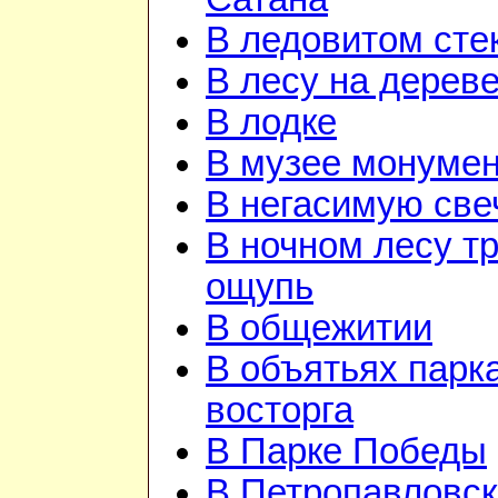
В ледовитом сте
В лесу на дерев
В лодке
В музее монуме
В негасимую све
В ночном лесу т
ощупь
В общежитии
В объятьях парка
восторга
В Парке Победы
В Петропавловск