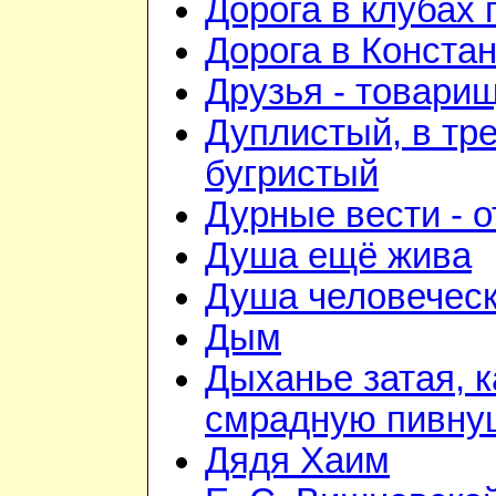
Дорога в клубах
Дорога в Конста
Друзья - товари
Дуплистый, в тр
бугристый
Дурные вести - 
Душа ещё жива
Душа человечес
Дым
Дыханье затая, к
смрадную пивну
Дядя Хаим