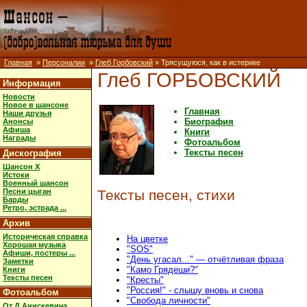
Главная
»
Персоналии
»
Глеб Горбовский
» Трясущуюся, как в истерике
Глеб ГОРБОВСКИЙ
Информация
Новости
Новое в шансоне
Главная
Наши друзья
Биография
Анонсы
Афиша
Книги
Награды
Фотоальбом
Тексты песен
Дискография
Шансон X
Истоки
Военный шансон
Песни цыган
Тексты песен, стихи
Барды
Ретро, эстрада ...
Архив
Историческая справка
На цветке
Хорошая музыка
"SOS"
Афиши, постеры ...
"День угасал..." — отчётливая фраза
Заметки
"Камо Грядеши?"
Книги
Тексты песен
"Кресты"
"Россия!" - слышу вновь и снова
Фотоальбом
"Свобода личности"
От Д.Анискевича