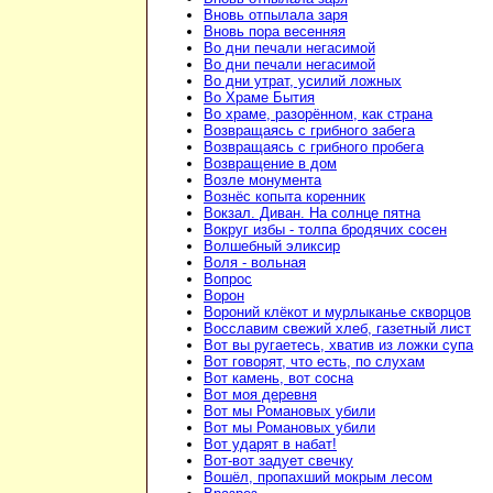
Вновь отпылала заря
Вновь пора весенняя
Во дни печали негасимой
Во дни печали негасимой
Во дни утрат, усилий ложных
Во Храме Бытия
Во храме, разорённом, как страна
Возвращаясь с грибного забега
Возвращаясь с грибного пробега
Возвращение в дом
Возле монумента
Вознёс копыта коренник
Вокзал. Диван. На солнце пятна
Вокруг избы - толпа бродячих сосен
Волшебный эликсир
Воля - вольная
Вопрос
Ворон
Вороний клёкот и мурлыканье скворцов
Восславим свежий хлеб, газетный лист
Вот вы ругаетесь, хватив из ложки супа
Вот говорят, что есть, по слухам
Вот камень, вот сосна
Вот моя деревня
Вот мы Романовых убили
Вот мы Романовых убили
Вот ударят в набат!
Вот-вот задует свечку
Вошёл, пропахший мокрым лесом