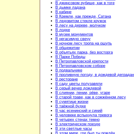
В джинсовом рубище, как в тоге
В дымке ладана
В кабине
В Кремле, как прежде, Сатана
В ледовитом стекле кружок
В лесу на дереве, молчком
В лодке
В музее монументов
В негасимую свечу
В ночном лесу тропа на ощупь
В общежитии
В объятьях парка, без восторга
В Парке Победы
В Петропавловской крепости
В Петропавловском соборе
В подвальчике
В проливную погоду, в дождевой деграда
В ресторане
В саду цветы полузавяли
В серый вечер дождевой
В слиянии, пении, рёве, угаре
В старой траве, как в сожжённом лесу
В сумятице жизни
В таёжной будке
В час есенинский и синий
В человеке вспыхнула тревога
В четырех стенах темно
В электрическом поезде
В эти светлые часы
В этом мире, где был ты рождён