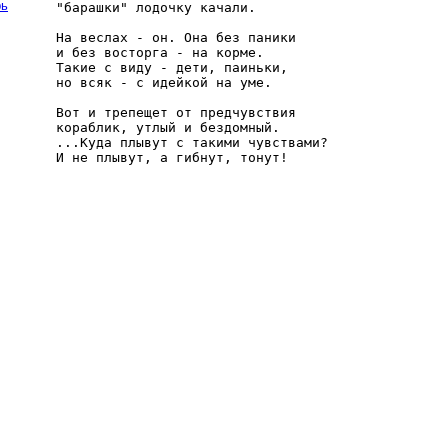
рь
"барашки" лодочку качали.

На веслах - он. Она без паники

и без восторга - на корме.

Такие с виду - дети, паиньки,

но всяк - с идейкой на уме.

Вот и трепещет от предчувствия

кораблик, утлый и бездомный.

...Куда плывут с такими чувствами?
