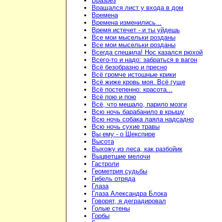
Вразрез
Вращался лист у входа в дом
Времена
Времена изменились...
Время истечет - и ты уйдешь
Все мои мысельки розданы
Все мои мысельки розданы
Всегда спешила! Нос казался рюхой
Всего-то и надо: забраться в вагон
Всё безобразно и пресно
Всё громче истошные крики
Всё жиже кровь моя. Всё гуще
Всё постепенно: красота...
Всё пою и пою
Всё, что мешало, парило мозги
Всю ночь барабанило в крышу
Всю ночь собака лаяла надсадно
Всю ночь сухие травы
Вы ему - о Шекспире
Высота
Выхожу из леса, как разбойик
Выцветшие мелочи
Гастроли
Геометрия судьбы
Гибель отряда
Глаза
Глаза Александра Блока
Говорят, я деградировал
Голые стены
Горбы