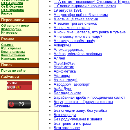
... А потом - позвонили! Отрывисто. В две
От Е.Гиршева
...Словно вырвали с корнем цветок
От В.Окунева
От Я.Фролова
19 августа 1991
Разное
А в декабре всё не было зимы
А есть ещё такая версия
Персоналии
А землю трогает снежок
Об исполнителях
А ночь мне шептала
Фотографии
А ночь мне шептала, что речка в тумане
Интервью
А человеку много ль надо?
Разное
А я живу в своём гробу
Ссылки
Аквариум
Юр. справка
Александерплац
Комната смеха
Алёша, сбегай за любовью
Книга отзывов
Аллеи
Написать письмо
Андеграунд
Поиск
Арифметик
Поиск по сайту
Арифметика
Афганцы
Счётчики
Ах вы, груди!
Аэродром, аэропорт
Баба Дуся
Баллада о коте
Барабанная дробь и прощальный салют
Бегут, спешат... Трясутся животы
Беженцы
Без оглядки живу, без улыбки
Без очереди
Без роду-племени и звания
Без трепета и страха
Безглагольное