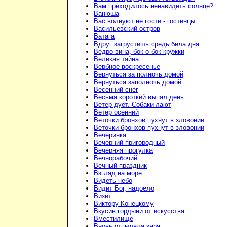
Вам приходилось ненавидеть солнце?
Ванюша
Вас волнуют не гости - гостинцы
Васильевский остров
Ватага
Вдруг загрустишь средь бела дня
Ведро вина, бок о бок кружки
Великая тайна
Вербное воскресенье
Вернуться за полночь домой
Вернуться заполночь домой
Весенний снег
Весьма короткий выпал день
Ветер дует. Собаки лают
Ветер осенний
Веточки бронхов пухнут в зловонии
Веточки бронхов пухнут в зловонии
Вечеринка
Вечерний пригородный
Вечерняя прогулка
Вечнорабочий
Вечный праздник
Взгляд на море
Видеть небо
Видит Бог, надоело
Визит
Виктору Конецкому
Вкусив гордыни от искусства
Вместилище
Вновь отпылала заря