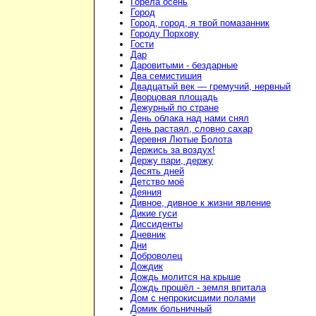
Горела осень
Город
Город, город, я твой помазанник
Городу Порхову
Гости
Дар
Даровитыми - бездарные
Два семистишия
Двадцатый век — гремучий, нервный
Дворцовая площадь
Дежурный по стране
День облака над нами снял
День растаял, словно сахар
Деревня Лютые Болота
Держись за воздух!
Держу пари, держу
Десять дней
Детство моё
Деяния
Дивное, дивное к жизни явление
Дикие гуси
Диссиденты
Дневник
Дни
Доброволец
Дождик
Дождь молится на крыше
Дождь прошёл - земля впитала
Дом с непрокисшими полами
Домик больничный