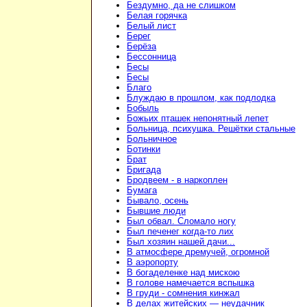
Бездумно, да не слишком
Белая горячка
Белый лист
Берег
Берёза
Бессонница
Бесы
Бесы
Благо
Блуждаю в прошлом, как подлодка
Бобыль
Божьих пташек непонятный лепет
Больница, психушка. Решётки стальные
Больничное
Ботинки
Брат
Бригада
Бродвеем - в наркоплен
Бумага
Бывало, осень
Бывшие люди
Был обвал. Сломало ногу
Был печенег когда-то лих
Был хозяин нашей дачи...
В атмосфере дремучей, огромной
В аэропорту
В богаделенке над мискою
В голове намечается вспышка
В груди - сомнения кинжал
В делах житейских — неудачник