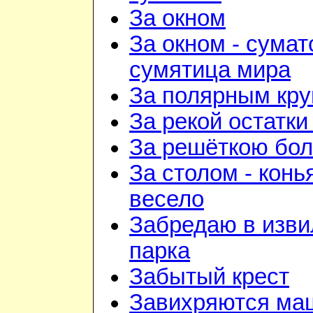
За окном
За окном - сумат
сумятица мира
За полярным кру
За рекой остатки
За решёткою бо
За столом - конь
весело
Забредаю в изв
парка
Забытый крест
Завихряются ма