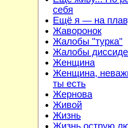
себя
Ещё я — на плав
Жаворонок
Жалобы "турка"
Жалобы диссиде
Женщина
Женщина, неважн
ты есть
Жернова
Живой
Жизнь
Жизнь острую л