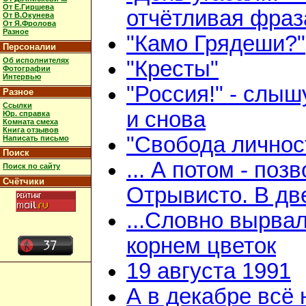
От Е.Гиршева
отчётливая фраз
От В.Окунева
От Я.Фролова
Разное
"Камо Грядеши?"
Персоналии
Об исполнителях
"Кресты"
Фотографии
Интервью
"Россия!" - слыш
Разное
Ссылки
и снова
Юр. справка
Комната смеха
Книга отзывов
"Свобода личнос
Написать письмо
Поиск
... А потом - поз
Поиск по сайту
Счётчики
Отрывисто. В дв
...Словно вырвал
корнем цветок
19 августа 1991
А в декабре всё