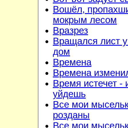
Вошёл, пропахш
мокрым лесом
Вразрез
Вращался лист у
дом
Времена
Времена изменил
Время истечет - 
уйдешь
Все мои мысель
розданы
Все мои мысель