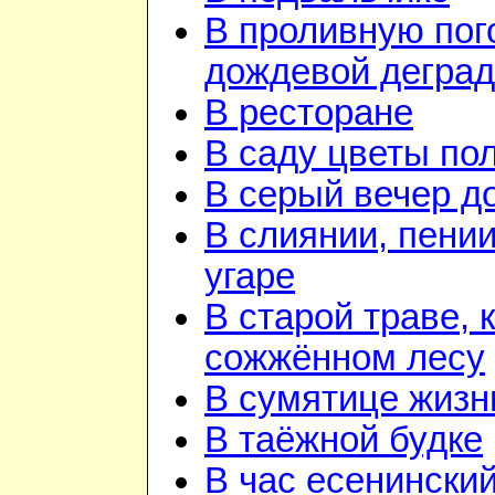
В проливную пого
дождевой дегра
В ресторане
В саду цветы по
В серый вечер д
В слиянии, пении
угаре
В старой траве, к
сожжённом лесу
В сумятице жизн
В таёжной будке
В час есенинский