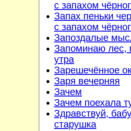
с запахом чёрно
Запах пеньки че
с запахом чёрно
Запоздалые мыс
Запоминаю лес, г
утра
Зарешечённое о
Заря вечерняя
Зачем
Зачем поехала т
Здравствуй, баб
старушка