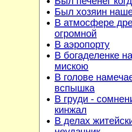
Был печенег когд
Был хозяин нашей
В атмосфере дре
огромной
В аэропорту
В богаделенке н
мискою
В голове намеча
вспышка
В груди - сомнен
кинжал
В делах житейск
неудачник