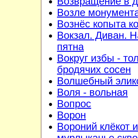
Возвращение в 
Возле монумент
Вознёс копыта к
Вокзал. Диван. 
пятна
Вокруг избы - то
бродячих сосен
Волшебный элик
Воля - вольная
Вопрос
Ворон
Вороний клёкот и