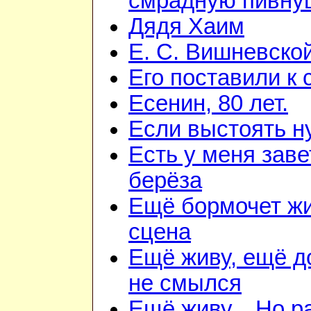
смрадную пивну
Дядя Хаим
Е. С. Вишневско
Его поставили к 
Есенин, 80 лет.
Если выстоять н
Есть у меня зав
берёза
Ещё бормочет ж
сцена
Ещё живу, ещё 
не смылся
Ещё живу... Но 