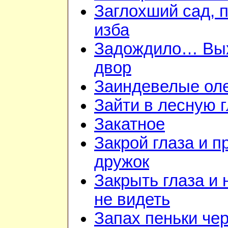
Заглохший сад, 
изба
Задождило… Вы
двор
Заиндевелые ол
Зайти в лесную 
Закатное
Закрой глаза и п
дружок
Закрыть глаза и 
не видеть
Запах пеньки че