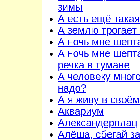
зимы
А есть ещё така
А землю трогает
А ночь мне шепт
А ночь мне шепта
речка в тумане
А человеку много
надо?
А я живу в своём
Аквариум
Александерплац
Алёша, сбегай з