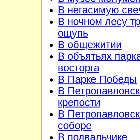
В негасимую све
В ночном лесу т
ощупь
В общежитии
В объятьях парка
восторга
В Парке Победы
В Петропавловск
крепости
В Петропавловс
соборе
В подвальчике