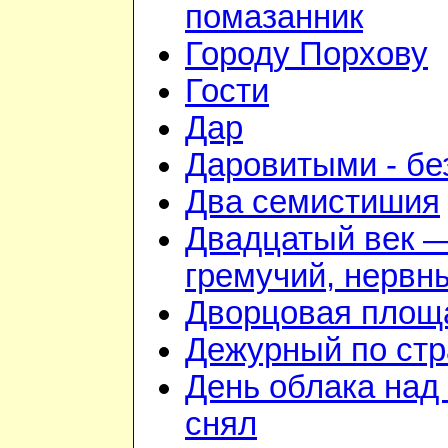
помазанник
Городу Порхову
Гости
Дар
Даровитыми - б
Два семистишия
Двадцатый век 
гремучий, нервн
Дворцовая площ
Дежурный по стр
День облака над
снял