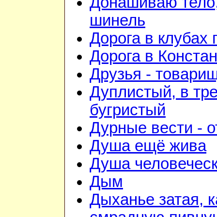
Донашиваю тело,
шинель
Дорога в клубах
Дорога в Конста
Друзья - товари
Дуплистый, в тр
бугристый
Дурные вести - 
Душа ещё жива
Душа человечес
Дым
Дыханье затая, к