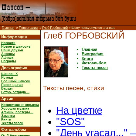
Главная
»
Персоналии
»
Глеб Горбовский
» Щепу невкусную со зла ешь
Глеб ГОРБОВСКИЙ
Информация
Новости
Новое в шансоне
Главная
Наши друзья
Биография
Анонсы
Афиша
Книги
Награды
Фотоальбом
Тексты песен
Дискография
Шансон X
Истоки
Военный шансон
Песни цыган
Тексты песен, стихи
Барды
Ретро, эстрада ...
Архив
Историческая справка
На цветке
Хорошая музыка
Афиши, постеры ...
Заметки
"SOS"
Книги
Тексты песен
Фотоальбом
"День угасал..." 
От Д.Анискевича