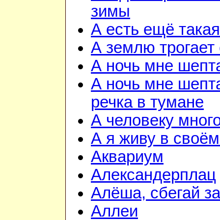
зимы
А есть ещё така
А землю трогает
А ночь мне шепт
А ночь мне шепта
речка в тумане
А человеку мног
А я живу в своём
Аквариум
Александерплац
Алёша, сбегай з
Аллеи