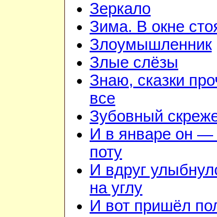
Зеркало
Зима. В окне ст
Злоумышленник
Злые слёзы
Знаю, сказки пр
все
Зубовный скреж
И в январе он — 
поту
И вдруг улыбнул
на углу
И вот пришёл по