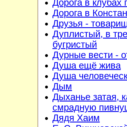
Дорога в клубах
Дорога в Конста
Друзья - товари
Дуплистый, в тр
бугристый
Дурные вести - 
Душа ещё жива
Душа человечес
Дым
Дыханье затая, к
смрадную пивну
Дядя Хаим