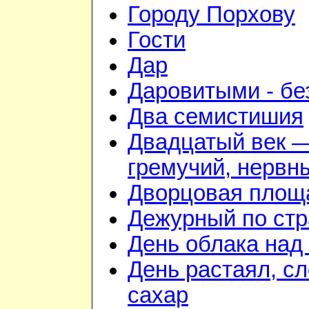
Городу Порхову
Гости
Дар
Даровитыми - б
Два семистишия
Двадцатый век 
гремучий, нервн
Дворцовая площ
Дежурный по стр
День облака над
День растаял, с
сахар