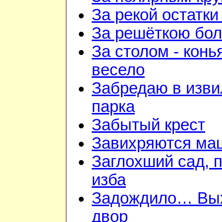
За рекой остатки
За решёткою бо
За столом - конь
весело
Забредаю в изв
парка
Забытый крест
Завихряются ма
Заглохший сад, 
изба
Задождило… Вы
двор