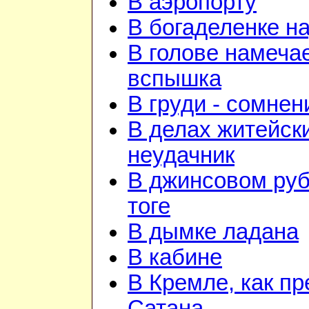
В аэропорту
В богаделенке н
В голове намеча
вспышка
В груди - сомнен
В делах житейск
неудачник
В джинсовом руб
тоге
В дымке ладана
В кабине
В Кремле, как пр
Сатана