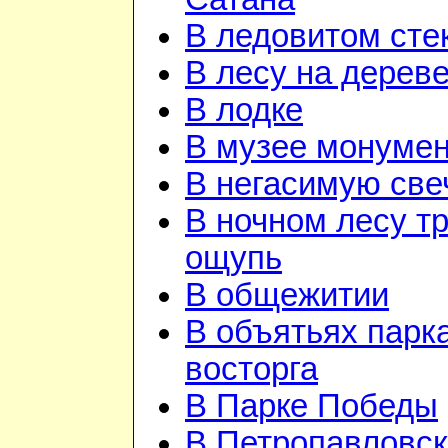
В ледовитом сте
В лесу на дерев
В лодке
В музее монуме
В негасимую све
В ночном лесу т
ощупь
В общежитии
В объятьях парка
восторга
В Парке Победы
В Петропавловск