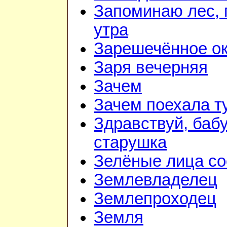
Запоминаю лес, г
утра
Зарешечённое о
Заря вечерняя
Зачем
Зачем поехала т
Здравствуй, баб
старушка
Зелёные лица со
Землевладелец
Землепроходец
Земля