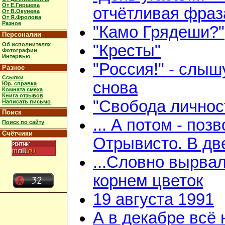
От Е.Гиршева
отчётливая фраз
От В.Окунева
От Я.Фролова
Разное
"Камо Грядеши?"
Персоналии
Об исполнителях
"Кресты"
Фотографии
Интервью
"Россия!" - слыш
Разное
Ссылки
снова
Юр. справка
Комната смеха
Книга отзывов
"Свобода личнос
Написать письмо
Поиск
... А потом - поз
Поиск по сайту
Счётчики
Отрывисто. В дв
...Словно вырвал
корнем цветок
19 августа 1991
А в декабре всё