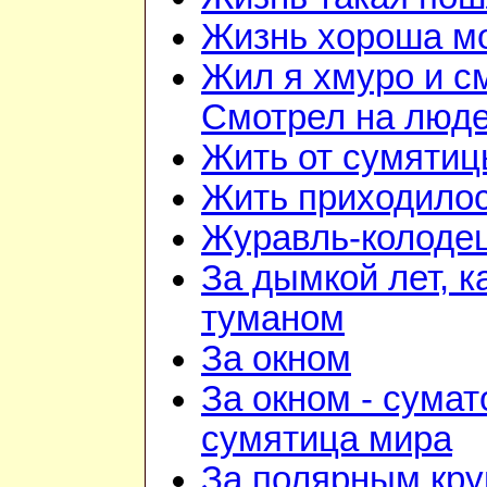
Жизнь хороша м
Жил я хмуро и с
Смотрел на люд
Жить от сумятиц
Жить приходилос
Журавль-колоде
За дымкой лет, к
туманом
За окном
За окном - сумат
сумятица мира
За полярным кру