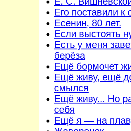
Е. С. Вишневско
Его поставили к 
Есенин, 80 лет.
Если выстоять н
Есть у меня зав
берёза
Ещё бормочет жи
Ещё живу, ещё д
смылся
Ещё живу... Но 
себя
Ещё я — на плав