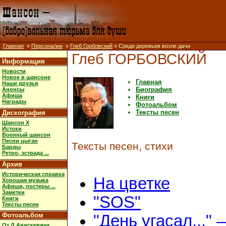
Главная
»
Персоналии
»
Глеб Горбовский
» Среди деревьев возле дачи
Глеб ГОРБОВСКИЙ
Информация
Новости
Новое в шансоне
Главная
Наши друзья
Биография
Анонсы
Афиша
Книги
Награды
Фотоальбом
Тексты песен
Дискография
Шансон X
Истоки
Военный шансон
Песни цыган
Тексты песен, стихи
Барды
Ретро, эстрада ...
Архив
Историческая справка
На цветке
Хорошая музыка
Афиши, постеры ...
Заметки
"SOS"
Книги
Тексты песен
Фотоальбом
"День угасал..." 
От Д.Анискевича