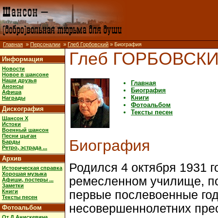
Главная
»
Персоналии
»
Глеб Горбовский
» Биография
Глеб ГОРБОВСК
Информация
Новости
Новое в шансоне
Наши друзья
Главная
Анонсы
Биография
Афиша
Книги
Награды
Фотоальбом
Дискография
Тексты песен
Шансон X
Истоки
Военный шансон
Песни цыган
Биография
Барды
Ретро, эстрада ...
Архив
Родился 4 октября 1931 г
Историческая справка
Хорошая музыка
ремесленном училище, п
Афиши, постеры ...
Заметки
Книги
первые послевоенные год
Тексты песен
несовершеннолетних прес
Фотоальбом
От Д.Анискевича