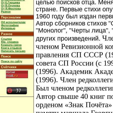
целью поисков отца. Мен
От Е.Гиршева
От В.Окунева
стране. Первые стихи опу
От Я.Фролова
Разное
1960 году был издан перв
Персоналии
Автор сборников стихов "
Об исполнителях
Фотографии
Интервью
"Монолог", "Черты лица",
Разное
Чл
других произведений.
Ссылки
Юр. справка
членом Ревизионной к
Комната смеха
Книга отзывов
Написать письмо
правления СП СССР (19
Поиск
совета СП России (с 19
Поиск по сайту
Счётчики
(1996). Академик Акад
(1996). Член редколлег
Был членом редколлегии
Автор свыше 40 книг п
орденом «Знак Почёта»