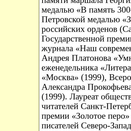
памяти маршала Георги
медалью «В память 300
Петровской медалью «За
российских орденов (Са
Государственной преми
журнала «Наш современ
Андрея Платонова «Умн
еженедельника «Литера
«Москва» (1999), Всер
Александра Прокофьева
(1999). Лауреат общест
читателей Санкт-Петерб
премии «Золотое перо»
писателей Северо-Запад