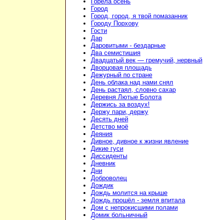
Горела осень
Город
Город, город, я твой помазанник
Городу Порхову
Гости
Дар
Даровитыми - бездарные
Два семистишия
Двадцатый век — гремучий, нервный
Дворцовая площадь
Дежурный по стране
День облака над нами снял
День растаял, словно сахар
Деревня Лютые Болота
Держись за воздух!
Держу пари, держу
Десять дней
Детство моё
Деяния
Дивное, дивное к жизни явление
Дикие гуси
Диссиденты
Дневник
Дни
Доброволец
Дождик
Дождь молится на крыше
Дождь прошёл - земля впитала
Дом с непрокисшими полами
Домик больничный