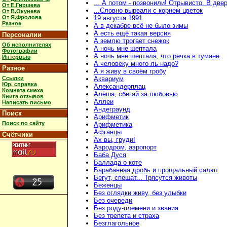
... А потом - позвонили! Отрывисто. В две
От Е.Гиршева
...Словно вырвали с корнем цветок
От В.Окунева
От Я.Фролова
19 августа 1991
Разное
А в декабре всё не было зимы
А есть ещё такая версия
Персоналии
А землю трогает снежок
Об исполнителях
А ночь мне шептала
Фотографии
А ночь мне шептала, что речка в тумане
Интервью
А человеку много ль надо?
Разное
А я живу в своём гробу
Ссылки
Аквариум
Юр. справка
Александерплац
Комната смеха
Алёша, сбегай за любовью
Книга отзывов
Аллеи
Написать письмо
Андеграунд
Поиск
Арифметик
Поиск по сайту
Арифметика
Афганцы
Счётчики
Ах вы, груди!
Аэродром, аэропорт
Баба Дуся
Баллада о коте
Барабанная дробь и прощальный салют
Бегут, спешат... Трясутся животы
Беженцы
Без оглядки живу, без улыбки
Без очереди
Без роду-племени и звания
Без трепета и страха
Безглагольное