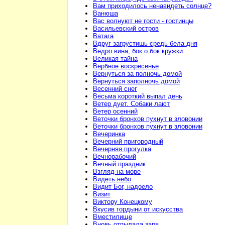
Вам приходилось ненавидеть солнце?
Ванюша
Вас волнуют не гости - гостинцы
Васильевский остров
Ватага
Вдруг загрустишь средь бела дня
Ведро вина, бок о бок кружки
Великая тайна
Вербное воскресенье
Вернуться за полночь домой
Вернуться заполночь домой
Весенний снег
Весьма короткий выпал день
Ветер дует. Собаки лают
Ветер осенний
Веточки бронхов пухнут в зловонии
Веточки бронхов пухнут в зловонии
Вечеринка
Вечерний пригородный
Вечерняя прогулка
Вечнорабочий
Вечный праздник
Взгляд на море
Видеть небо
Видит Бог, надоело
Визит
Виктору Конецкому
Вкусив гордыни от искусства
Вместилище
Вновь отпылала заря