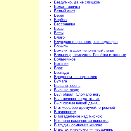
Бездумно, да не слишком
Белая горячка
Белый лист
Берег
Берёза
Бессонница
Бесы
Бесы
Благо
Блуждаю в прошлом, как подлодка
Бобыль
Божьих пташек непонятный лепет
Больница, психушка. Решётки стальные
Больничное
Ботинки
Брат
Бригада
Бродвеем - в наркоплен
Бумага
Бывало, осень
Бывшие люди
Был обвал. Сломало ногу
Был печенег когда-то лих
Был хозяин нашей дачи...
В атмосфере дремучей, огромной
В аэропорту
В богаделенке над мискою
В голове намечается вспышка
В груди - сомнения кинжал
В делах житейских — неудачник