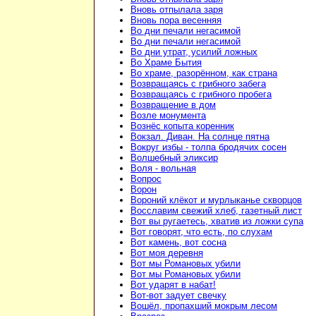
Вновь отпылала заря
Вновь пора весенняя
Во дни печали негасимой
Во дни печали негасимой
Во дни утрат, усилий ложных
Во Храме Бытия
Во храме, разорённом, как страна
Возвращаясь с грибного забега
Возвращаясь с грибного пробега
Возвращение в дом
Возле монумента
Вознёс копыта коренник
Вокзал. Диван. На солнце пятна
Вокруг избы - толпа бродячих сосен
Волшебный эликсир
Воля - вольная
Вопрос
Ворон
Вороний клёкот и мурлыканье скворцов
Восславим свежий хлеб, газетный лист
Вот вы ругаетесь, хватив из ложки супа
Вот говорят, что есть, по слухам
Вот камень, вот сосна
Вот моя деревня
Вот мы Романовых убили
Вот мы Романовых убили
Вот ударят в набат!
Вот-вот задует свечку
Вошёл, пропахший мокрым лесом