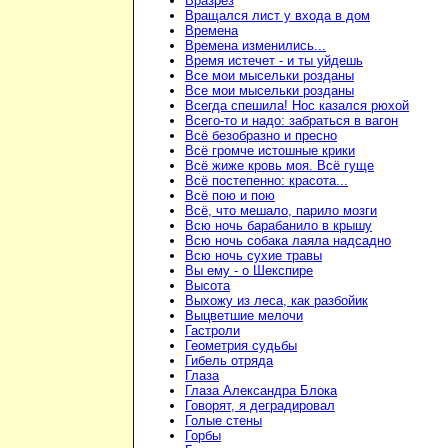
Вразрез
Вращался лист у входа в дом
Времена
Времена изменились...
Время истечет - и ты уйдешь
Все мои мысельки розданы
Все мои мысельки розданы
Всегда спешила! Нос казался рюхой
Всего-то и надо: забраться в вагон
Всё безобразно и пресно
Всё громче истошные крики
Всё жиже кровь моя. Всё гуще
Всё постепенно: красота...
Всё пою и пою
Всё, что мешало, парило мозги
Всю ночь барабанило в крышу
Всю ночь собака лаяла надсадно
Всю ночь сухие травы
Вы ему - о Шекспире
Высота
Выхожу из леса, как разбойик
Выцветшие мелочи
Гастроли
Геометрия судьбы
Гибель отряда
Глаза
Глаза Александра Блока
Говорят, я деградировал
Голые стены
Горбы