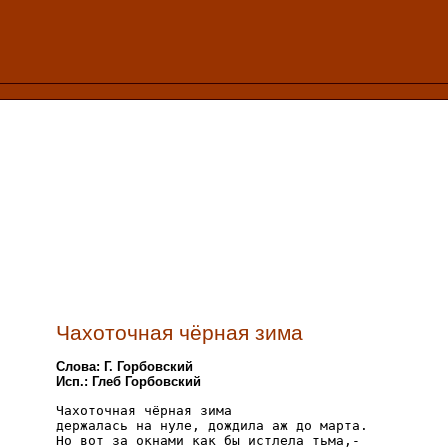
Чахоточная чёрная зима
Слова: Г. Горбовский
Исп.: Глеб Горбовский
Чахоточная чёрная зима

держалась на нуле, дождила аж до марта.

Но вот за окнами как бы истлела тьма,-
