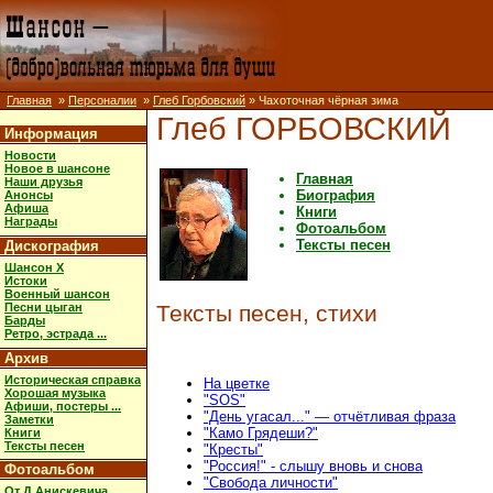
Главная
»
Персоналии
»
Глеб Горбовский
» Чахоточная чёрная зима
Глеб ГОРБОВСКИЙ
Информация
Новости
Новое в шансоне
Главная
Наши друзья
Биография
Анонсы
Афиша
Книги
Награды
Фотоальбом
Тексты песен
Дискография
Шансон X
Истоки
Военный шансон
Песни цыган
Тексты песен, стихи
Барды
Ретро, эстрада ...
Архив
Историческая справка
На цветке
Хорошая музыка
"SOS"
Афиши, постеры ...
"День угасал..." — отчётливая фраза
Заметки
"Камо Грядеши?"
Книги
Тексты песен
"Кресты"
"Россия!" - слышу вновь и снова
Фотоальбом
"Свобода личности"
От Д.Анискевича