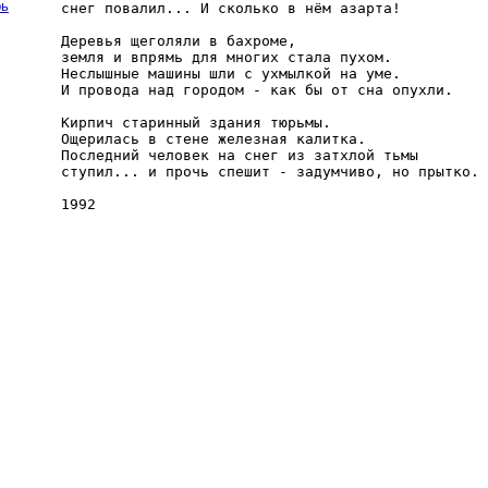
рь
снег повалил... И сколько в нём азарта!

Деревья щеголяли в бахроме,

земля и впрямь для многих стала пухом.

Неслышные машины шли с ухмылкой на уме.

И провода над городом - как бы от сна опухли.

Кирпич старинный здания тюрьмы.

Ощерилась в стене железная калитка.

Последний человек на снег из затхлой тьмы

ступил... и прочь спешит - задумчиво, но прытко.
