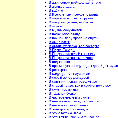
В джинсовом рубище, как в тоге
В дымке ладана
В кабине
В Кремле, как прежде, Сатана
В ледовитом стекле кружок
В лесу на дереве, молчком
В лодке
В музее монументов
В негасимую свечу
В ночном лесу тропа на ощупь
В общежитии
В объятьях парка, без восторга
В Парке Победы
В Петропавловской крепости
В Петропавловском соборе
В подвальчике
В проливную погоду, в дождевой деграда
В ресторане
В саду цветы полузавяли
В серый вечер дождевой
В слиянии, пении, рёве, угаре
В старой траве, как в сожжённом лесу
В сумятице жизни
В таёжной будке
В час есенинский и синий
В человеке вспыхнула тревога
В четырех стенах темно
В электрическом поезде
В эти светлые часы
В этом мире, где был ты рождён