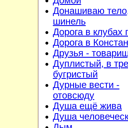
Домой
Донашиваю тело,
шинель
Дорога в клубах
Дорога в Конста
Друзья - товари
Дуплистый, в тр
бугристый
Дурные вести -
отовсюду
Душа ещё жива
Душа человечес
Дым