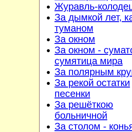
Журавль-колоде
За дымкой лет, к
туманом
За окном
За окном - сумат
сумятица мира
За полярным кру
За рекой остатки
песенки
За решёткою
больничной
За столом - конь