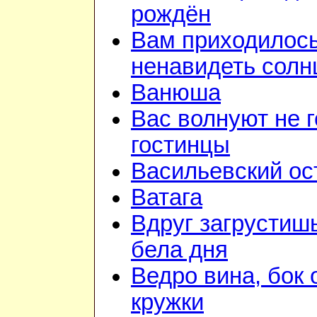
рождён
Вам приходилос
ненавидеть солн
Ванюша
Вас волнуют не г
гостинцы
Васильевский ос
Ватага
Вдруг загрустиш
бела дня
Ведро вина, бок 
кружки