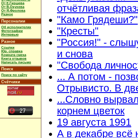
От Е.Гиршева
отчётливая фраз
От В.Окунева
От Я.Фролова
Разное
"Камо Грядеши?"
Персоналии
Об исполнителях
"Кресты"
Фотографии
Интервью
"Россия!" - слыш
Разное
Ссылки
и снова
Юр. справка
Комната смеха
Книга отзывов
"Свобода личнос
Написать письмо
Поиск
... А потом - поз
Поиск по сайту
Счётчики
Отрывисто. В дв
...Словно вырвал
корнем цветок
19 августа 1991
А в декабре всё