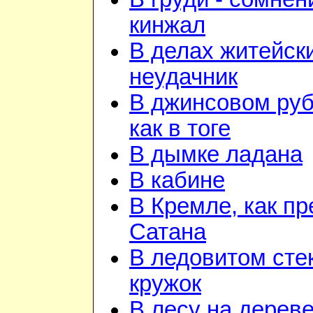
кинжал
В делах житейск
неудачник
В джинсовом ру
как в тоге
В дымке ладана
В кабине
В Кремле, как пр
Сатана
В ледовитом сте
кружок
В лесу на дереве