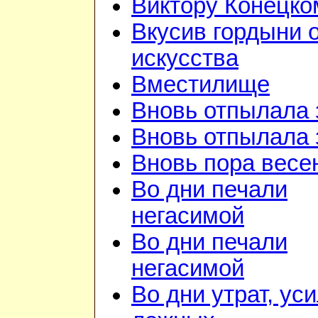
Виктору Конецко
Вкусив гордыни 
искусства
Вместилище
Вновь отпылала 
Вновь отпылала 
Вновь пора весе
Во дни печали
негасимой
Во дни печали
негасимой
Во дни утрат, ус