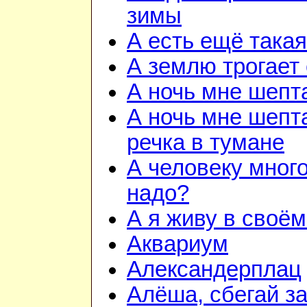
зимы
А есть ещё така
А землю трогает
А ночь мне шепт
А ночь мне шепта
речка в тумане
А человеку много
надо?
А я живу в своём
Аквариум
Александерплац
Алёша, сбегай з