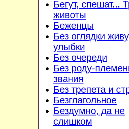
Бегут, спешат... 
животы
Беженцы
Без оглядки живу
улыбки
Без очереди
Без роду-племен
звания
Без трепета и ст
Безглагольное
Бездумно, да не
слишком