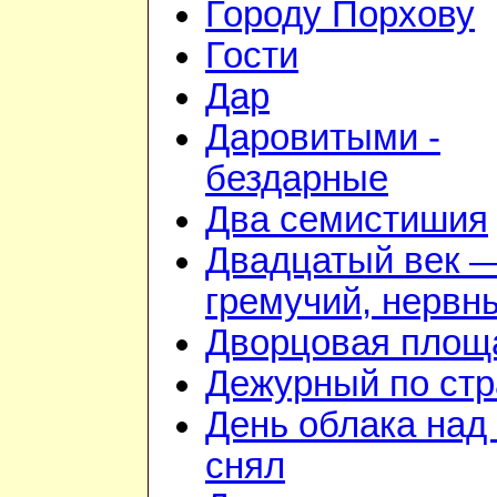
Городу Порхову
Гости
Дар
Даровитыми -
бездарные
Два семистишия
Двадцатый век 
гремучий, нервн
Дворцовая площ
Дежурный по стр
День облака над
снял