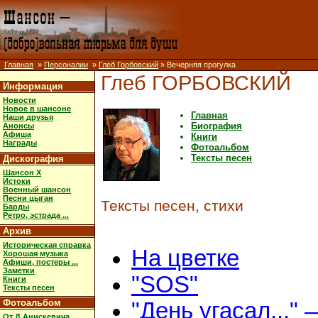
Главная
»
Персоналии
»
Глеб Горбовский
» Вечерняя прогулка
Глеб ГОРБОВСКИЙ
Информация
Новости
Новое в шансоне
Главная
Наши друзья
Биография
Анонсы
Афиша
Книги
Награды
Фотоальбом
Тексты песен
Дискография
Шансон X
Истоки
Военный шансон
Песни цыган
Тексты песен, стихи
Барды
Ретро, эстрада ...
Архив
Историческая справка
На цветке
Хорошая музыка
Афиши, постеры ...
Заметки
"SOS"
Книги
Тексты песен
Фотоальбом
"День угасал..." 
От Д.Анискевича