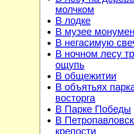
молчком
В лодке
В музее монуме
В негасимую све
В ночном лесу т
ощупь
В общежитии
В объятьях парка
восторга
В Парке Победы
В Петропавловск
крепости