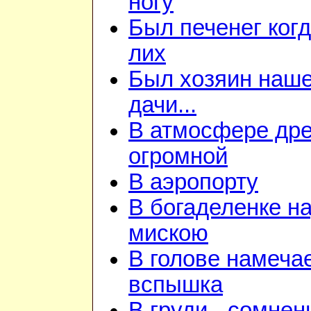
ногу
Был печенег когд
лих
Был хозяин наш
дачи...
В атмосфере дре
огромной
В аэропорту
В богаделенке н
мискою
В голове намеча
вспышка
В груди - сомнен