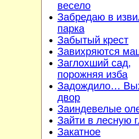
весело
Забредаю в изв
парка
Забытый крест
Завихряются ма
Заглохший сад,
порожняя изба
Задождило… Вы
двор
Заиндевелые ол
Зайти в лесную 
Закатное