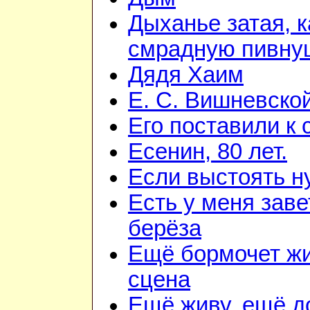
Дыханье затая, к
смрадную пивну
Дядя Хаим
Е. С. Вишневско
Его поставили к 
Есенин, 80 лет.
Если выстоять н
Есть у меня зав
берёза
Ещё бормочет ж
сцена
Ещё живу, ещё 