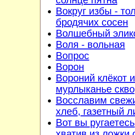
солнце пятна
Вокруг избы - то
бродячих сосен
Волшебный элик
Воля - вольная
Вопрос
Ворон
Вороний клёкот и
мурлыканье скв
Восславим свеж
хлеб, газетный л
Вот вы ругаетесь
хватив из ложки 