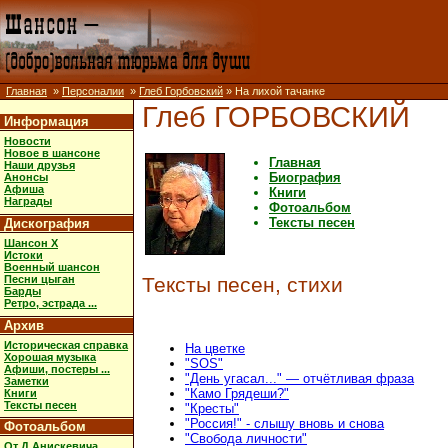
Главная
»
Персоналии
»
Глеб Горбовский
» На лихой тачанке
Глеб ГОРБОВСКИЙ
Информация
Новости
Новое в шансоне
Главная
Наши друзья
Биография
Анонсы
Афиша
Книги
Награды
Фотоальбом
Тексты песен
Дискография
Шансон X
Истоки
Военный шансон
Песни цыган
Тексты песен, стихи
Барды
Ретро, эстрада ...
Архив
Историческая справка
На цветке
Хорошая музыка
"SOS"
Афиши, постеры ...
"День угасал..." — отчётливая фраза
Заметки
"Камо Грядеши?"
Книги
Тексты песен
"Кресты"
"Россия!" - слышу вновь и снова
Фотоальбом
"Свобода личности"
От Д.Анискевича