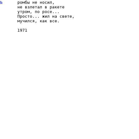
рь
ромбы не носил,

не взлетал в ракете

утром, по росе...

Просто... жил на свете,

мучился, как все.
