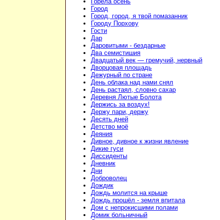
Горела осень
Город
Город, город, я твой помазанник
Городу Порхову
Гости
Дар
Даровитыми - бездарные
Два семистишия
Двадцатый век — гремучий, нервный
Дворцовая площадь
Дежурный по стране
День облака над нами снял
День растаял, словно сахар
Деревня Лютые Болота
Держись за воздух!
Держу пари, держу
Десять дней
Детство моё
Деяния
Дивное, дивное к жизни явление
Дикие гуси
Диссиденты
Дневник
Дни
Доброволец
Дождик
Дождь молится на крыше
Дождь прошёл - земля впитала
Дом с непрокисшими полами
Домик больничный