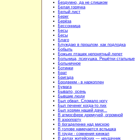
Бездумно, да не слишком
Белая горячка
Белый лист
Берег
Берёза
Бессонница
Бесы
Бесы
Благо
Блуждаю в прошлом, как подлодка
Бобыль
Божьих пташек непонятный лепет
Больница, психушка. Решётки стальные
Больничное
Ботинки
Брат
Бригада
Бродвеем - в наркоплен
Бумага
Бывало, осень
Бывшие люди
Был обвал. Сломало ногу
Был печенег когда-то лих
Был хозяин нашей дачи...
В атмосфере дремучей, огромной
В аэропорту
В богаделенке над мискою
В голове намечается вспышка
В груди - сомнения кинжал
В делах житейских — неудачник