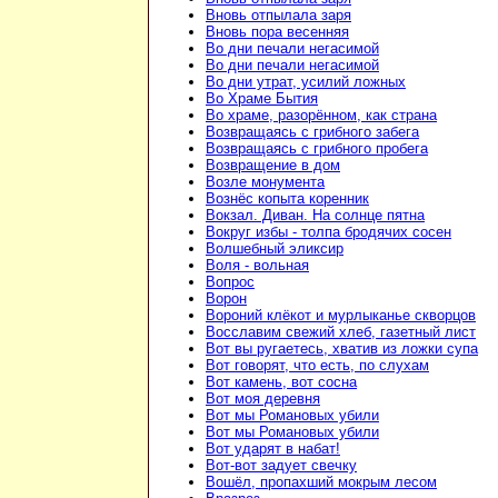
Вновь отпылала заря
Вновь пора весенняя
Во дни печали негасимой
Во дни печали негасимой
Во дни утрат, усилий ложных
Во Храме Бытия
Во храме, разорённом, как страна
Возвращаясь с грибного забега
Возвращаясь с грибного пробега
Возвращение в дом
Возле монумента
Вознёс копыта коренник
Вокзал. Диван. На солнце пятна
Вокруг избы - толпа бродячих сосен
Волшебный эликсир
Воля - вольная
Вопрос
Ворон
Вороний клёкот и мурлыканье скворцов
Восславим свежий хлеб, газетный лист
Вот вы ругаетесь, хватив из ложки супа
Вот говорят, что есть, по слухам
Вот камень, вот сосна
Вот моя деревня
Вот мы Романовых убили
Вот мы Романовых убили
Вот ударят в набат!
Вот-вот задует свечку
Вошёл, пропахший мокрым лесом