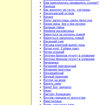
Вам приходилось ненавидеть солнце?
Ванюша
Вас волнуют не гости - гостинцы
Васильевский остров
Ватага
Вдруг загрустишь средь бела дня
Ведро вина, бок о бок кружки
Великая тайна
Вербное воскресенье
Вернуться за полночь домой
Вернуться заполночь домой
Весенний снег
Весьма короткий выпал день
Ветер дует. Собаки лают
Ветер осенний
Веточки бронхов пухнут в зловонии
Веточки бронхов пухнут в зловонии
Вечеринка
Вечерний пригородный
Вечерняя прогулка
Вечнорабочий
Вечный праздник
Взгляд на море
Видеть небо
Видит Бог, надоело
Визит
Виктору Конецкому
Вкусив гордыни от искусства
Вместилище
Вновь отпылала заря