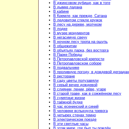
В джинсовом рубище, как в тоге
В дымке ладана
В кабине
В Кремле, как прежде, Сатана
В ледовитом стекле кружок
В лесу на дереве, молчком
В лодке
В музее монументов
В негасимую свечу
В ночном лесу тропа на ощупь
В общежитии
В объятьях парка, без восторга
В Парке Победы
В Петропавловской крепости
В Петропавловском соборе
В подвальчике
В проливную погоду, в дождевой деграда
В ресторане
В саду цветы полузавяли
В серый вечер дождевой
В слиянии, пении, рёве, угаре
В старой траве, как в сожжённом лесу
В сумятице жизни
В таёжной будке
В час есенинский и синий
В человеке вспыхнула тревога
В четырех стенах темно
В электрическом поезде
В эти светлые часы
В этом мире, где был ты рождён