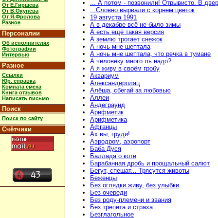
... А потом - позвонили! Отрывисто. В две
От Е.Гиршева
...Словно вырвали с корнем цветок
От В.Окунева
От Я.Фролова
19 августа 1991
Разное
А в декабре всё не было зимы
А есть ещё такая версия
Персоналии
А землю трогает снежок
Об исполнителях
А ночь мне шептала
Фотографии
А ночь мне шептала, что речка в тумане
Интервью
А человеку много ль надо?
Разное
А я живу в своём гробу
Ссылки
Аквариум
Юр. справка
Александерплац
Комната смеха
Алёша, сбегай за любовью
Книга отзывов
Аллеи
Написать письмо
Андеграунд
Поиск
Арифметик
Поиск по сайту
Арифметика
Афганцы
Счётчики
Ах вы, груди!
Аэродром, аэропорт
Баба Дуся
Баллада о коте
Барабанная дробь и прощальный салют
Бегут, спешат... Трясутся животы
Беженцы
Без оглядки живу, без улыбки
Без очереди
Без роду-племени и звания
Без трепета и страха
Безглагольное