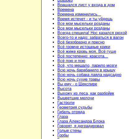
Вразрез
Вращался лист у входа в дом
Времена
Времена изменились...
Время истечет - и ты уйдешь
Все мои мысельки розданы
Все мои мысельки розданы
Всегда спешила! Нос казался рюхой
Всего-то и надо: забраться в вагон
Всё безобразно и пресно
Всё громче истошные крики
Всё жиже кровь моя. Всё гуще
Всё постепенно: красота...
Всё пою и пою
Всё, что мешало, парило мозги
Всю ночь барабанило в крышу
Всю ночь собака лаяла надсадно
Всю ночь сухие травы
Вы ему - о Шекспире
Высота
Выхожу из леса, как разбойик
Выцветшие мелочи
Гастроли
Геометрия судьбы
Гибель отряда
Глаза
Глаза Александра Блока
Говорят, я деградировал
Голые стены
Горбы