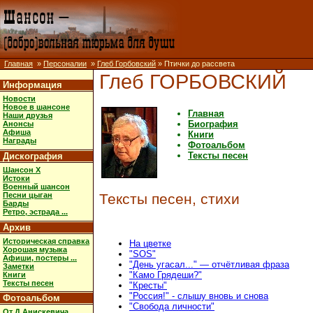
Главная
»
Персоналии
»
Глеб Горбовский
» Птички до рассвета
Глеб ГОРБОВСКИЙ
Информация
Новости
Новое в шансоне
Главная
Наши друзья
Биография
Анонсы
Афиша
Книги
Награды
Фотоальбом
Тексты песен
Дискография
Шансон X
Истоки
Военный шансон
Песни цыган
Тексты песен, стихи
Барды
Ретро, эстрада ...
Архив
Историческая справка
На цветке
Хорошая музыка
"SOS"
Афиши, постеры ...
"День угасал..." — отчётливая фраза
Заметки
"Камо Грядеши?"
Книги
Тексты песен
"Кресты"
"Россия!" - слышу вновь и снова
Фотоальбом
"Свобода личности"
От Д.Анискевича