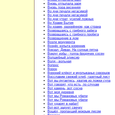
Вновь отпылала заря
Вновь пора весенняя
Во дни печали негасимой
Во дни печали негасимой
Во дни утрат, усилий ложных
Во Храме Бытия
Во храме, разорённом, как страна
Возвращаясь с грибного забега
Возвращаясь с грибного пробега
Возвращение в дом
Возле монумента
Вознёс копыта коренник
Вокзал. Диван. На солнце пятна
Вокруг избы - толпа бродячих сосен
Волшебный эликсир
Воля - вольная
Вопрос
Ворон
Вороний клёкот и мурлыканье скворцов
Восславим свежий хлеб, газетный лист
Вот вы ругаетесь, хватив из ложки супа
Вот говорят, что есть, по слухам
Вот камень, вот сосна
Вот моя деревня
Вот мы Романовых убили
Вот мы Романовых убили
Вот ударят в набат!
Вот-вот задует свечку
Вошёл, пропахший мокрым лесом