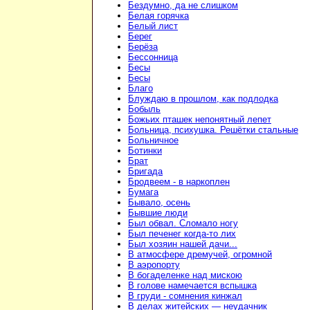
Бездумно, да не слишком
Белая горячка
Белый лист
Берег
Берёза
Бессонница
Бесы
Бесы
Благо
Блуждаю в прошлом, как подлодка
Бобыль
Божьих пташек непонятный лепет
Больница, психушка. Решётки стальные
Больничное
Ботинки
Брат
Бригада
Бродвеем - в наркоплен
Бумага
Бывало, осень
Бывшие люди
Был обвал. Сломало ногу
Был печенег когда-то лих
Был хозяин нашей дачи...
В атмосфере дремучей, огромной
В аэропорту
В богаделенке над мискою
В голове намечается вспышка
В груди - сомнения кинжал
В делах житейских — неудачник