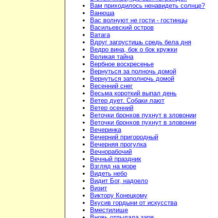
Вам приходилось ненавидеть солнце?
Ванюша
Вас волнуют не гости - гостинцы
Васильевский остров
Ватага
Вдруг загрустишь средь бела дня
Ведро вина, бок о бок кружки
Великая тайна
Вербное воскресенье
Вернуться за полночь домой
Вернуться заполночь домой
Весенний снег
Весьма короткий выпал день
Ветер дует. Собаки лают
Ветер осенний
Веточки бронхов пухнут в зловонии
Веточки бронхов пухнут в зловонии
Вечеринка
Вечерний пригородный
Вечерняя прогулка
Вечнорабочий
Вечный праздник
Взгляд на море
Видеть небо
Видит Бог, надоело
Визит
Виктору Конецкому
Вкусив гордыни от искусства
Вместилище
Вновь отпылала заря