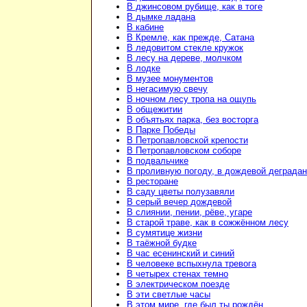
В джинсовом рубище, как в тоге
В дымке ладана
В кабине
В Кремле, как прежде, Сатана
В ледовитом стекле кружок
В лесу на дереве, молчком
В лодке
В музее монументов
В негасимую свечу
В ночном лесу тропа на ощупь
В общежитии
В объятьях парка, без восторга
В Парке Победы
В Петропавловской крепости
В Петропавловском соборе
В подвальчике
В проливную погоду, в дождевой деграда
В ресторане
В саду цветы полузавяли
В серый вечер дождевой
В слиянии, пении, рёве, угаре
В старой траве, как в сожжённом лесу
В сумятице жизни
В таёжной будке
В час есенинский и синий
В человеке вспыхнула тревога
В четырех стенах темно
В электрическом поезде
В эти светлые часы
В этом мире, где был ты рождён