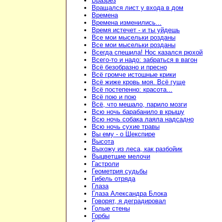
Вразрез
Вращался лист у входа в дом
Времена
Времена изменились...
Время истечет - и ты уйдешь
Все мои мысельки розданы
Все мои мысельки розданы
Всегда спешила! Нос казался рюхой
Всего-то и надо: забраться в вагон
Всё безобразно и пресно
Всё громче истошные крики
Всё жиже кровь моя. Всё гуще
Всё постепенно: красота...
Всё пою и пою
Всё, что мешало, парило мозги
Всю ночь барабанило в крышу
Всю ночь собака лаяла надсадно
Всю ночь сухие травы
Вы ему - о Шекспире
Высота
Выхожу из леса, как разбойик
Выцветшие мелочи
Гастроли
Геометрия судьбы
Гибель отряда
Глаза
Глаза Александра Блока
Говорят, я деградировал
Голые стены
Горбы