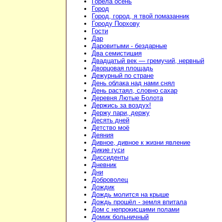
Горела осень
Город
Город, город, я твой помазанник
Городу Порхову
Гости
Дар
Даровитыми - бездарные
Два семистишия
Двадцатый век — гремучий, нервный
Дворцовая площадь
Дежурный по стране
День облака над нами снял
День растаял, словно сахар
Деревня Лютые Болота
Держись за воздух!
Держу пари, держу
Десять дней
Детство моё
Деяния
Дивное, дивное к жизни явление
Дикие гуси
Диссиденты
Дневник
Дни
Доброволец
Дождик
Дождь молится на крыше
Дождь прошёл - земля впитала
Дом с непрокисшими полами
Домик больничный