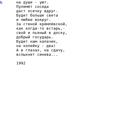
рь
на душе - уют.

Пулемёт соседа

даст осечку вдруг.

Будет больше света

и любви вокруг.

За стеной кремлёвской,

как когда-то встарь,-

свой и пьяный в доску,

добрый государь.

Будет нам калачик,

на копейку - два!

А в глазах, на сдачу,

вспыхнет синева...
