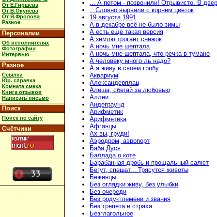
... А потом - позвонили! Отрывисто. В две
От Е.Гиршева
...Словно вырвали с корнем цветок
От В.Окунева
От Я.Фролова
19 августа 1991
Разное
А в декабре всё не было зимы
А есть ещё такая версия
Персоналии
А землю трогает снежок
Об исполнителях
А ночь мне шептала
Фотографии
А ночь мне шептала, что речка в тумане
Интервью
А человеку много ль надо?
Разное
А я живу в своём гробу
Ссылки
Аквариум
Юр. справка
Александерплац
Комната смеха
Алёша, сбегай за любовью
Книга отзывов
Аллеи
Написать письмо
Андеграунд
Поиск
Арифметик
Поиск по сайту
Арифметика
Афганцы
Счётчики
Ах вы, груди!
Аэродром, аэропорт
Баба Дуся
Баллада о коте
Барабанная дробь и прощальный салют
Бегут, спешат... Трясутся животы
Беженцы
Без оглядки живу, без улыбки
Без очереди
Без роду-племени и звания
Без трепета и страха
Безглагольное