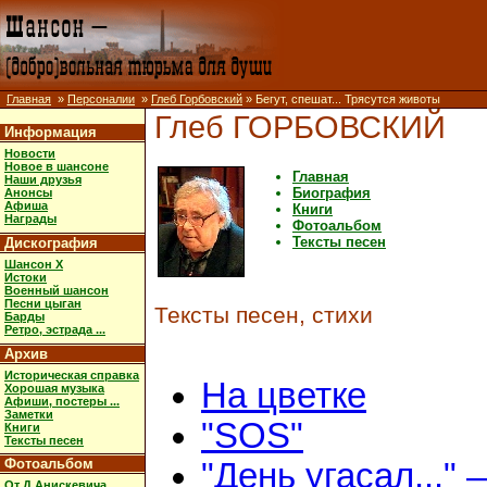
Главная
»
Персоналии
»
Глеб Горбовский
» Бегут, спешат... Трясутся животы
Глеб ГОРБОВСКИЙ
Информация
Новости
Новое в шансоне
Главная
Наши друзья
Биография
Анонсы
Афиша
Книги
Награды
Фотоальбом
Тексты песен
Дискография
Шансон X
Истоки
Военный шансон
Песни цыган
Тексты песен, стихи
Барды
Ретро, эстрада ...
Архив
Историческая справка
На цветке
Хорошая музыка
Афиши, постеры ...
Заметки
"SOS"
Книги
Тексты песен
Фотоальбом
"День угасал..." 
От Д.Анискевича