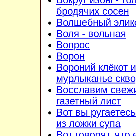
Вокруг избы - то
бродячих сосен
Волшебный элик
Воля - вольная
Вопрос
Ворон
Вороний клёкот и
мурлыканье скв
Восславим свежи
газетный лист
Вот вы ругаетесь
из ложки супа
Вот говорят, что 