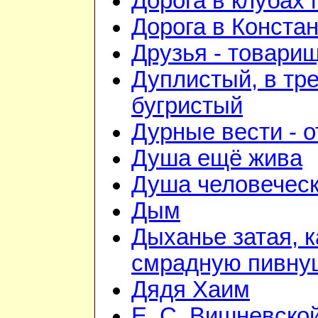
Дорога в клубах
Дорога в Конста
Друзья - товари
Дуплистый, в тр
бугристый
Дурные вести - 
Душа ещё жива
Душа человечес
Дым
Дыханье затая, к
смрадную пивну
Дядя Хаим
Е. С. Вишневско