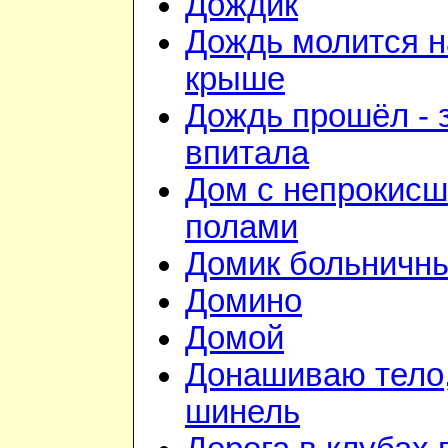
Дождик
Дождь молится н
крыше
Дождь прошёл - 
впитала
Дом с непрокис
полами
Домик больничн
Домино
Домой
Донашиваю тело,
шинель