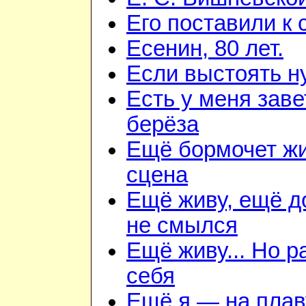
Его поставили к 
Есенин, 80 лет.
Если выстоять н
Есть у меня зав
берёза
Ещё бормочет ж
сцена
Ещё живу, ещё 
не смылся
Ещё живу... Но 
себя
Ещё я — на плав