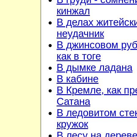
кинжал
В делах житейск
неудачник
В джинсовом ру
как в тоге
В дымке ладана
В кабине
В Кремле, как пр
Сатана
В ледовитом сте
кружок
В лесу на дереве