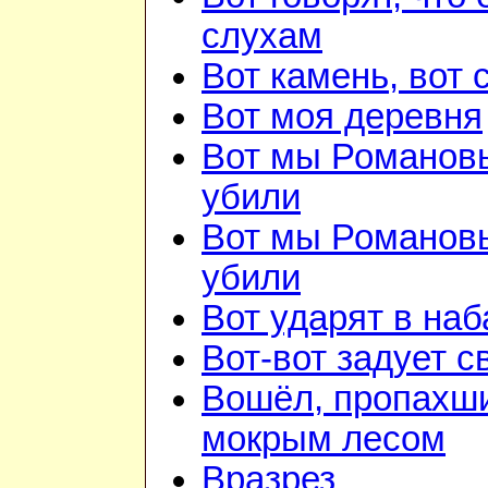
слухам
Вот камень, вот 
Вот моя деревня
Вот мы Романов
убили
Вот мы Романов
убили
Вот ударят в наб
Вот-вот задует с
Вошёл, пропахш
мокрым лесом
Вразрез