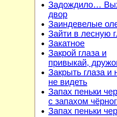
Задождило… Вы
двор
Заиндевелые ол
Зайти в лесную 
Закатное
Закрой глаза и
привыкай, дружо
Закрыть глаза и 
не видеть
Запах пеньки че
с запахом чёрно
Запах пеньки че