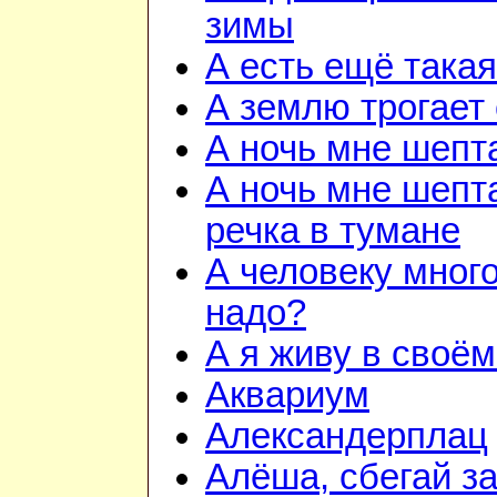
зимы
А есть ещё така
А землю трогает
А ночь мне шепт
А ночь мне шепта
речка в тумане
А человеку много
надо?
А я живу в своём
Аквариум
Александерплац
Алёша, сбегай з