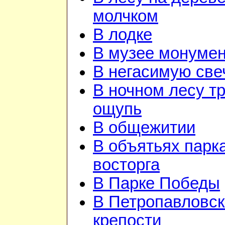
молчком
В лодке
В музее монуме
В негасимую све
В ночном лесу т
ощупь
В общежитии
В объятьях парка
восторга
В Парке Победы
В Петропавловск
крепости