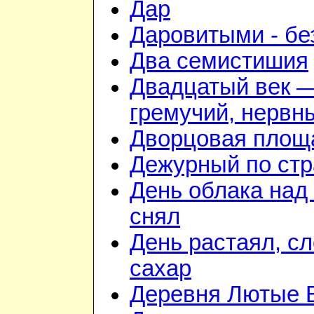
Дар
Даровитыми - б
Два семистишия
Двадцатый век 
гремучий, нервн
Дворцовая площ
Дежурный по стр
День облака над
снял
День растаял, с
сахар
Деревня Лютые 