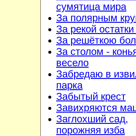
сумятица мира
За полярным кру
За рекой остатки
За решёткою бо
За столом - конь
весело
Забредаю в изв
парка
Забытый крест
Завихряются ма
Заглохший сад,
порожняя изба