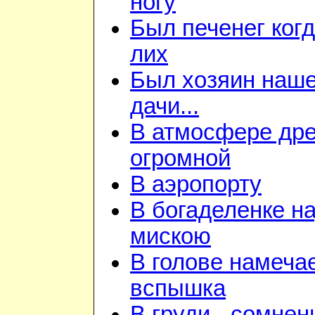
ногу
Был печенег когд
лих
Был хозяин наш
дачи...
В атмосфере дре
огромной
В аэропорту
В богаделенке н
мискою
В голове намеча
вспышка
В груди - сомнен