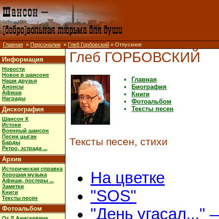
Главная
»
Персоналии
»
Глеб Горбовский
» Отпускное
Глеб ГОРБОВСКИЙ
Информация
Новости
Новое в шансоне
Главная
Наши друзья
Биография
Анонсы
Афиша
Книги
Награды
Фотоальбом
Тексты песен
Дискография
Шансон X
Истоки
Военный шансон
Песни цыган
Тексты песен, стихи
Барды
Ретро, эстрада ...
Архив
Историческая справка
На цветке
Хорошая музыка
Афиши, постеры ...
Заметки
"SOS"
Книги
Тексты песен
Фотоальбом
"День угасал..." 
От Д.Анискевича