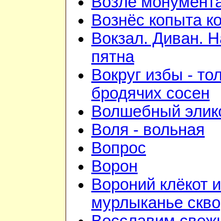
Возле монумент
Вознёс копыта к
Вокзал. Диван. 
пятна
Вокруг избы - то
бродячих сосен
Волшебный элик
Воля - вольная
Вопрос
Ворон
Вороний клёкот и
мурлыканье скв