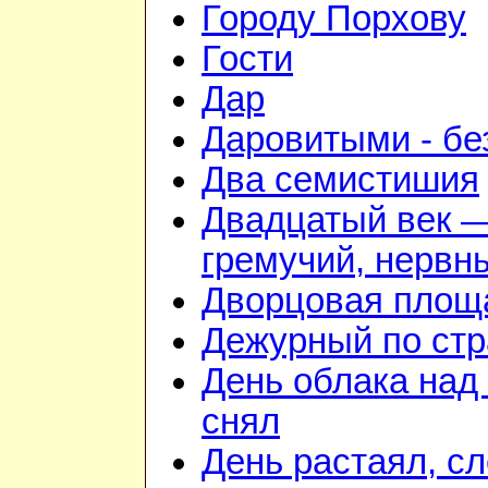
Городу Порхову
Гости
Дар
Даровитыми - б
Два семистишия
Двадцатый век 
гремучий, нервн
Дворцовая площ
Дежурный по стр
День облака над
снял
День растаял, с