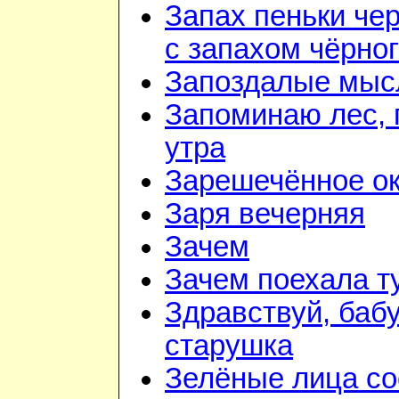
Запах пеньки че
с запахом чёрно
Запоздалые мыс
Запоминаю лес, г
утра
Зарешечённое о
Заря вечерняя
Зачем
Зачем поехала т
Здравствуй, баб
старушка
Зелёные лица со