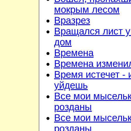
мокрым лесом
Вразрез
Вращался лист у
дом
Времена
Времена изменил
Время истечет - 
уйдешь
Все мои мысель
розданы
Все мои мысель
розданы