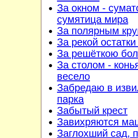
За окном - сумат
сумятица мира
За полярным кру
За рекой остатки
За решёткою бо
За столом - конь
весело
Забредаю в изв
парка
Забытый крест
Завихряются ма
Заглохший сад, 