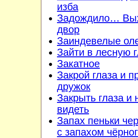
изба
Задождило… Вы
двор
Заиндевелые ол
Зайти в лесную 
Закатное
Закрой глаза и п
дружок
Закрыть глаза и 
видеть
Запах пеньки че
с запахом чёрно