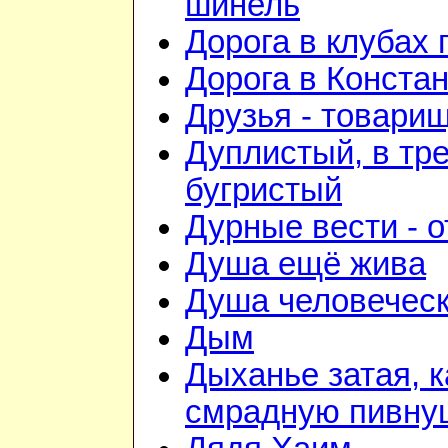
шинель
Дорога в клубах
Дорога в Конста
Друзья - товари
Дуплистый, в тр
бугристый
Дурные вести - 
Душа ещё жива
Душа человечес
Дым
Дыханье затая, к
смрадную пивну