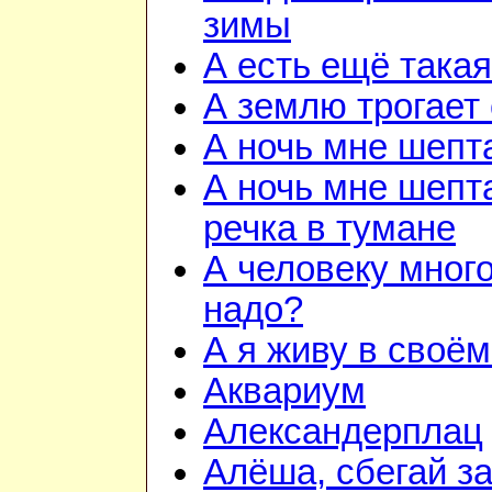
зимы
А есть ещё така
А землю трогает
А ночь мне шепт
А ночь мне шепта
речка в тумане
А человеку много
надо?
А я живу в своём
Аквариум
Александерплац
Алёша, сбегай з