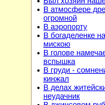
Был хозяин нашей
В атмосфере дре
огромной
В аэропорту
В богаделенке н
мискою
В голове намеча
вспышка
В груди - сомнен
кинжал
В делах житейск
неудачник
В джинсовом руб