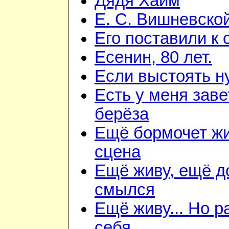
Дядя Хаим
Е. С. Вишневско
Его поставили к 
Есенин, 80 лет.
Если выстоять н
Есть у меня зав
берёза
Ещё бормочет ж
сцена
Ещё живу, ещё д
смылся
Ещё живу... Но 
себя