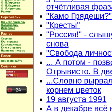
От Е.Гиршева
отчётливая фраз
От В.Окунева
От Я.Фролова
Разное
"Камо Грядеши?"
Персоналии
Об исполнителях
"Кресты"
Фотографии
Интервью
"Россия!" - слыш
Разное
Ссылки
снова
Юр. справка
Комната смеха
Книга отзывов
"Свобода личнос
Написать письмо
Поиск
... А потом - поз
Поиск по сайту
Счётчики
Отрывисто. В дв
...Словно вырвал
корнем цветок
19 августа 1991
А в декабре всё