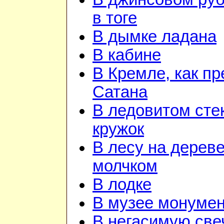
в тоге
В дымке ладана
В кабине
В Кремле, как пр
Сатана
В ледовитом сте
кружок
В лесу на дереве
молчком
В лодке
В музее монуме
В негасимую све