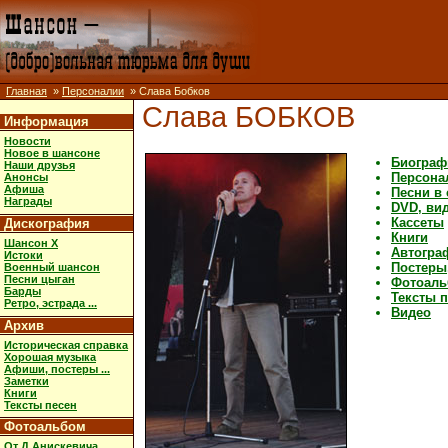
Главная
»
Персоналии
» Слава Бобков
Слава БОБКОВ
Информация
Новости
Новое в шансоне
Биограф
Наши друзья
Персона
Анонсы
Афиша
Песни в
Награды
DVD, ви
Кассеты
Дискография
Книги
Шансон X
Автогра
Истоки
Постеры,
Военный шансон
Песни цыган
Фотоал
Барды
Тексты 
Ретро, эстрада ...
Видео
Архив
Историческая справка
Хорошая музыка
Афиши, постеры ...
Заметки
Книги
Тексты песен
Фотоальбом
От Д.Анискевича