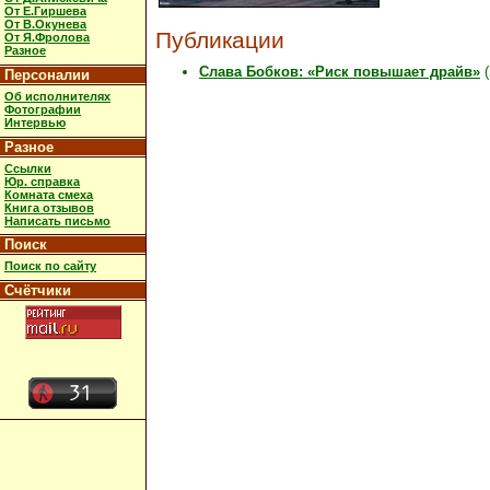
От Е.Гиршева
От В.Окунева
Публикации
От Я.Фролова
Разное
Слава Бобков: «Риск повышает драйв»
(
Персоналии
Об исполнителях
Фотографии
Интервью
Разное
Ссылки
Юр. справка
Комната смеха
Книга отзывов
Написать письмо
Поиск
Поиск по сайту
Счётчики