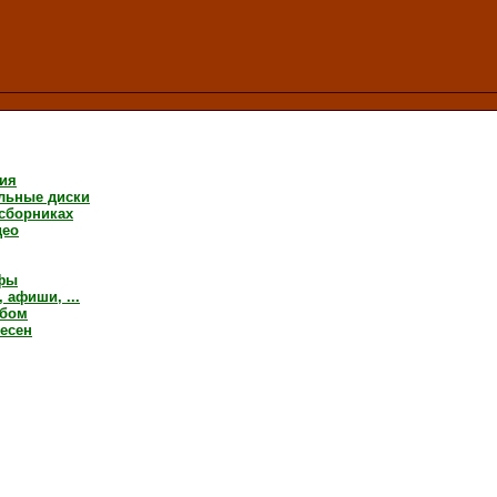
ия
льные диски
 сборниках
део
фы
 афиши, ...
ьбом
песен