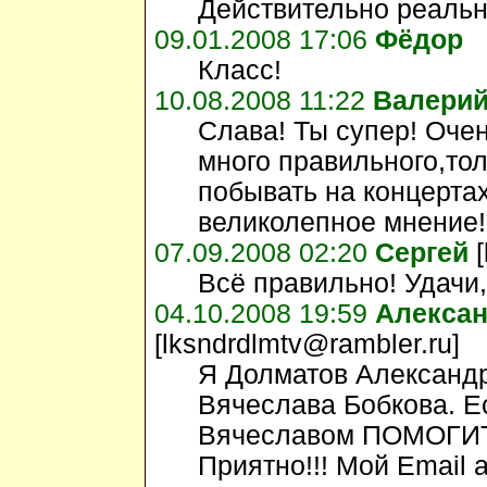
Действительно реальн
09.01.2008 17:06
Фёдор
Класс!
10.08.2008 11:22
Валери
Слава! Ты супер! Оче
много правильного,толк
побывать на концертах
великолепное мнение!
07.09.2008 02:20
Сергей
[
Всё правильно! Удачи,
04.10.2008 19:59
Алекса
[lksndrdlmtv@rambler.ru]
Я Долматов Александр
Вячеслава Бобкова. Е
Вячеславом ПОМОГИТЕ
Приятно!!! Мой Email 