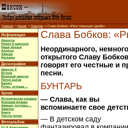
Главная
»
Архив
»
Заметки
» Слава Бобков: «Риск повышает драйв»
Слава Бобков: «Р
Информация
Новости
Новое в шансоне
Неординарного, немного
Наши друзья
Анонсы
Афиша
открытого Славу Бобков
Награды
говорят его честные и 
Дискография
Шансон X
песни.
Истоки
Военный шансон
Песни цыган
БУНТАРЬ
Барды
Ретро, эстрада ...
Архив
— Слава, как вы
Историческая справка
Хорошая музыка
вспоминаете свое детст
Афиши, постеры ...
Заметки
Книги
Тексты песен
— В детском саду
Фотоальбом
фантазировал в компани
От Д.Анискевича