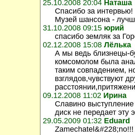
25.10.2008 20:04
Наташа
Спасибо за интервью!
Музей шансона - лучш
31.10.2008 09:15
юрий
спасибо земляк за Го
02.12.2008 15:08
Лёлька
А мы ведь близнецы-б
комсомолом была ана
таким совпадением, н
взглядов,чувствуют др
расстоянии,притяжен
09.12.2008 11:02
Ирина
Славино выступление
диск не передает эту
29.05.2009 01:32
Eduard
Zamechatel&#228;no!!!