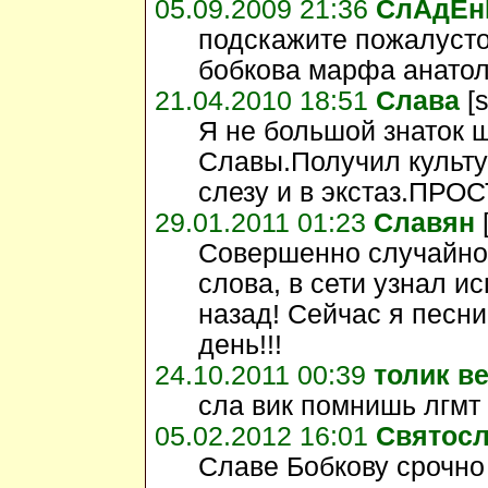
05.09.2009 21:36
СлАдЕн
подскажите пожалусто
бобкова марфа анатол
21.04.2010 18:51
Слава
[
Я не большой знаток 
Славы.Получил культу
слезу и в экстаз.ПРОС
29.01.2011 01:23
Славян
Совершенно случайно
слова, в сети узнал и
назад! Сейчас я песн
день!!!
24.10.2011 00:39
толик в
сла вик помнишь лгмт 
05.02.2012 16:01
Святосл
Славе Бобкову срочно