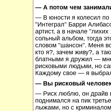
— А потом чем занимал
— В юности я колесил по 
"Интеграл" Барри Алибасо
артист, а в начале "лихих
сольный альбом, тогда э
словом "шансон". Меня в
кто я?, зачем живу?, а та
блатными я дружил — мн
рисковыми людьми, но сам
Каждому свое — я выбрал
— Вы рисковый челове
— Риск люблю, он драйв 
поднимался на пик треть
лыжами, но с криминалом