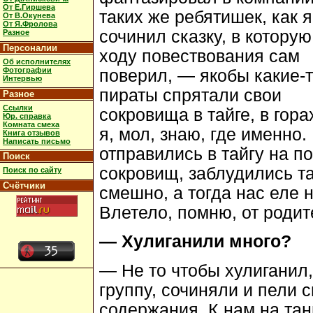
От Е.Гиршева
таких же ребятишек, как я
От В.Окунева
От Я.Фролова
сочинил сказку, в которую
Разное
Персоналии
ходу повествования сам
Об исполнителях
Фотографии
поверил, — якобы какие-
Интервью
пираты спрятали свои
Разное
Ссылки
сокровища в тайге, в горах
Юр. справка
Комната смеха
я, мол, знаю, где именно.
Книга отзывов
Написать письмо
отправились в тайгу на 
Поиск
сокровищ, заблудились та
Поиск по сайту
Счётчики
смешно, а тогда нас еле 
Влетело, помню, от родит
— Хулиганили много?
— Не то чтобы хулиганил,
группу, сочиняли и пели 
содержания. К нам на та