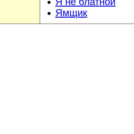
Я не блатной
Ямщик