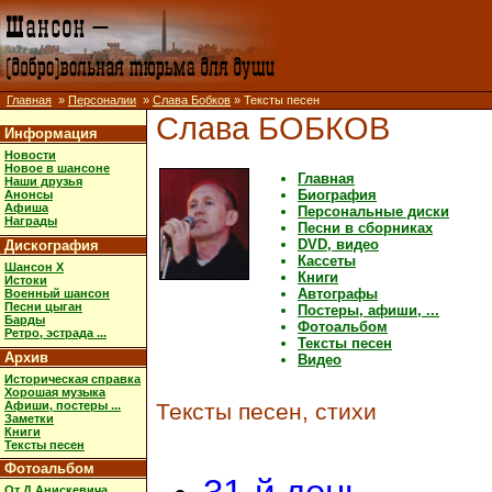
Главная
»
Персоналии
»
Слава Бобков
» Тексты песен
Слава БОБКОВ
Информация
Новости
Новое в шансоне
Главная
Наши друзья
Биография
Анонсы
Афиша
Персональные диски
Награды
Песни в сборниках
DVD, видео
Дискография
Кассеты
Шансон X
Книги
Истоки
Автографы
Военный шансон
Песни цыган
Постеры, афиши, ...
Барды
Фотоальбом
Ретро, эстрада ...
Тексты песен
Архив
Видео
Историческая справка
Хорошая музыка
Афиши, постеры ...
Тексты песен, стихи
Заметки
Книги
Тексты песен
Фотоальбом
От Д.Анискевича