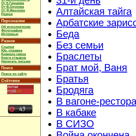
31-й день
От Е.Гиршева
От В.Окунева
Алтайская тайга
От Я.Фролова
Разное
Арбатские зарис
Персоналии
Об исполнителях
Фотографии
Беда
Интервью
Разное
Без семьи
Ссылки
Юр. справка
Браслеты
Комната смеха
Книга отзывов
Написать письмо
Брат мой, Ваня
Поиск
Поиск по сайту
Братья
Счётчики
Бродяга
В вагоне-рестор
В кабаке
В СИЗО
Война окончена