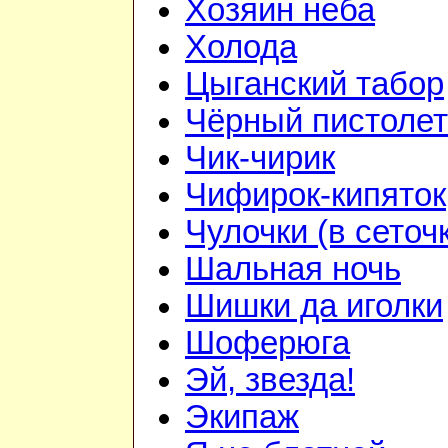
Хозяин неба
Холода
Цыганский табор
Чёрный пистолет
Чик-чирик
Чифирок-кипяток
Чулочки (в сеточ
Шальная ночь
Шишки да иголки
Шоферюга
Эй, звезда!
Экипаж