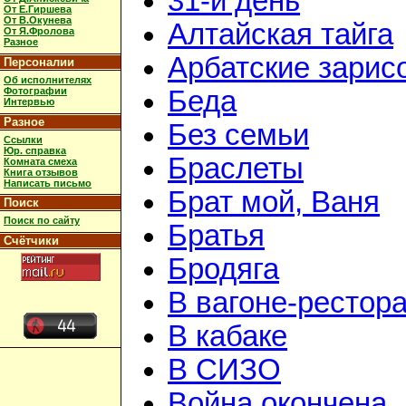
31-й день
От Е.Гиршева
От В.Окунева
Алтайская тайга
От Я.Фролова
Разное
Арбатские зарис
Персоналии
Об исполнителях
Фотографии
Беда
Интервью
Разное
Без семьи
Ссылки
Юр. справка
Браслеты
Комната смеха
Книга отзывов
Написать письмо
Брат мой, Ваня
Поиск
Поиск по сайту
Братья
Счётчики
Бродяга
В вагоне-рестор
В кабаке
В СИЗО
Война окончена