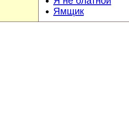
Я не блатной
Ямщик