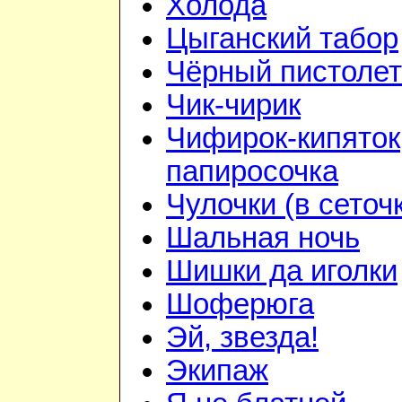
Холода
Цыганский табор
Чёрный пистолет
Чик-чирик
Чифирок-кипяток
папиросочка
Чулочки (в сеточ
Шальная ночь
Шишки да иголки
Шоферюга
Эй, звезда!
Экипаж