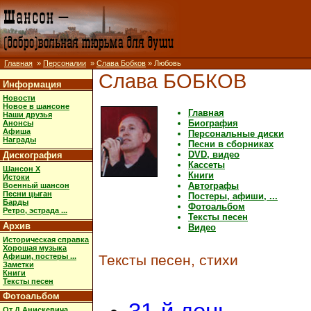
Главная
»
Персоналии
»
Слава Бобков
» Любовь
Слава БОБКОВ
Информация
Новости
Новое в шансоне
Главная
Наши друзья
Биография
Анонсы
Афиша
Персональные диски
Награды
Песни в сборниках
DVD, видео
Дискография
Кассеты
Шансон X
Книги
Истоки
Автографы
Военный шансон
Песни цыган
Постеры, афиши, ...
Барды
Фотоальбом
Ретро, эстрада ...
Тексты песен
Архив
Видео
Историческая справка
Хорошая музыка
Афиши, постеры ...
Тексты песен, стихи
Заметки
Книги
Тексты песен
Фотоальбом
От Д.Анискевича