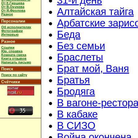
31-й день
От Е.Гиршева
От В.Окунева
Алтайская тайга
От Я.Фролова
Разное
Арбатские зарис
Персоналии
Об исполнителях
Фотографии
Беда
Интервью
Разное
Без семьи
Ссылки
Юр. справка
Браслеты
Комната смеха
Книга отзывов
Написать письмо
Брат мой, Ваня
Поиск
Поиск по сайту
Братья
Счётчики
Бродяга
В вагоне-рестор
В кабаке
В СИЗО
Война окончена