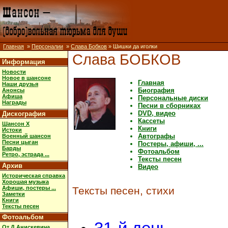
Главная
»
Персоналии
»
Слава Бобков
» Шишки да иголки
Слава БОБКОВ
Информация
Новости
Новое в шансоне
Главная
Наши друзья
Биография
Анонсы
Афиша
Персональные диски
Награды
Песни в сборниках
DVD, видео
Дискография
Кассеты
Шансон X
Книги
Истоки
Автографы
Военный шансон
Песни цыган
Постеры, афиши, ...
Барды
Фотоальбом
Ретро, эстрада ...
Тексты песен
Архив
Видео
Историческая справка
Хорошая музыка
Афиши, постеры ...
Тексты песен, стихи
Заметки
Книги
Тексты песен
Фотоальбом
От Д.Анискевича