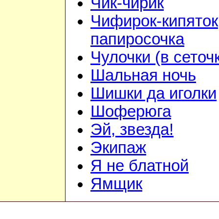
Чик-чирик
Чифирок-кипяток
папиросочка
Чулочки (в сеточ
Шальная ночь
Шишки да иголки
Шоферюга
Эй, звезда!
Экипаж
Я не блатной
Ямщик