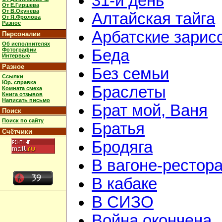
31-й день
От Е.Гиршева
От В.Окунева
Алтайская тайга
От Я.Фролова
Разное
Арбатские зарис
Персоналии
Об исполнителях
Фотографии
Беда
Интервью
Разное
Без семьи
Ссылки
Юр. справка
Браслеты
Комната смеха
Книга отзывов
Написать письмо
Брат мой, Ваня
Поиск
Поиск по сайту
Братья
Счётчики
Бродяга
В вагоне-рестор
В кабаке
В СИЗО
Война окончена