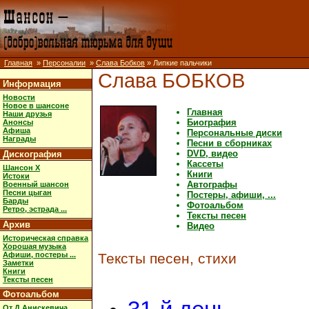
Главная
»
Персоналии
»
Слава Бобков
» Липкие пальчики
Слава БОБКОВ
Информация
Новости
Новое в шансоне
Главная
Наши друзья
Биография
Анонсы
Афиша
Персональные диски
Награды
Песни в сборниках
DVD, видео
Дискография
Кассеты
Шансон X
Книги
Истоки
Автографы
Военный шансон
Песни цыган
Постеры, афиши, ...
Барды
Фотоальбом
Ретро, эстрада ...
Тексты песен
Архив
Видео
Историческая справка
Хорошая музыка
Афиши, постеры ...
Тексты песен, стихи
Заметки
Книги
Тексты песен
Фотоальбом
От Д.Анискевича