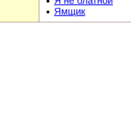
Я не блатной
Ямщик