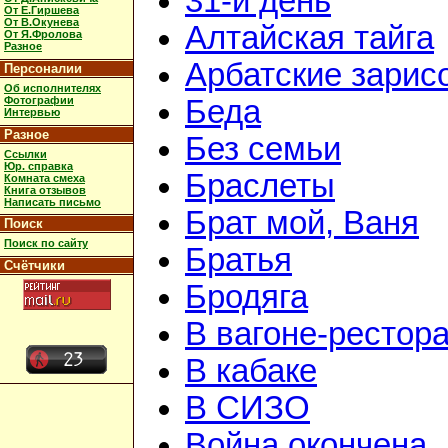
31-й день
От Е.Гиршева
От В.Окунева
Алтайская тайга
От Я.Фролова
Разное
Арбатские зарис
Персоналии
Об исполнителях
Фотографии
Беда
Интервью
Разное
Без семьи
Ссылки
Юр. справка
Браслеты
Комната смеха
Книга отзывов
Написать письмо
Брат мой, Ваня
Поиск
Поиск по сайту
Братья
Счётчики
Бродяга
В вагоне-рестор
В кабаке
В СИЗО
Война окончена