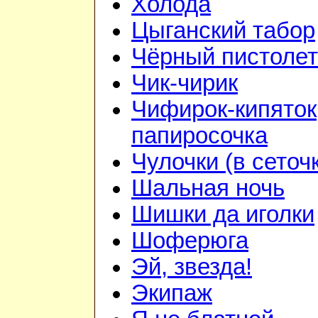
Холода
Цыганский табор
Чёрный пистолет
Чик-чирик
Чифирок-кипяток
папиросочка
Чулочки (в сеточ
Шальная ночь
Шишки да иголки
Шоферюга
Эй, звезда!
Экипаж