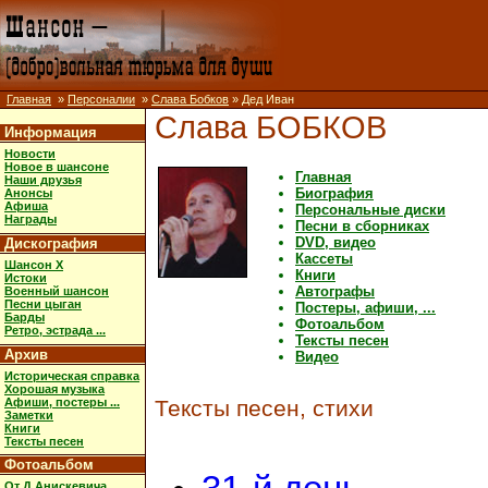
Главная
»
Персоналии
»
Слава Бобков
» Дед Иван
Слава БОБКОВ
Информация
Новости
Новое в шансоне
Главная
Наши друзья
Биография
Анонсы
Афиша
Персональные диски
Награды
Песни в сборниках
DVD, видео
Дискография
Кассеты
Шансон X
Книги
Истоки
Автографы
Военный шансон
Песни цыган
Постеры, афиши, ...
Барды
Фотоальбом
Ретро, эстрада ...
Тексты песен
Архив
Видео
Историческая справка
Хорошая музыка
Афиши, постеры ...
Тексты песен, стихи
Заметки
Книги
Тексты песен
Фотоальбом
От Д.Анискевича