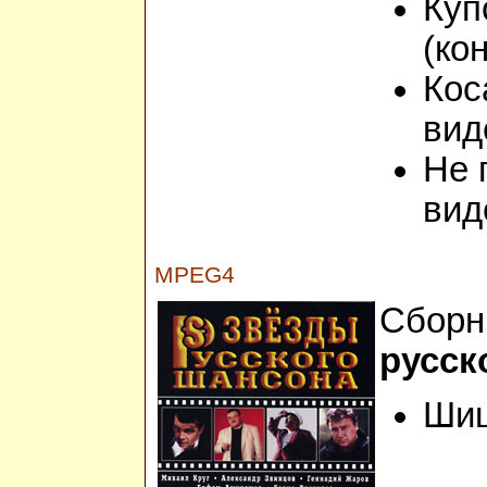
Куп
(ко
Кос
вид
Не 
вид
MPEG4
Сборн
русск
Шиш