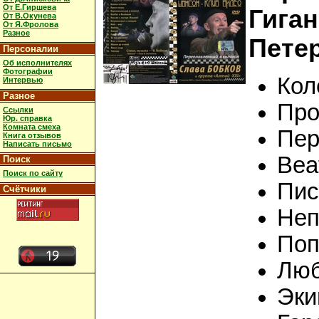
От Е.Гиршева
Гиган
От В.Окунева
От Я.Фролова
Разное
Петер
Персоналии
Об исполнителях
Фотографии
Кол
Интервью
Разное
Про
Ссылки
Юр. справка
Комната смеха
Пер
Книга отзывов
Написать письмо
Bea
Поиск
Поиск по сайту
Пис
Счётчики
Неп
Поп
Лю
Эки