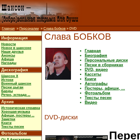
Главная
»
Персоналии
»
Слава Бобков
» DVD
Слава БОБКОВ
Информация
Новости
Новое в шансоне
Главная
Наши друзья
Биография
Анонсы
Афиша
Персональные диски
Награды
Песни в сборниках
DVD, видео
Дискография
Кассеты
Шансон X
Книги
Истоки
Автографы
Военный шансон
Песни цыган
Постеры, афиши, ...
Барды
Фотоальбом
Ретро, эстрада ...
Тексты песен
Архив
Видео
Историческая справка
Хорошая музыка
Афиши, постеры ...
DVD-диски
Заметки
Книги
Тексты песен
Пере
Фотоальбом
От Д.Анискевича