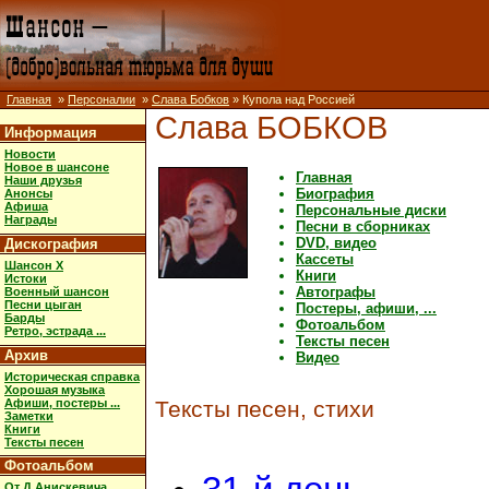
Главная
»
Персоналии
»
Слава Бобков
» Купола над Россией
Слава БОБКОВ
Информация
Новости
Новое в шансоне
Главная
Наши друзья
Биография
Анонсы
Афиша
Персональные диски
Награды
Песни в сборниках
DVD, видео
Дискография
Кассеты
Шансон X
Книги
Истоки
Автографы
Военный шансон
Песни цыган
Постеры, афиши, ...
Барды
Фотоальбом
Ретро, эстрада ...
Тексты песен
Архив
Видео
Историческая справка
Хорошая музыка
Афиши, постеры ...
Тексты песен, стихи
Заметки
Книги
Тексты песен
Фотоальбом
От Д.Анискевича