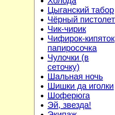
Холода
Цыганский табор
Чёрный пистолет
Чик-чирик
Чифирок-кипяток
папиросочка
Чулочки (в
сеточку)
Шальная ночь
Шишки да иголки
Шоферюга
Эй, звезда!
Экипаж