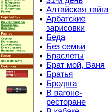
31-й день
От Е.Гиршева
От В.Окунева
Алтайская тайга
От Я.Фролова
Разное
Арбатские
Персоналии
Об исполнителях
Фотографии
зарисовки
Интервью
Разное
Беда
Ссылки
Юр. справка
Без семьи
Комната смеха
Книга отзывов
Написать письмо
Браслеты
Поиск
Поиск по сайту
Брат мой, Ваня
Счётчики
Братья
Бродяга
В вагоне-
ресторане
В кабаке