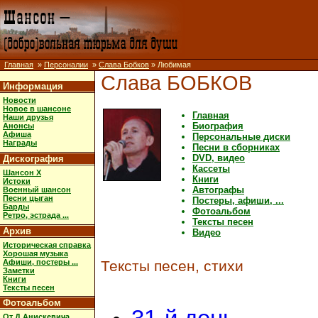
Главная
»
Персоналии
»
Слава Бобков
» Любимая
Слава БОБКОВ
Информация
Новости
Новое в шансоне
Главная
Наши друзья
Биография
Анонсы
Афиша
Персональные диски
Награды
Песни в сборниках
DVD, видео
Дискография
Кассеты
Шансон X
Книги
Истоки
Автографы
Военный шансон
Песни цыган
Постеры, афиши, ...
Барды
Фотоальбом
Ретро, эстрада ...
Тексты песен
Архив
Видео
Историческая справка
Хорошая музыка
Афиши, постеры ...
Тексты песен, стихи
Заметки
Книги
Тексты песен
Фотоальбом
От Д.Анискевича