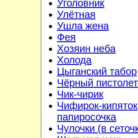
Уголовник
Улётная
Ушла жена
Фея
Хозяин неба
Холода
Цыганский табор
Чёрный пистолет
Чик-чирик
Чифирок-кипяток
папиросочка
Чулочки (в сеточ