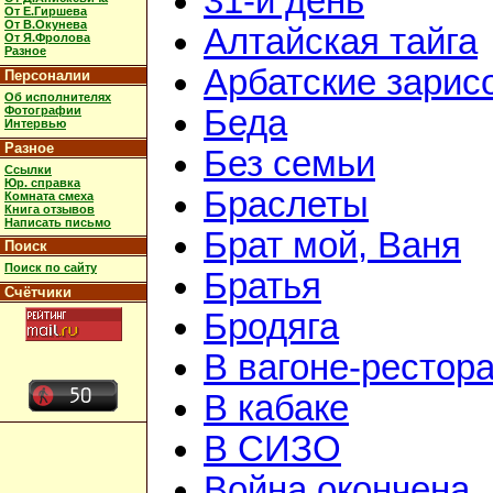
31-й день
От Е.Гиршева
От В.Окунева
Алтайская тайга
От Я.Фролова
Разное
Арбатские зарис
Персоналии
Об исполнителях
Фотографии
Беда
Интервью
Разное
Без семьи
Ссылки
Юр. справка
Браслеты
Комната смеха
Книга отзывов
Написать письмо
Брат мой, Ваня
Поиск
Поиск по сайту
Братья
Счётчики
Бродяга
В вагоне-рестор
В кабаке
В СИЗО
Война окончена