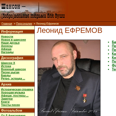
Главная
»
Персоналии
» Леонид Ефремов
Леонид ЕФРЕМОВ
Информация
Новости
Новое в шансоне
Би
Наши друзья
Пе
Анонсы
Афиша
Пе
Награды
Ка
Кн
Дискография
По
Шансон X
Ф
Истоки
Те
Военный шансон
Песни цыган
Барды
Ретро, эстрада ...
Архив
Историческая справка
Хорошая музыка
Афиши, постеры ...
Заметки
Книги
Тексты песен
Фотоальбом
От Д.Анискевича