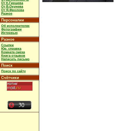
От Е.Гиршева
От В.Окунева
От Я.Фролова
Разное
Персоналии
Об исполнителях
Фотографии
Интервью
Разное
Ссылки
Юр. справка
Комната смеха
Книга отзывов
Написать письмо
Поиск
Поиск по сайту
Счётчики