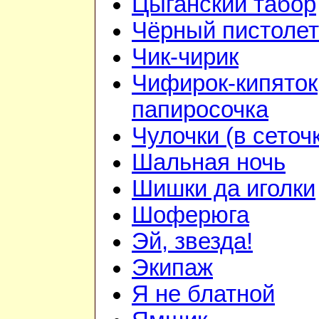
Цыганский табор
Чёрный пистолет
Чик-чирик
Чифирок-кипяток
папиросочка
Чулочки (в сеточ
Шальная ночь
Шишки да иголки
Шоферюга
Эй, звезда!
Экипаж
Я не блатной