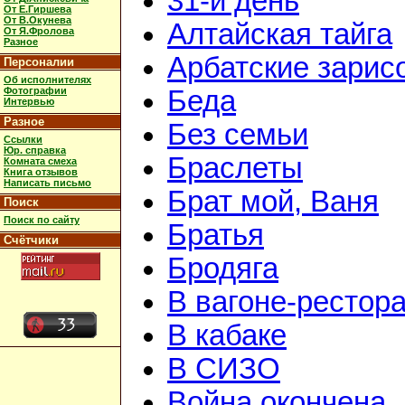
31-й день
От Е.Гиршева
От В.Окунева
Алтайская тайга
От Я.Фролова
Разное
Арбатские зарис
Персоналии
Об исполнителях
Фотографии
Беда
Интервью
Разное
Без семьи
Ссылки
Юр. справка
Браслеты
Комната смеха
Книга отзывов
Написать письмо
Брат мой, Ваня
Поиск
Поиск по сайту
Братья
Счётчики
Бродяга
В вагоне-рестор
В кабаке
В СИЗО
Война окончена