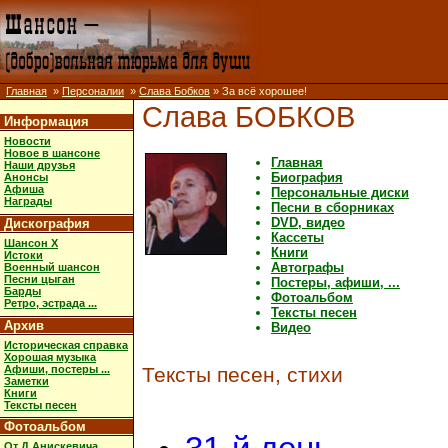
Главная
»
Персоналии
»
Слава Бобков
» За всё хорошее!
Слава БОБКОВ
Информация
Новости
Новое в шансоне
Главная
Наши друзья
Биография
Анонсы
Афиша
Персональные диски
Награды
Песни в сборниках
DVD, видео
Дискография
Кассеты
Шансон X
Книги
Истоки
Автографы
Военный шансон
Песни цыган
Постеры, афиши, ...
Барды
Фотоальбом
Ретро, эстрада ...
Тексты песен
Архив
Видео
Историческая справка
Хорошая музыка
Афиши, постеры ...
Тексты песен, стихи
Заметки
Книги
Тексты песен
Фотоальбом
От Д.Анискевича