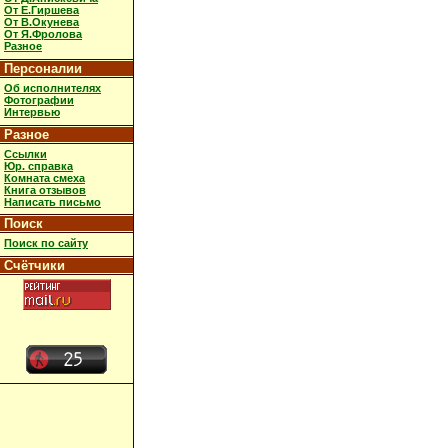
От Е.Гиршева
От В.Окунева
От Я.Фролова
Разное
Персоналии
Об исполнителях
Фотографии
Интервью
Разное
Ссылки
Юр. справка
Комната смеха
Книга отзывов
Написать письмо
Поиск
Поиск по сайту
Счётчики