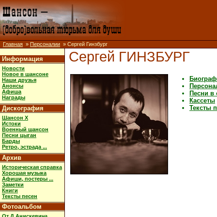
Главная
»
Персоналии
» Сергей Гинзбург
Сергей ГИНЗБУРГ
Информация
Новости
Новое в шансоне
Биограф
Наши друзья
Персона
Анонсы
Афиша
Песни в
Награды
Кассеты
Тексты 
Дискография
Шансон X
Истоки
Военный шансон
Песни цыган
Барды
Ретро, эстрада ...
Архив
Историческая справка
Хорошая музыка
Афиши, постеры ...
Заметки
Книги
Тексты песен
Фотоальбом
От Д.Анискевича