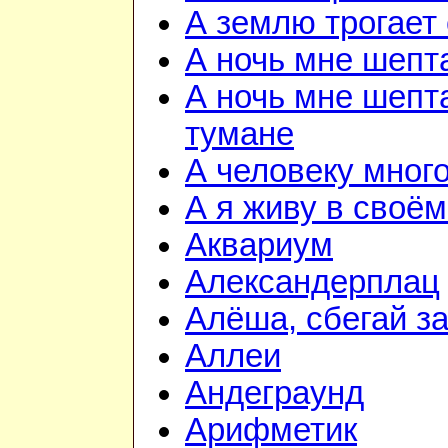
А землю трогает
А ночь мне шепт
А ночь мне шепта
тумане
А человеку мног
А я живу в своём
Аквариум
Александерплац
Алёша, сбегай з
Аллеи
Андеграунд
Арифметик