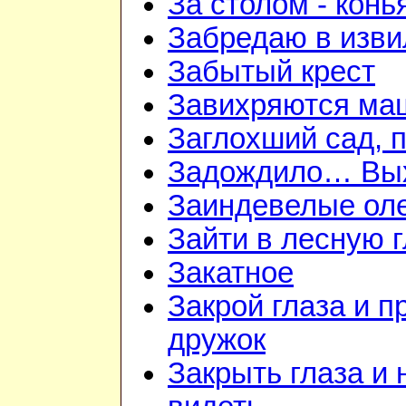
За столом - конь
Забредаю в изви
Забытый крест
Завихряются ма
Заглохший сад, 
Задождило… Вых
Заиндевелые ол
Зайти в лесную 
Закатное
Закрой глаза и п
дружок
Закрыть глаза и 