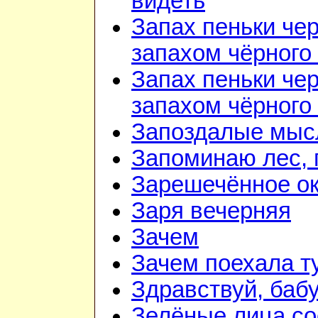
видеть
Запах пеньки че
запахом чёрного
Запах пеньки че
запахом чёрного
Запоздалые мыс
Запоминаю лес, г
Зарешечённое о
Заря вечерняя
Зачем
Зачем поехала т
Здравствуй, баб
Зелёные лица со