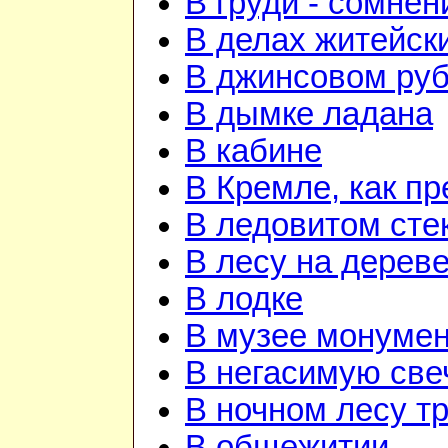
В груди - сомнен
В делах житейск
В джинсовом руби
В дымке ладана
В кабине
В Кремле, как п
В ледовитом сте
В лесу на дерев
В лодке
В музее монуме
В негасимую све
В ночном лесу т
В общежитии