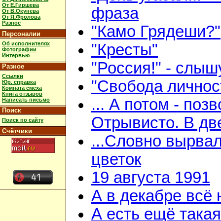
От Е.Гиршева
фраза
От В.Окунева
От Я.Фролова
Разное
"Камо Грядеши?"
Персоналии
Об исполнителях
"Кресты"
Фотографии
Интервью
"Россия!" - слыш
Разное
Ссылки
"Свобода личнос
Юр. справка
Комната смеха
Книга отзывов
... А потом - поз
Написать письмо
Поиск
Отрывисто. В дв
Поиск по сайту
Счётчики
...Словно вырва
цветок
19 августа 1991
А в декабре всё
А есть ещё така