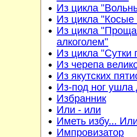
Из цикла "Вольн
Из цикла "Косые 
Из цикла "Проща
алкоголем"
Из цикла "Сутки 
Из черепа велико
Из якутских пят
Из-под ног ушла 
Избранник
Или - или
Иметь избу... Ил
Импровизатор