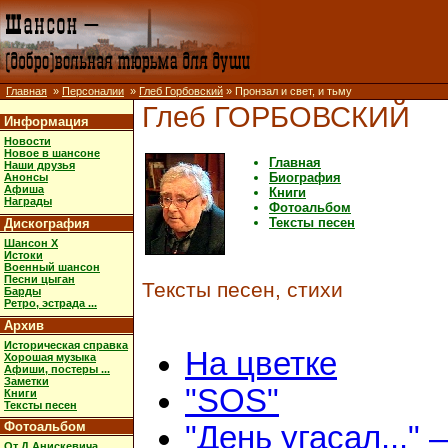
Главная
»
Персоналии
»
Глеб Горбовский
» Пронзал и свет, и тьму
Глеб ГОРБОВСКИЙ
Информация
Новости
Новое в шансоне
Главная
Наши друзья
Биография
Анонсы
Афиша
Книги
Награды
Фотоальбом
Тексты песен
Дискография
Шансон X
Истоки
Военный шансон
Песни цыган
Тексты песен, стихи
Барды
Ретро, эстрада ...
Архив
Историческая справка
На цветке
Хорошая музыка
Афиши, постеры ...
Заметки
"SOS"
Книги
Тексты песен
Фотоальбом
"День угасал..."
От Д.Анискевича