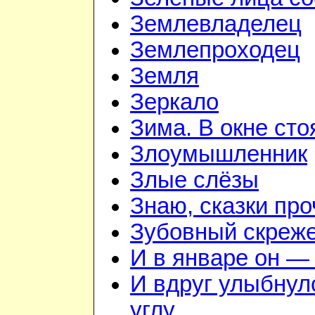
Землевладелец
Землепроходец
Земля
Зеркало
Зима. В окне ст
Злоумышленник
Злые слёзы
Знаю, сказки пр
Зубовный скреж
И в январе он — 
И вдруг улыбнул
углу