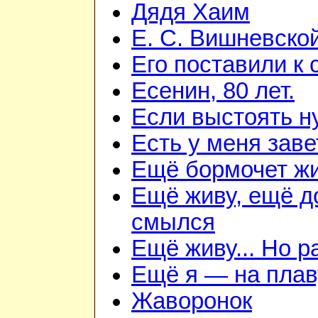
Дядя Хаим
Е. С. Вишневско
Его поставили к 
Есенин, 80 лет.
Если выстоять н
Есть у меня зав
Ещё бормочет жи
Ещё живу, ещё д
смылся
Ещё живу... Но 
Ещё я — на плав
Жаворонок