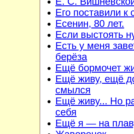
Е. С. Вишневско
Его поставили к 
Есенин, 80 лет.
Если выстоять н
Есть у меня зав
берёза
Ещё бормочет жи
Ещё живу, ещё д
смылся
Ещё живу... Но 
себя
Ещё я — на плав