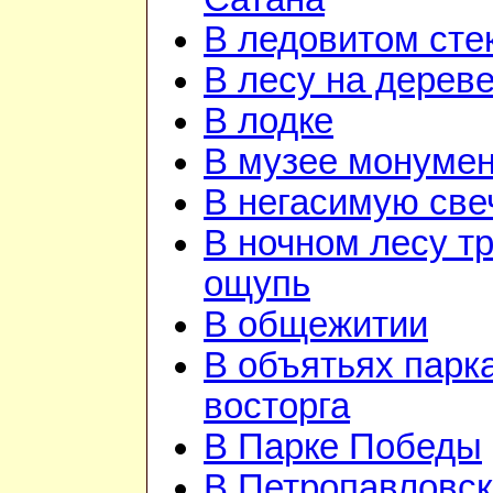
В ледовитом сте
В лесу на дерев
В лодке
В музее монуме
В негасимую све
В ночном лесу т
ощупь
В общежитии
В объятьях парка
восторга
В Парке Победы
В Петропавловск