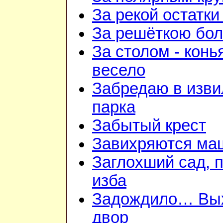
За рекой остатки
За решёткою бо
За столом - конь
весело
Забредаю в изв
парка
Забытый крест
Завихряются ма
Заглохший сад, 
изба
Задождило… Вы
двор