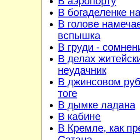
В аэропорту
В богаделенке н
В голове намеча
вспышка
В груди - сомнен
В делах житейск
неудачник
В джинсовом руб
тоге
В дымке ладана
В кабине
В Кремле, как пр
Сатана