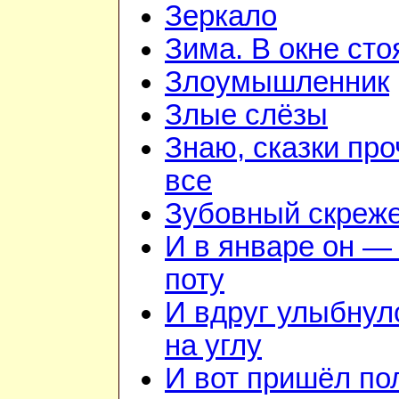
Зеркало
Зима. В окне ст
Злоумышленник
Злые слёзы
Знаю, сказки пр
все
Зубовный скреж
И в январе он — 
поту
И вдруг улыбнул
на углу
И вот пришёл по