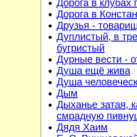
Дорога в клубах
Дорога в Конста
Друзья - товари
Дуплистый, в тр
бугристый
Дурные вести - 
Душа ещё жива
Душа человечес
Дым
Дыханье затая, к
смрадную пивну
Дядя Хаим