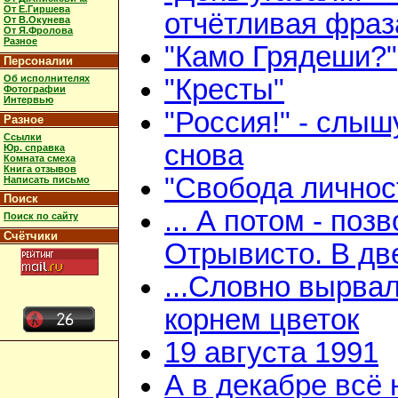
От Е.Гиршева
отчётливая фраз
От В.Окунева
От Я.Фролова
Разное
"Камо Грядеши?"
Персоналии
Об исполнителях
"Кресты"
Фотографии
Интервью
"Россия!" - слыш
Разное
Ссылки
снова
Юр. справка
Комната смеха
Книга отзывов
"Свобода личнос
Написать письмо
Поиск
... А потом - поз
Поиск по сайту
Счётчики
Отрывисто. В дв
...Словно вырвал
корнем цветок
19 августа 1991
А в декабре всё