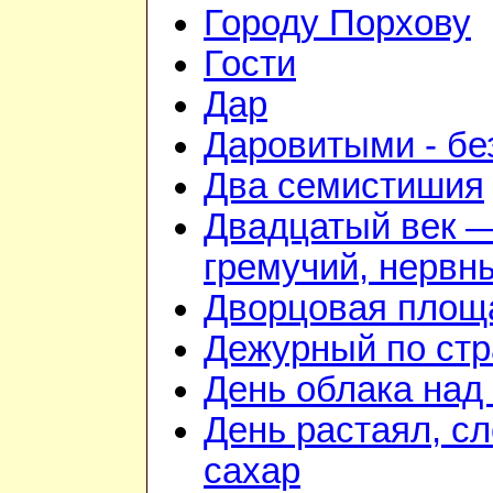
Городу Порхову
Гости
Дар
Даровитыми - б
Два семистишия
Двадцатый век 
гремучий, нервн
Дворцовая площ
Дежурный по стр
День облака над
День растаял, с
сахар