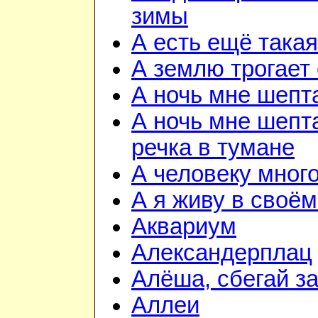
зимы
А есть ещё така
А землю трогает
А ночь мне шепт
А ночь мне шепта
речка в тумане
А человеку мног
А я живу в своём
Аквариум
Александерплац
Алёша, сбегай з
Аллеи