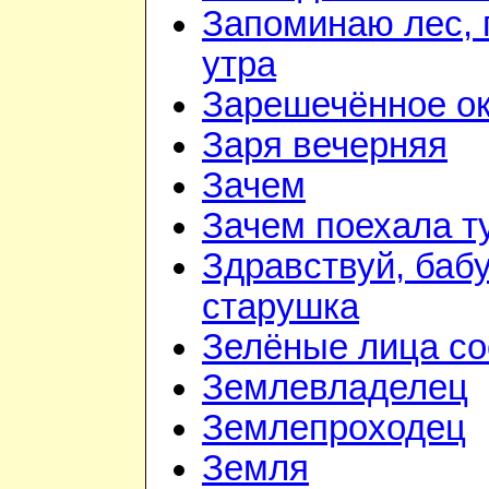
Запоминаю лес, г
утра
Зарешечённое о
Заря вечерняя
Зачем
Зачем поехала т
Здравствуй, баб
старушка
Зелёные лица со
Землевладелец
Землепроходец
Земля