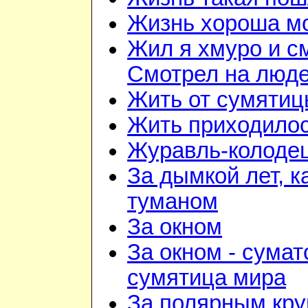
Жизнь хороша м
Жил я хмуро и с
Смотрел на люд
Жить от сумятиц
Жить приходилос
Журавль-колоде
За дымкой лет, к
туманом
За окном
За окном - сумат
сумятица мира
За полярным кру