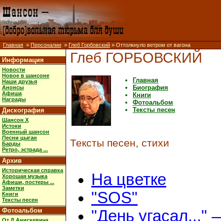
Главная
»
Персоналии
»
Глеб Горбовский
» Оттолкнуло ветром от вагона
Глеб ГОРБОВСКИЙ
Информация
Новости
Новое в шансоне
Главная
Наши друзья
Биография
Анонсы
Афиша
Книги
Награды
Фотоальбом
Тексты песен
Дискография
Шансон X
Истоки
Военный шансон
Песни цыган
Тексты песен, стихи
Барды
Ретро, эстрада ...
Архив
Историческая справка
На цветке
Хорошая музыка
Афиши, постеры ...
Заметки
"SOS"
Книги
Тексты песен
Фотоальбом
"День угасал..." 
От Д.Анискевича