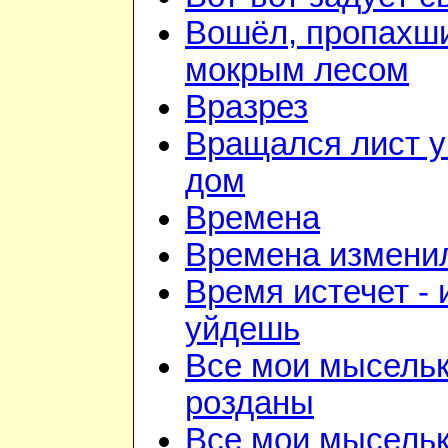
Вошёл, пропахш
мокрым лесом
Вразрез
Вращался лист у
дом
Времена
Времена изменил
Время истечет - 
уйдешь
Все мои мысель
розданы
Все мои мысель