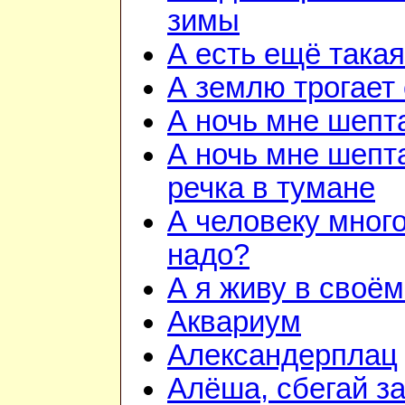
зимы
А есть ещё така
А землю трогает
А ночь мне шепт
А ночь мне шепта
речка в тумане
А человеку много
надо?
А я живу в своём
Аквариум
Александерплац
Алёша, сбегай з