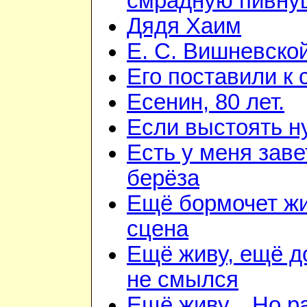
смрадную пивну
Дядя Хаим
Е. С. Вишневско
Его поставили к 
Есенин, 80 лет.
Если выстоять н
Есть у меня зав
берёза
Ещё бормочет ж
сцена
Ещё живу, ещё 
не смылся
Ещё живу... Но 