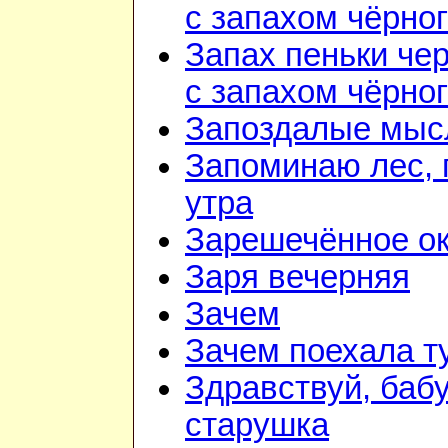
с запахом чёрно
Запах пеньки че
с запахом чёрно
Запоздалые мыс
Запоминаю лес, г
утра
Зарешечённое о
Заря вечерняя
Зачем
Зачем поехала т
Здравствуй, баб
старушка