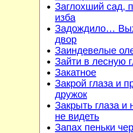
Заглохший сад, 
изба
Задождило… Вы
двор
Заиндевелые ол
Зайти в лесную 
Закатное
Закрой глаза и п
дружок
Закрыть глаза и 
не видеть
Запах пеньки че