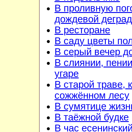
В проливную пого
дождевой дегра
В ресторане
В саду цветы по
В серый вечер д
В слиянии, пении
угаре
В старой траве, к
сожжённом лесу
В сумятице жизн
В таёжной будке
В час есенинский