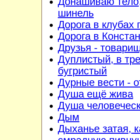
Донашиваю тело,
шинель
Дорога в клубах
Дорога в Конста
Друзья - товари
Дуплистый, в тр
бугристый
Дурные вести - 
Душа ещё жива
Душа человечес
Дым
Дыханье затая, к