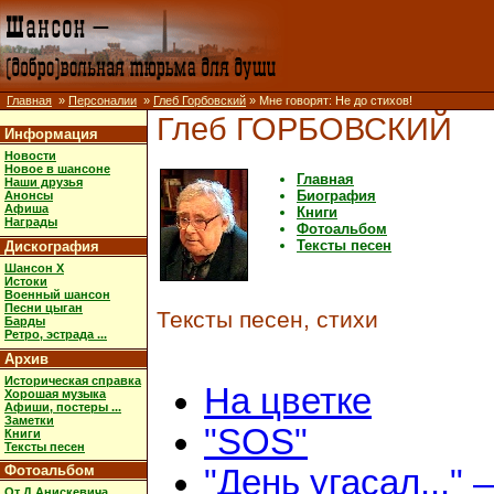
Главная
»
Персоналии
»
Глеб Горбовский
» Мне говорят: Не до стихов!
Глеб ГОРБОВСКИЙ
Информация
Новости
Новое в шансоне
Главная
Наши друзья
Биография
Анонсы
Афиша
Книги
Награды
Фотоальбом
Тексты песен
Дискография
Шансон X
Истоки
Военный шансон
Песни цыган
Тексты песен, стихи
Барды
Ретро, эстрада ...
Архив
Историческая справка
На цветке
Хорошая музыка
Афиши, постеры ...
Заметки
"SOS"
Книги
Тексты песен
Фотоальбом
"День угасал..." 
От Д.Анискевича