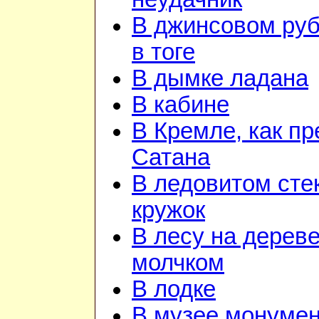
В джинсовом руб
в тоге
В дымке ладана
В кабине
В Кремле, как пр
Сатана
В ледовитом сте
кружок
В лесу на дереве
молчком
В лодке
В музее монуме