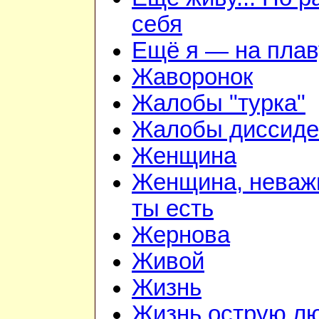
себя
Ещё я — на плав
Жаворонок
Жалобы "турка"
Жалобы диссиде
Женщина
Женщина, неважн
ты есть
Жернова
Живой
Жизнь
Жизнь острую л