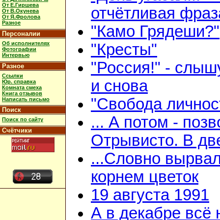
От Е.Гиршева
отчётливая фраз
От В.Окунева
От Я.Фролова
Разное
"Камо Грядеши?"
Персоналии
Об исполнителях
"Кресты"
Фотографии
Интервью
"Россия!" - слыш
Разное
Ссылки
и снова
Юр. справка
Комната смеха
Книга отзывов
"Свобода личнос
Написать письмо
Поиск
... А потом - поз
Поиск по сайту
Счётчики
Отрывисто. В дв
...Словно вырвал
корнем цветок
19 августа 1991
А в декабре всё