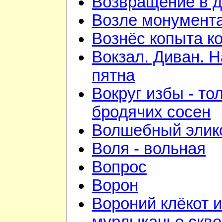
Возвращение в 
Возле монумент
Вознёс копыта к
Вокзал. Диван. 
пятна
Вокруг избы - то
бродячих сосен
Волшебный элик
Воля - вольная
Вопрос
Ворон
Вороний клёкот и