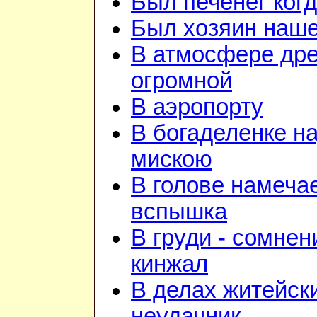
Был печенег когд
Был хозяин нашей
В атмосфере дре
огромной
В аэропорту
В богаделенке н
мискою
В голове намеча
вспышка
В груди - сомнен
кинжал
В делах житейск
неудачник