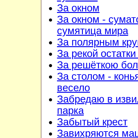
За окном
За окном - сумат
сумятица мира
За полярным кру
За рекой остатки
За решёткою бо
За столом - конь
весело
Забредаю в изв
парка
Забытый крест
Завихряются ма