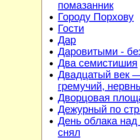
помазанник
Городу Порхову
Гости
Дар
Даровитыми - б
Два семистишия
Двадцатый век 
гремучий, нервн
Дворцовая площ
Дежурный по стр
День облака над
снял