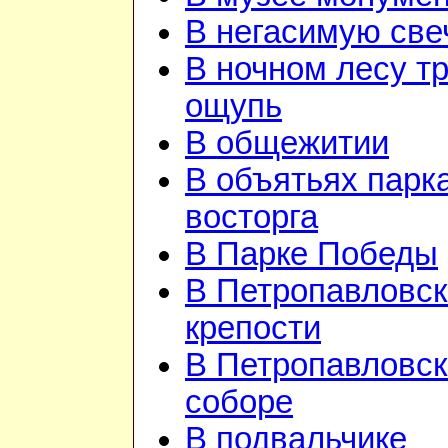
В негасимую све
В ночном лесу т
ощупь
В общежитии
В объятьях парка
восторга
В Парке Победы
В Петропавловск
крепости
В Петропавловс
соборе
В подвальчике