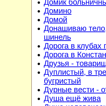
Домик больничн
Домино
Домой
Донашиваю тело,
шинель
Дорога в клубах
Дорога в Конста
Друзья - товари
Дуплистый, в тр
бугристый
Дурные вести - 
Душа ещё жива