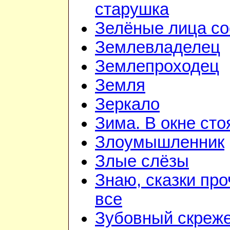
старушка
Зелёные лица со
Землевладелец
Землепроходец
Земля
Зеркало
Зима. В окне ст
Злоумышленник
Злые слёзы
Знаю, сказки пр
все
Зубовный скреж