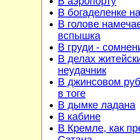
В аэропорту
В богаделенке н
В голове намеча
вспышка
В груди - сомнен
В делах житейск
неудачник
В джинсовом руб
в тоге
В дымке ладана
В кабине
В Кремле, как пр
Сатана