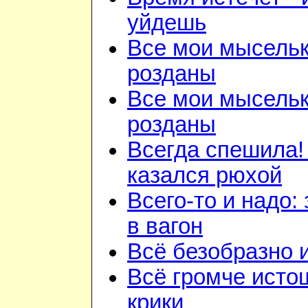
уйдешь
Все мои мысель
розданы
Все мои мысель
розданы
Всегда спешила!
казался рюхой
Всего-то и надо:
в вагон
Всё безобразно 
Всё громче ист
крики