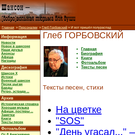
Главная
»
Персоналии
»
Глеб Горбовский
» И вот пришёл полураспад
Глеб ГОРБОВСКИЙ
Информация
Новости
Новое в шансоне
Главная
Наши друзья
Биография
Анонсы
Афиша
Книги
Награды
Фотоальбом
Тексты песен
Дискография
Шансон X
Истоки
Военный шансон
Песни цыган
Тексты песен, стихи
Барды
Ретро, эстрада ...
Архив
Историческая справка
На цветке
Хорошая музыка
Афиши, постеры ...
Заметки
"SOS"
Книги
Тексты песен
Фотоальбом
"День угасал..." 
От Д.Анискевича