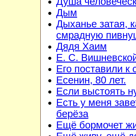
Душа человечес
Дым
Дыханье затая, к
смрадную пивну
Дядя Хаим
Е. С. Вишневско
Его поставили к 
Есенин, 80 лет.
Если выстоять н
Есть у меня зав
берёза
Ещё бормочет жи