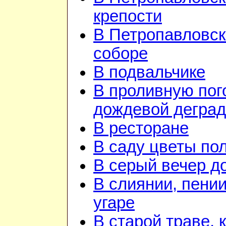
крепости
В Петропавловс
соборе
В подвальчике
В проливную пого
дождевой дегра
В ресторане
В саду цветы по
В серый вечер д
В слиянии, пении
угаре
В старой траве, к