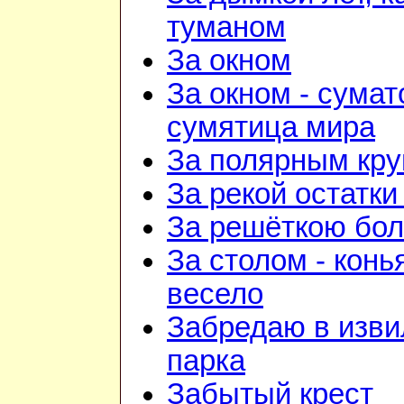
туманом
За окном
За окном - сумат
сумятица мира
За полярным кру
За рекой остатки
За решёткою бо
За столом - конь
весело
Забредаю в изв
парка
Забытый крест