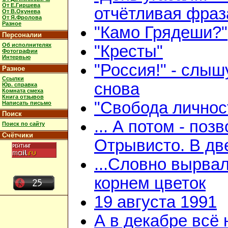
От Е.Гиршева
отчётливая фраз
От В.Окунева
От Я.Фролова
Разное
"Камо Грядеши?"
Персоналии
Об исполнителях
"Кресты"
Фотографии
Интервью
"Россия!" - слыш
Разное
Ссылки
снова
Юр. справка
Комната смеха
Книга отзывов
"Свобода личнос
Написать письмо
Поиск
... А потом - поз
Поиск по сайту
Счётчики
Отрывисто. В дв
...Словно вырвал
корнем цветок
19 августа 1991
А в декабре всё