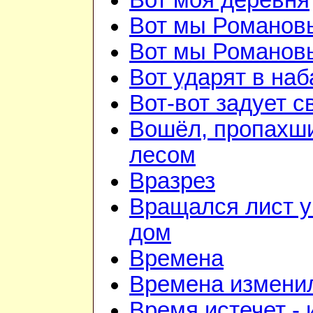
Вот моя деревня
Вот мы Романов
Вот мы Романов
Вот ударят в наб
Вот-вот задует с
Вошёл, пропахш
лесом
Вразрез
Вращался лист у
дом
Времена
Времена изменил
Время истечет - 