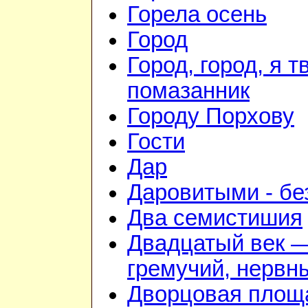
Горела осень
Город
Город, город, я т
помазанник
Городу Порхову
Гости
Дар
Даровитыми - б
Два семистишия
Двадцатый век 
гремучий, нервн
Дворцовая площ