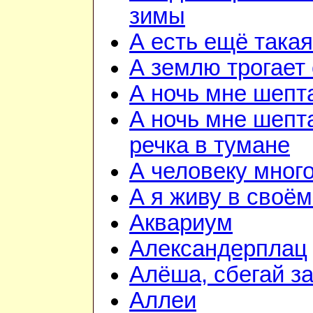
зимы
А есть ещё така
А землю трогает
А ночь мне шепт
А ночь мне шепта
речка в тумане
А человеку мног
А я живу в своём
Аквариум
Александерплац
Алёша, сбегай з
Аллеи