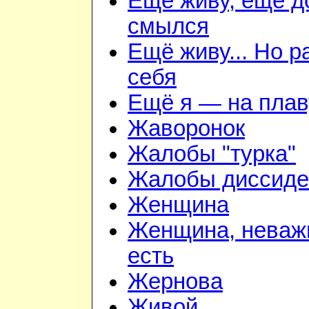
Ещё живу, ещё д
смылся
Ещё живу... Но 
себя
Ещё я — на плав
Жаворонок
Жалобы "турка"
Жалобы диссиде
Женщина
Женщина, неважн
есть
Жернова
Живой