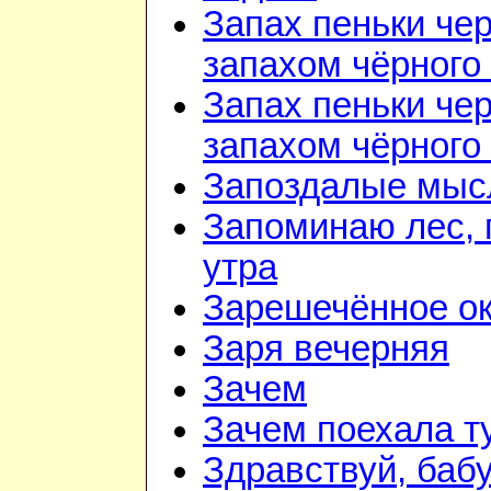
Запах пеньки че
запахом чёрного
Запах пеньки че
запахом чёрного
Запоздалые мыс
Запоминаю лес, г
утра
Зарешечённое о
Заря вечерняя
Зачем
Зачем поехала т
Здравствуй, баб