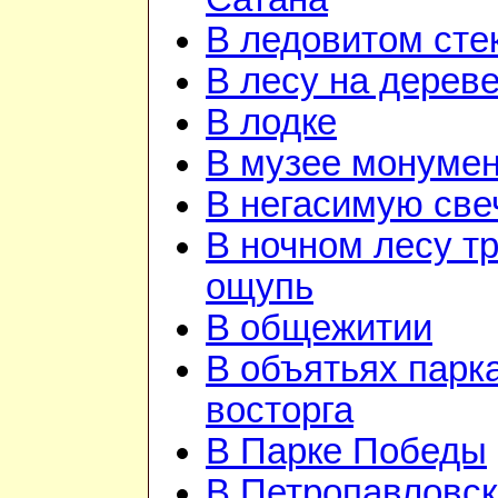
В ледовитом сте
В лесу на дерев
В лодке
В музее монуме
В негасимую све
В ночном лесу т
ощупь
В общежитии
В объятьях парка
восторга
В Парке Победы
В Петропавловск