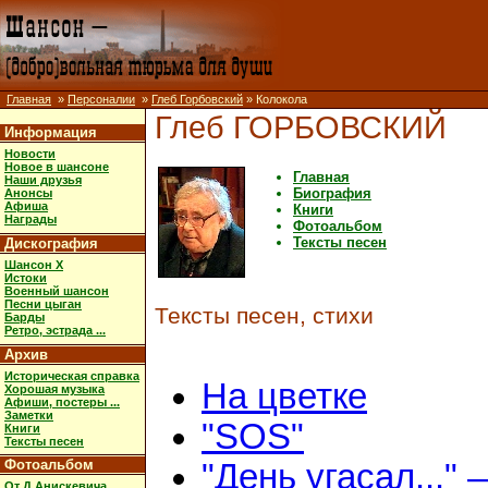
Главная
»
Персоналии
»
Глеб Горбовский
» Колокола
Глеб ГОРБОВСКИЙ
Информация
Новости
Новое в шансоне
Главная
Наши друзья
Биография
Анонсы
Афиша
Книги
Награды
Фотоальбом
Тексты песен
Дискография
Шансон X
Истоки
Военный шансон
Песни цыган
Тексты песен, стихи
Барды
Ретро, эстрада ...
Архив
Историческая справка
На цветке
Хорошая музыка
Афиши, постеры ...
Заметки
"SOS"
Книги
Тексты песен
Фотоальбом
"День угасал..." 
От Д.Анискевича