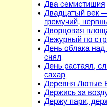
Два семистишия
Двадцатый век 
гремучий, нервн
Дворцовая площ
Дежурный по стр
День облака над
снял
День растаял, с
сахар
Деревня Лютые 
Держись за возду
Держу пари, дер