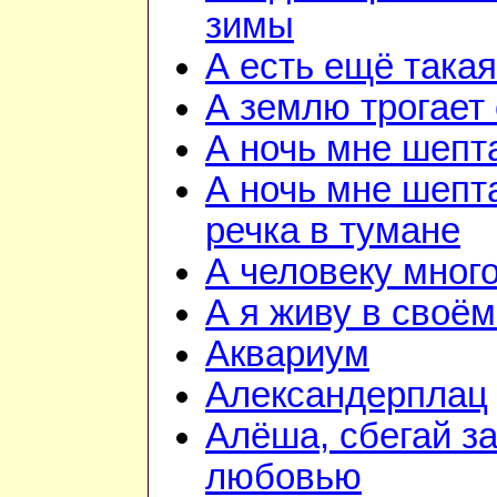
зимы
А есть ещё така
А землю трогает
А ночь мне шепт
А ночь мне шепта
речка в тумане
А человеку мног
А я живу в своём
Аквариум
Александерплац
Алёша, сбегай з
любовью