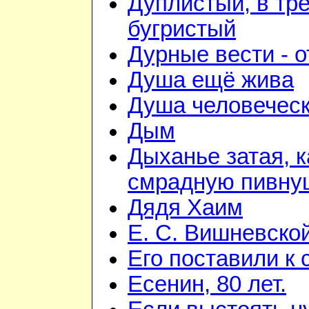
Дуплистый, в тр
бугристый
Дурные вести - 
Душа ещё жива
Душа человечес
Дым
Дыханье затая, к
смрадную пивну
Дядя Хаим
Е. С. Вишневско
Его поставили к 
Есенин, 80 лет.