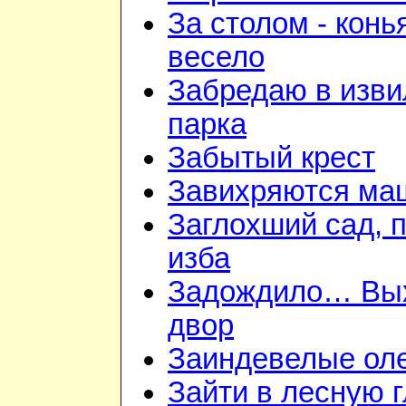
За столом - конь
весело
Забредаю в изв
парка
Забытый крест
Завихряются ма
Заглохший сад, 
изба
Задождило… Вы
двор
Заиндевелые ол
Зайти в лесную 