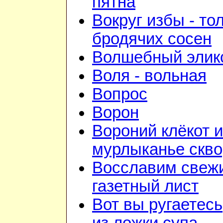
пятна
Вокруг избы - то
бродячих сосен
Волшебный элик
Воля - вольная
Вопрос
Ворон
Вороний клёкот и
мурлыканье скв
Восславим свежи
газетный лист
Вот вы ругаетесь