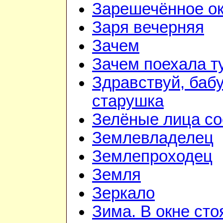
Зарешечённое о
Заря вечерняя
Зачем
Зачем поехала т
Здравствуй, баб
старушка
Зелёные лица со
Землевладелец
Землепроходец
Земля
Зеркало
Зима. В окне ст