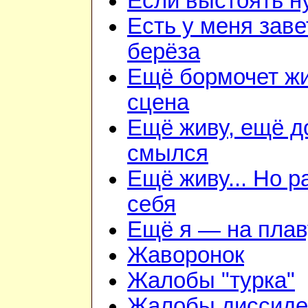
Если выстоять н
Есть у меня зав
берёза
Ещё бормочет ж
сцена
Ещё живу, ещё д
смылся
Ещё живу... Но 
себя
Ещё я — на плав
Жаворонок
Жалобы "турка"
Жалобы диссиде