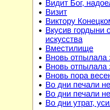
Видит Бог, надое
Визит
Виктору Конецко
Вкусив гордыни 
искусства
Вместилище
Вновь отпылала 
Вновь отпылала 
Вновь пора весе
Во дни печали н
Во дни печали н
Во дни утрат, ус