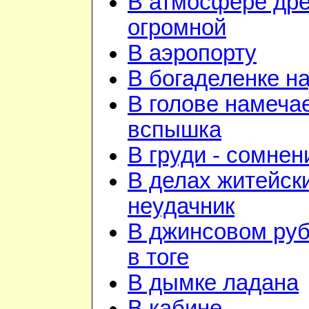
В атмосфере дре
огромной
В аэропорту
В богаделенке н
В голове намеча
вспышка
В груди - сомнен
В делах житейск
неудачник
В джинсовом руб
в тоге
В дымке ладана
В кабине