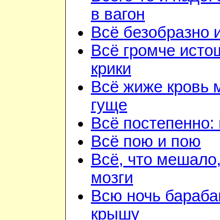
в вагон
Всё безобразно 
Всё громче ист
крики
Всё жиже кровь 
гуще
Всё постепенно: 
Всё пою и пою
Всё, что мешало
мозги
Всю ночь бараба
крышу