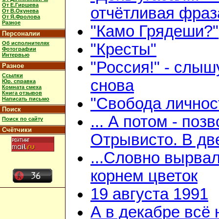
От Е.Гиршева
отчётливая фраз
От В.Окунева
От Я.Фролова
Разное
"Камо Грядеши?"
Персоналии
Об исполнителях
"Кресты"
Фотографии
Интервью
"Россия!" - слыш
Разное
Ссылки
снова
Юр. справка
Комната смеха
Книга отзывов
"Свобода личнос
Написать письмо
Поиск
... А потом - поз
Поиск по сайту
Счётчики
Отрывисто. В дв
...Словно вырвал
корнем цветок
19 августа 1991
А в декабре всё