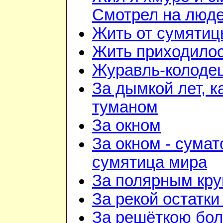
Смотрел на люд
Жить от сумятиц
Жить приходилос
Журавль-колоде
За дымкой лет, к
туманом
За окном
За окном - сумат
сумятица мира
За полярным кру
За рекой остатки
За решёткою бо