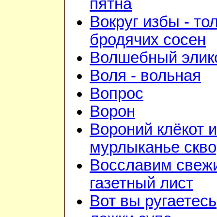
пятна
Вокруг избы - то
бродячих сосен
Волшебный элик
Воля - вольная
Вопрос
Ворон
Вороний клёкот и
мурлыканье скв
Восславим свежи
газетный лист
Вот вы ругаетесь