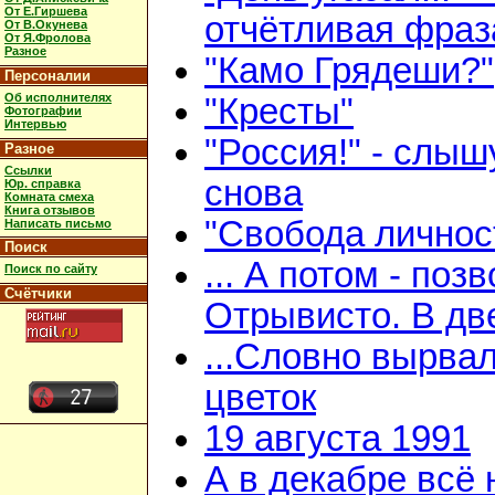
От Е.Гиршева
отчётливая фраз
От В.Окунева
От Я.Фролова
Разное
"Камо Грядеши?"
Персоналии
Об исполнителях
"Кресты"
Фотографии
Интервью
"Россия!" - слыш
Разное
Ссылки
снова
Юр. справка
Комната смеха
Книга отзывов
"Свобода личнос
Написать письмо
Поиск
... А потом - поз
Поиск по сайту
Счётчики
Отрывисто. В дв
...Словно вырва
цветок
19 августа 1991
А в декабре всё