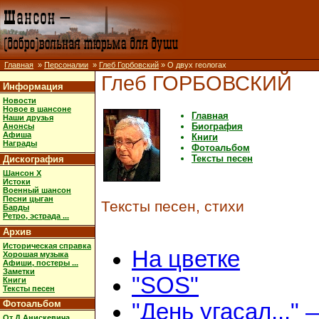
Главная
»
Персоналии
»
Глеб Горбовский
» О двух геологах
Глеб ГОРБОВСКИЙ
Информация
Новости
Новое в шансоне
Главная
Наши друзья
Биография
Анонсы
Афиша
Книги
Награды
Фотоальбом
Тексты песен
Дискография
Шансон X
Истоки
Военный шансон
Песни цыган
Тексты песен, стихи
Барды
Ретро, эстрада ...
Архив
Историческая справка
На цветке
Хорошая музыка
Афиши, постеры ...
Заметки
"SOS"
Книги
Тексты песен
Фотоальбом
"День угасал..." 
От Д.Анискевича