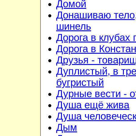
Домой
Донашиваю тело,
шинель
Дорога в клубах
Дорога в Конста
Друзья - товари
Дуплистый, в тр
бугристый
Дурные вести - 
Душа ещё жива
Душа человечес
Дым