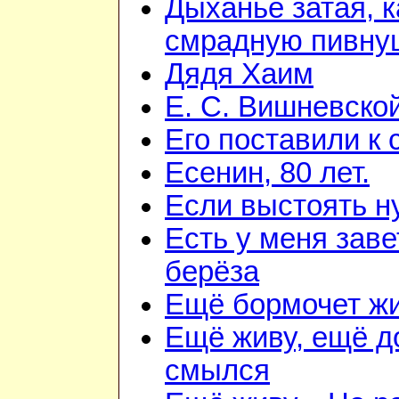
Дыханье затая, к
смрадную пивну
Дядя Хаим
Е. С. Вишневско
Его поставили к 
Есенин, 80 лет.
Если выстоять н
Есть у меня зав
берёза
Ещё бормочет жи
Ещё живу, ещё д
смылся