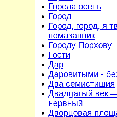
Горела осень
Город
Город, город, я т
помазанник
Городу Порхову
Гости
Дар
Даровитыми - б
Два семистишия
Двадцатый век —
нервный
Дворцовая площ