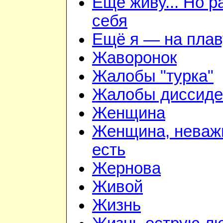
Ещё живу... Но 
себя
Ещё я — на плав
Жаворонок
Жалобы "турка"
Жалобы диссиде
Женщина
Женщина, неважн
есть
Жернова
Живой
Жизнь