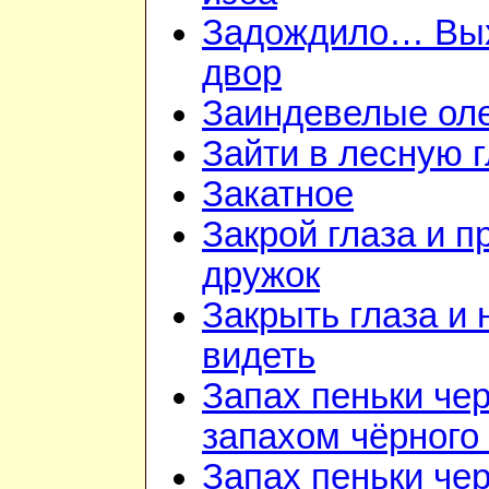
Задождило… Вы
двор
Заиндевелые ол
Зайти в лесную 
Закатное
Закрой глаза и п
дружок
Закрыть глаза и 
видеть
Запах пеньки че
запахом чёрного
Запах пеньки че