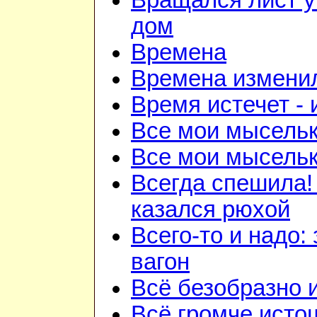
Вращался лист у
дом
Времена
Времена изменил
Время истечет - 
Все мои мысель
Все мои мысель
Всегда спешила!
казался рюхой
Всего-то и надо:
вагон
Всё безобразно 
Всё громче исто