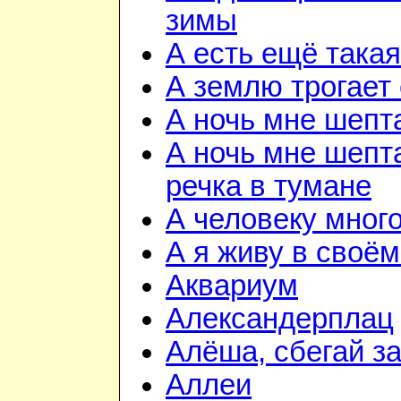
зимы
А есть ещё така
А землю трогает
А ночь мне шепт
А ночь мне шепта
речка в тумане
А человеку мног
А я живу в своём
Аквариум
Александерплац
Алёша, сбегай з
Аллеи