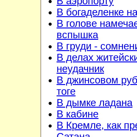
В аэропорту
В богаделенке н
В голове намеча
вспышка
В груди - сомнен
В делах житейск
неудачник
В джинсовом руб
тоге
В дымке ладана
В кабине
В Кремле, как пр
Сатана