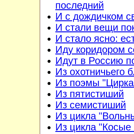
последний
И с дождичком 
И стали вещи по
И стало ясно: ес
Иду коридором 
Идут в Россию п
Из охотничьего б
Из поэмы "Цирка
Из пятистиший
Из семистиший
Из цикла "Вольн
Из цикла "Косые 