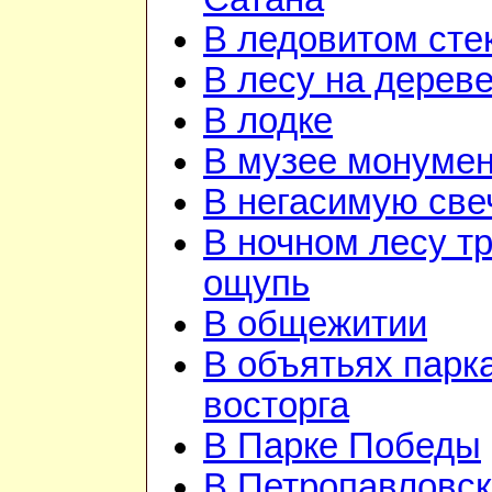
В ледовитом сте
В лесу на дерев
В лодке
В музее монуме
В негасимую све
В ночном лесу т
ощупь
В общежитии
В объятьях парка
восторга
В Парке Победы
В Петропавловск