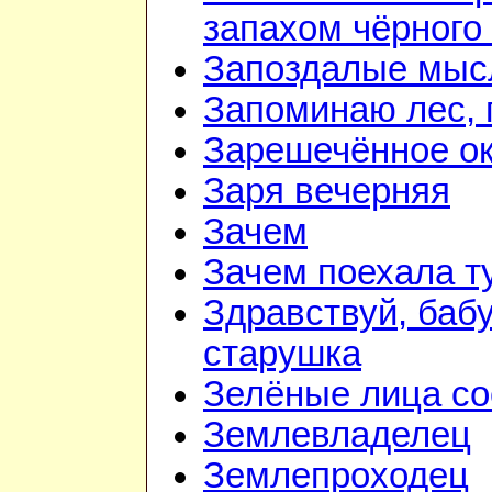
запахом чёрного
Запоздалые мыс
Запоминаю лес, г
Зарешечённое о
Заря вечерняя
Зачем
Зачем поехала т
Здравствуй, баб
старушка
Зелёные лица со
Землевладелец
Землепроходец