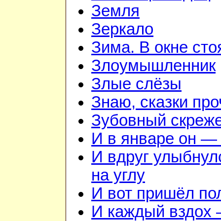
Земля
Зеркало
Зима. В окне ст
Злоумышленник
Злые слёзы
Знаю, сказки пр
Зубовный скреж
И в январе он — 
И вдруг улыбнул
на углу
И вот пришёл по
И каждый вздох —